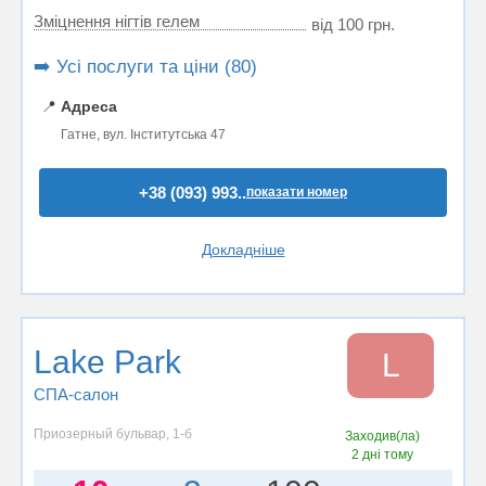
Зміцнення нігтів гелем
від 100 грн.
➡️ Усі послуги та ціни (80)
📍
Адреса
Гатне, вул. Інститутська 47
+38 (093) 993..
показати номер
Докладніше
Lake Park
L
СПА-салон
Приозерный бульвар, 1-б
Заходив(ла)
2 дні тому