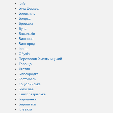
Київ
Біла Церква
Бориспіль
Боярка
Бровари
Буча
Василькíв
Вишневе
Вишгород
Ірпінь
Обухів
Переяслав-Хмельницький
Тараща
Яготин
Білогородка
Гостомель
Коцюбинське
Богуслав
Святопетрівське
Бородянка
Баришівка
Глеваха