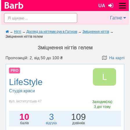
UA
Гатне
→
Нігті
→
Догляд за нігтями рук в Гатном
→
Зміцнення нігтів
→
Зміцнення нігтів гелем
Зміцнення нігтів гелем
Пропозицій: 2, від 50 до 100 ₴
На карті
PRO
L
LifeStyle
Студія краси
вул. Інститутська 47
Заходив(ла)
3 дні тому
10
3
109
балів
відгука
дзвінків