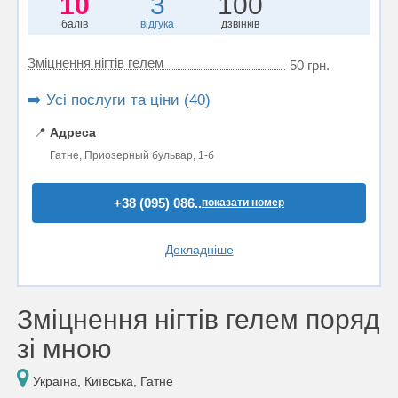
10
3
100
балів
відгука
дзвінків
Зміцнення нігтів гелем
50 грн.
➡️ Усі послуги та ціни (40)
📍
Адреса
Гатне, Приозерный бульвар, 1-б
+38 (095) 086..
показати номер
Докладніше
Зміцнення нігтів гелем поряд
зі мною
Україна, Київська, Гатне