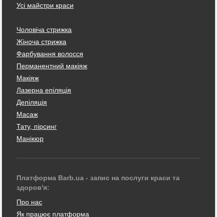
Усі майстри краси
Чоловіча стрижка
Жіноча стрижка
Фарбування волосся
Перманентний макіяж
Макіяж
Лазерна епіляція
Депіляція
Масаж
Тату, пірсинг
Манікюр
Платформа Barb.ua - запис на послуги краси та
здоров'я:
Про нас
Як працює платформа