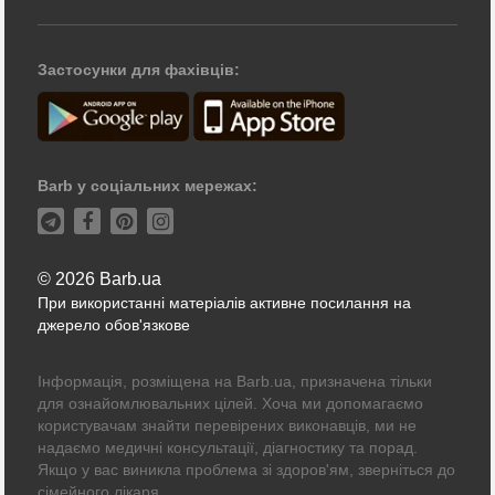
Застосунки для фахівців:
Barb у соціальних мережах:
© 2026 Barb.ua
При використанні матеріалів активне посилання на
джерело обов'язкове
Інформація, розміщена на Barb.ua, призначена тільки
для ознайомлювальних цілей. Хоча ми допомагаємо
користувачам знайти перевірених виконавців, ми не
надаємо медичні консультації, діагностику та порад.
Якщо у вас виникла проблема зі здоров'ям, зверніться до
сімейного лікаря.