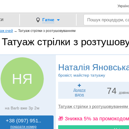
Україн
си
Гатне
уаж очей
→
Татуаж стрілки з розтушовуванням
Татуаж стрілки з розтушов
Наталія Яновськ
НЯ
бровіст, майстер татуажу
74
Додати
дзвін
відгук
Татуаж стрілки з розтушовуванням
на Barb вже 3р 2м
🎁 Знижка 5% за промокодом
+38 (097) 951..
показати номер