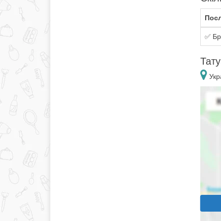
Посл
✅ Бр
Тату
Укра