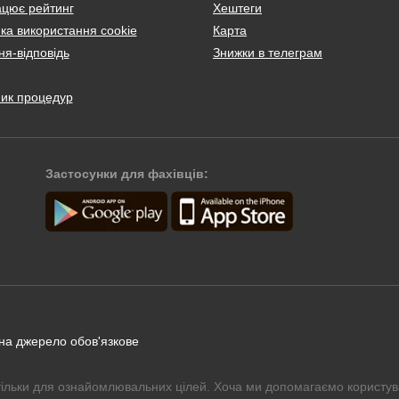
ацює рейтинг
Хештеги
ка використання cookie
Карта
я-відповідь
Знижки в телеграм
ник процедур
Застосунки для фахівців:
 на джерело обов'язкове
тільки для ознайомлювальних цілей. Хоча ми допомагаємо користув