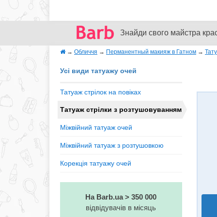
Знайди свого майстра кра
→
Обличчя
→
Перманентный макияж в Гатном
→
Тат
Усі види татуажу очей
Татуаж стрілок на повіках
Татуаж стрілки з розтушовуванням
Міжвійний татуаж очей
Міжвійний татуаж з розтушовкою
Корекція татуажу очей
На Barb.ua > 350 000
відвідувачів в місяць