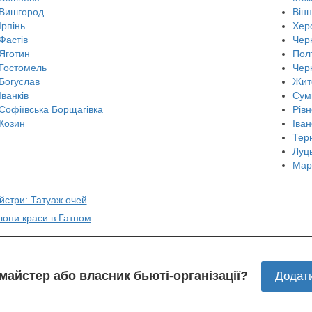
Вишгород
Він
Ірпінь
Хер
Фастів
Черн
Яготин
Пол
Гостомель
Чер
Богуслав
Жит
Іванків
Сум
Софіївська Борщагівка
Рівн
Козин
Іван
Тер
Луц
Мар
йстри: Татуаж очей
лони краси в Гатном
 майстер або власник бьюті-організації?
Додат