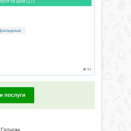
луги та ціни (17)
Докладніше
94
и послуги
 Гатном