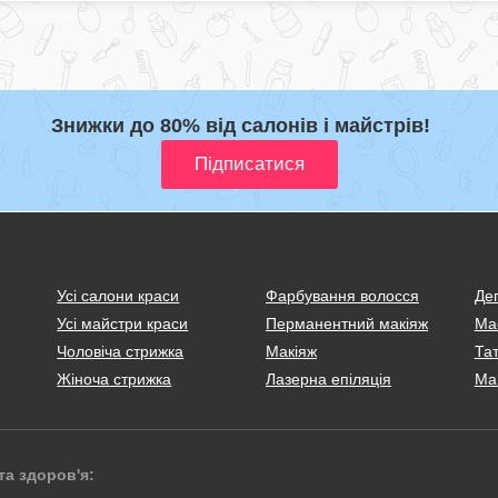
Знижки до 80% від салонів і майстрів!
Усі салони краси
Фарбування волосся
Деп
Усі майстри краси
Перманентний макіяж
Ма
Чоловіча стрижка
Макіяж
Тат
Жіноча стрижка
Лазерна епіляція
Ма
та здоров'я: