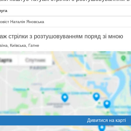
уга
овіст Наталія Яновська
аж стрілки з розтушовуванням поряд зі мною
їна, Київська, Гатне
Дивитися на карті