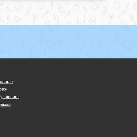
іляція
саж
у, пірсинг
нікюр