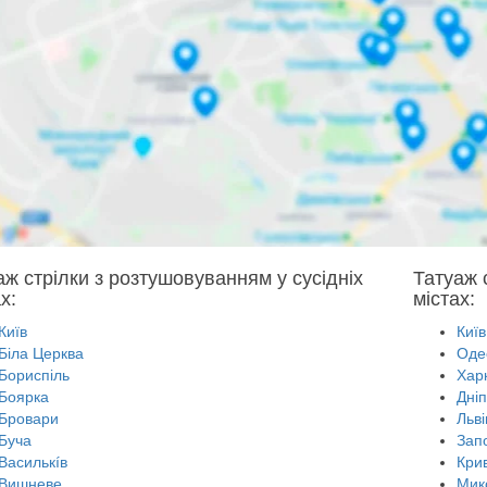
аж стрілки з розтушовуванням у сусідніх
Татуаж 
х:
містах:
Київ
Київ
Біла Церква
Оде
Бориспіль
Харк
Боярка
Дні
Бровари
Льві
Буча
Зап
Василькíв
Крив
Вишневе
Мик