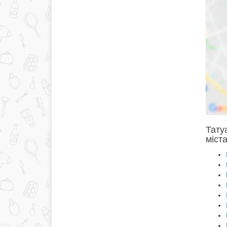
Тату
міста