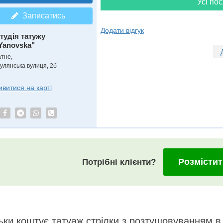
Усі пос
Записатись
Додати відгук
тудія татужу
Yanovska"
атне,
улянська вулиця, 2б
ивитися на карті
Розмістит
Потрібні клієнти?
ьки коштує татуаж стрілки з розтушовуванням в