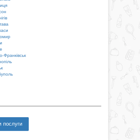
ниця
сон
ігів
тава
каси
омир
и
е
о-Франківськ
нопіль
ьк
іуполь
и послуги