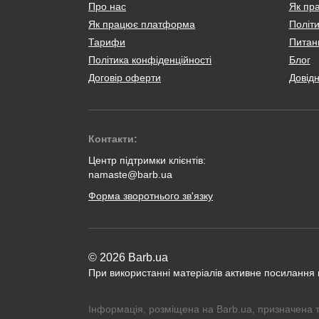
Про нас
Як пр
Як працює платформа
Політи
Тарифи
Питанн
Політика конфіденційності
Блог
Договір оферти
Довід
Контакти:
Центр підтримки клієнтів:
namaste@barb.ua
Форма зворотнього зв'язку
© 2026 Barb.ua
При використанні матеріалів активне посилання
Інформація, розміщена на Barb.ua, призначена 