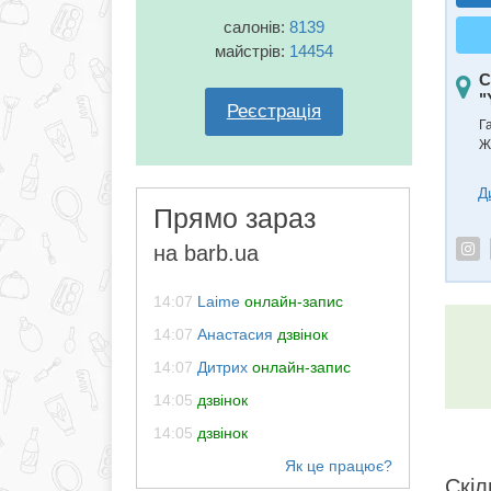
салонів:
8139
майстрів:
14454
С
"
Реєстрація
Г
Ж
Д
Прямо зараз
на barb.ua
14:07
Laime
онлайн-запис
14:07
Анастасия
дзвінок
14:07
Дитрих
онлайн-запис
14:05
дзвінок
14:05
дзвінок
Скіл