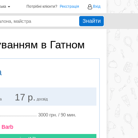
ська
Потрібні клієнти?
Реєстрація
Вхід
Знайти
уванням в Гатном
а
17 р.
ка
досвід
3000 грн. / 90 мин.
 Barb