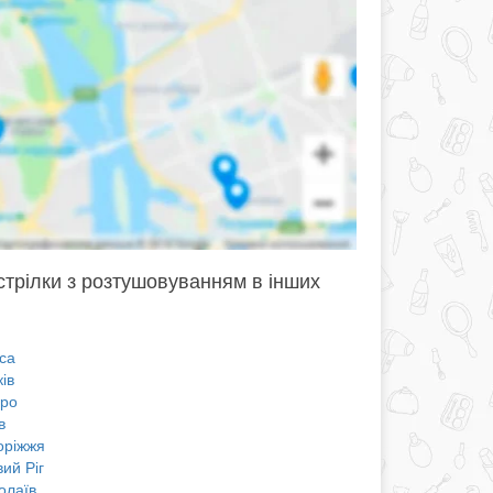
стрілки з розтушовуванням в інших
са
ів
про
в
оріжжя
ий Ріг
олаїв