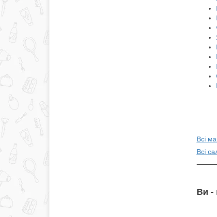
Всі ма
Всі са
Ви -