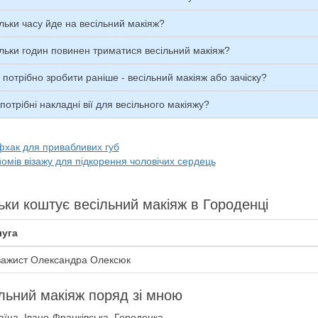
льки часу йде на весільний макіяж?
льки годин повинен триматися весільний макіяж?
потрібно зробити раніше - весільний макіяж або зачіску?
потрібні накладні вії для весільного макіяжу?
фхак для привабливих губ
омів візажу для підкорення чоловічих сердець
ьки коштує весільний макіяж в Городенці
уга
зажист Олександра Олексюк
льний макіяж поряд зі мною
їна, Івано-Франківська, Городенка