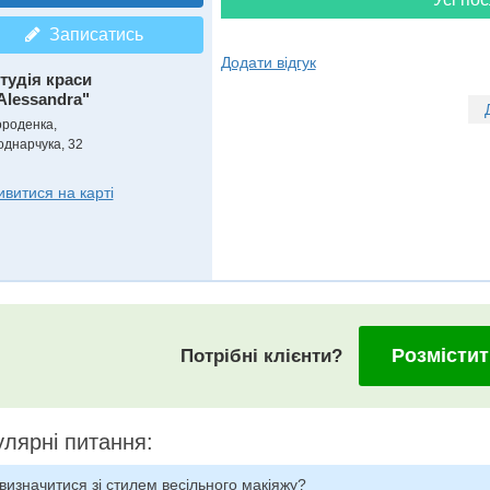
Записатись
Додати відгук
тудія краси
Alessandra"
ороденка,
однарчука, 32
ивитися на карті
Розмістит
Потрібні клієнти?
лярні питання:
визначитися зі стилем весільного макіяжу?