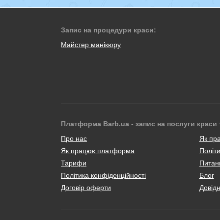
Запис на процедури краси:
Майстер манікюру
Платформа Barb.ua - запис на послуги краси 
Про нас
Як пр
Як працює платформа
Політи
Тарифи
Питанн
Політика конфіденційності
Блог
Договір оферти
Довід