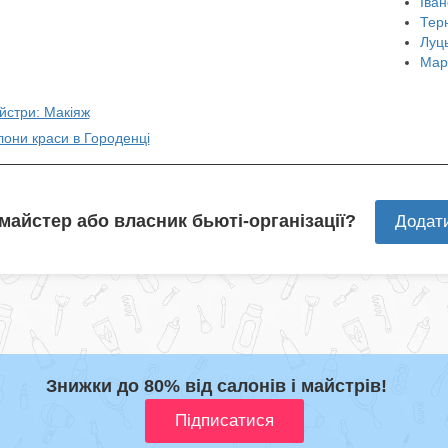
Іван
Тер
Луц
Мар
йстри: Макіяж
лони краси в Городенці
 майстер або власник бьюті-організації?
Додат
Знижки до 80% від салонів і майстрів!