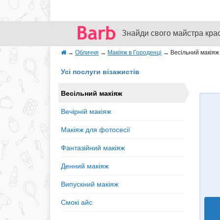
Знайди свого майстра кра
→
Обличчя
→
Макіяж в Городенці
→
Весільний макіяж
Усі послуги візажистів
Весільний макіяж
Вечірній макіяж
Макіяж для фотосесії
Фантазійний макіяж
Денний макіяж
Випускний макіяж
Смокі айс