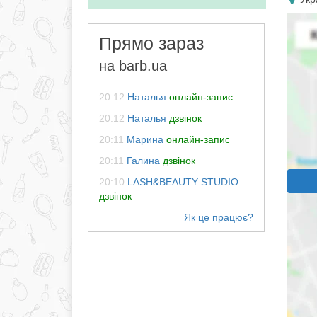
Прямо зараз
на barb.ua
20:12
Наталья
онлайн-запис
20:12
Наталья
дзвінок
20:11
Марина
онлайн-запис
20:11
Галина
дзвінок
20:10
LASH&BEAUTY STUDIO
дзвінок