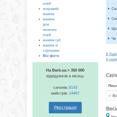
очей
яскравий
Скі
макіяж
Скі
макіяж
для
Що 
зелених
очей
Чи 
макіяж губ
макіяж зі
стрілками
8 Лай
Всі фото
5 прий
На Barb.ua > 350 000
Скіл
відвідувачів в місяць
Посл
салонів:
8143
майстрів:
14467
✅ Ві
Реєстрація
Весі
Укра