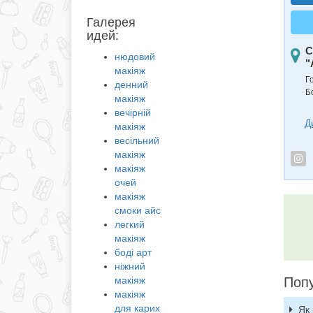
Галерея
идей:
С
нюдовий
"
макіяж
Г
денний
Б
макіяж
вечірній
Д
макіяж
весільний
макіяж
макіяж
очей
макіяж
смоки айс
легкий
макіяж
боді арт
ніжний
макіяж
Попу
макіяж
для карих
Як 