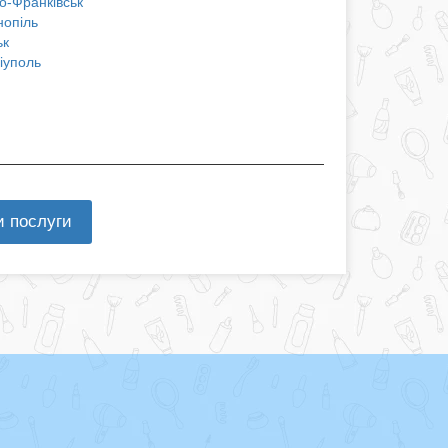
о-Франківськ
нопіль
ьк
іуполь
и послуги