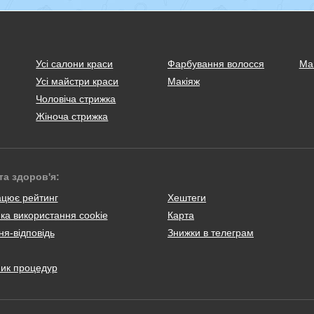
Усі салони краси
Фарбування волосся
Ма
Усі майстри краси
Макіяж
Чоловіча стрижка
Жіноча стрижка
та здоров'я:
ацює рейтинг
Хештеги
ка використання cookie
Карта
я-відповідь
Знижки в телеграм
ник процедур