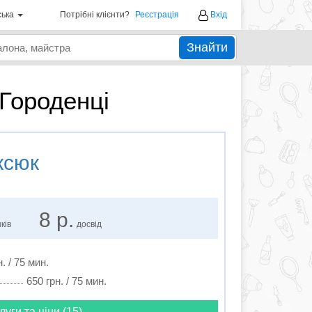
ська
Потрібні клієнти?
Реєстрація
Вхід
Знайти
 Городенці
ксюк
8 р.
ків
досвід
. / 75 мин.
650 грн. / 75 мин.
луги та ціни (15)