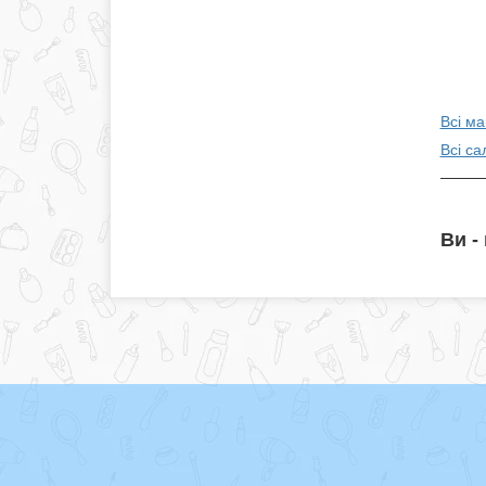
Всі ма
Всі са
Ви -