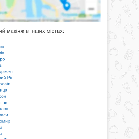
ий макіяж в інших містах:
са
ів
про
в
оріжжя
ий Ріг
олаїв
ниця
сон
ігів
тава
каси
омир
и
е