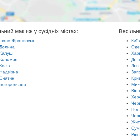
ьний макіяж у сусідніх містах:
Весільн
Івано-Франківськ
Київ
Долина
Оде
Калуш
Харк
Коломия
Дні
Косів
Льві
Надвірна
Зап
Снятин
Крив
Богородчани
Мик
Він
Хер
Черн
Пол
Чер
Жит
Сум
Рівн