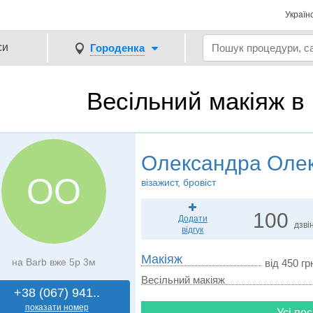
Україн
си
Городенка
Весільний макіяж в
Олександра Оле
ОО
візажист, бровіст
100
Додати
дзвін
відгук
Макіяж
на Barb вже 5р 3м
від 450 грн
Весільний макіяж
+38 (067) 941..
показати номер
Усі пос