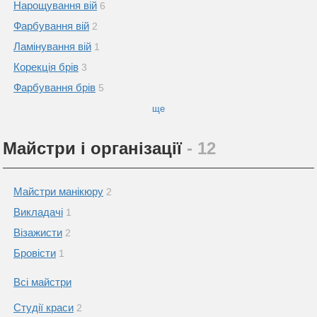
Нарощування вій
6
Фарбування вій
2
Ламінування вій
1
Корекція брів
3
Фарбування брів
5
ще
Майстри і організації
- 12
Майстри манікюру
2
Викладачі
1
Візажисти
2
Бровісти
1
Всі майстри
Студії краси
2