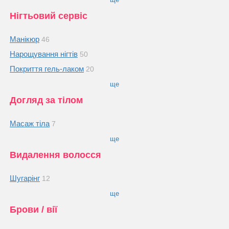
Нігтьовий сервіс
Манікюр
46
Нарощування нігтів
50
Покриття гель-лаком
20
ще
Догляд за тілом
Масаж тіла
7
ще
Видалення волосся
Шугарінг
12
ще
Брови / вії