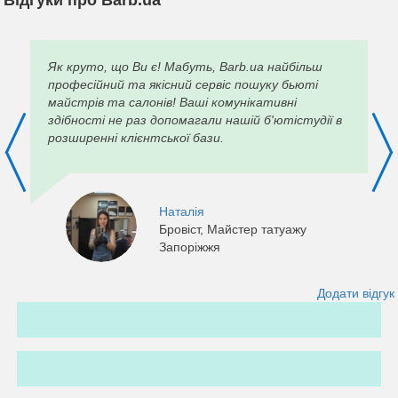
Відгуки про Barb.ua
Як круто, що Ви є! Мабуть, Barb.ua найбільш
професійний та якісний сервіс пошуку бьюті
майстрів та салонів! Ваші комунікативні
здібності не раз допомагали нашій б'ютістудії в
розширенні клієнтської бази.
Наталія
Бровіст, Майстер татуажу
Запоріжжя
Додати відгук