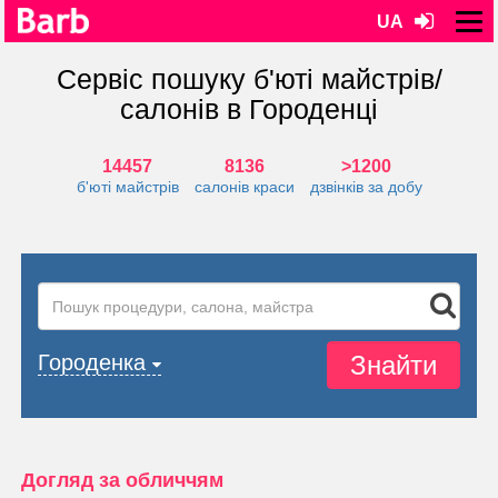
UA
Сервіс пошуку б'юті майстрів/
салонів в Городенці
14457
8136
>1200
б'юті майстрів
салонів краси
дзвінків за добу
Знайти
Городенка
Догляд за обличчям