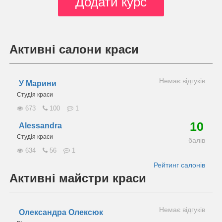
Додати курс
Активні салони краси
Немає відгуків
У Марини
Студія краси
673
100
1
10
Alessandra
Студія краси
балів
634
56
1
Рейтинг салонів
Активні майстри краси
Немає відгуків
Олександра Олексюк