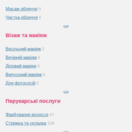
Масаж обличчя
9
Чистка обличчя
6
ще
Візаж та макіяж
Весільний макіяж
5
Вечірній макіяж
6
Діловий макіяж
5
Випускний макіяж
6
Для фотосесій
5
ще
Перукарські послуги
Фарбування волосся
47
Стрижка та укладка
108
ще