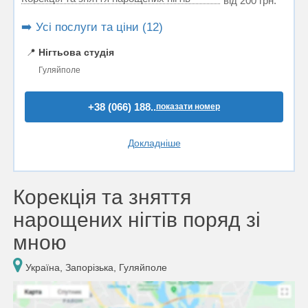
від 200 грн.
➡️ Усі послуги та ціни (12)
📍
Нігтьова студія
Гуляйполе
+38 (066) 188..
показати номер
Докладніше
Корекція та зняття
нарощених нігтів поряд зі
мною
Україна, Запорізька, Гуляйполе