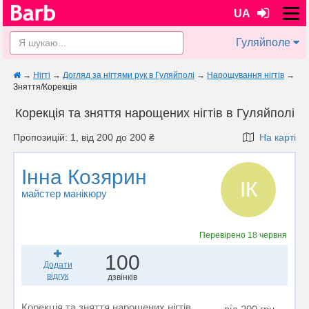
UA
Гуляйполе
→
Нігті
→
Догляд за нігтями рук в Гуляйполі
→
Нарощування нігтів
→
Зняття/Корекція
Корекція та зняття нарощених нігтів в Гуляйполі
Пропозицій: 1, від 200 до 200 ₴
На карті
Інна Козярин
ІК
майстер манікюру
Перевірено
18 червня
100
Додати
відгук
дзвінків
Корекція та зняття нарощених нігтів