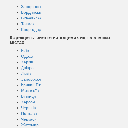
Запоріжжя
Бердянськ
Вільнянськ
Токмак
Енергодар
Корекція та зняття нарощених нігтів в інших
містах:
Київ
Одеса
Харків
Дніпро
Львів
Запоріжжя
Кривий Ріг
Миколаїв
Вінниця
Херсон
Чернігів
Полтава
Черкаси
Житомир