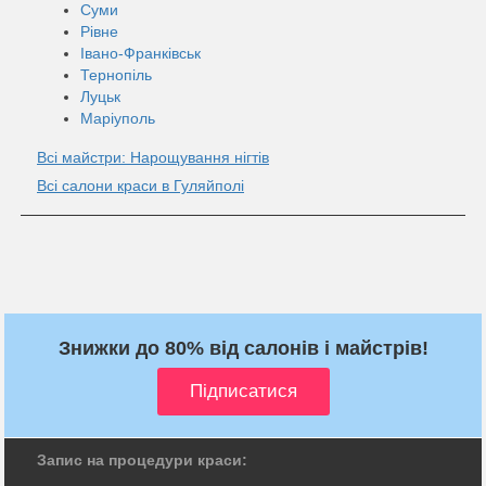
Суми
Рівне
Івано-Франківськ
Тернопіль
Луцьк
Маріуполь
Всі майстри: Нарощування нігтів
Всі салони краси в Гуляйполі
Знижки до 80% від салонів і майстрів!
Запис на процедури краси: