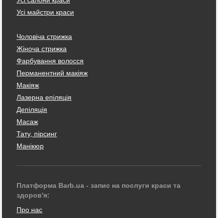
Усі майстри краси
Чоловіча стрижка
Жіноча стрижка
Фарбування волосся
Перманентний макіяж
Макіяж
Лазерна епіляція
Депіляція
Масаж
Тату, пірсинг
Манікюр
Платформа Barb.ua - запис на послуги краси та
здоров'я:
Про нас