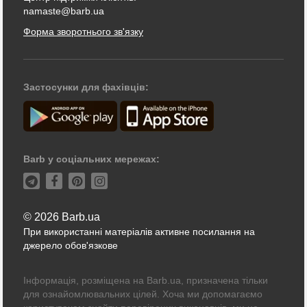
namaste@barb.ua
Форма зворотнього зв'язку
Застосунки для фахівців:
Barb у соціальних мережах:
© 2026 Barb.ua
При використанні матеріалів активне посилання на
джерело обов'язкове
Інформація, розміщена на Barb.ua, призначена тільки
для ознайомлювальних цілей. Хоча ми допомагаємо