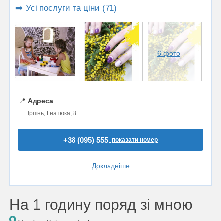
➡️ Усі послуги та ціни (71)
6 фото
📍
Адреса
Ірпінь, Гнатюка, 8
+38 (095) 555..
показати номер
Докладніше
На 1 годину поряд зі мною