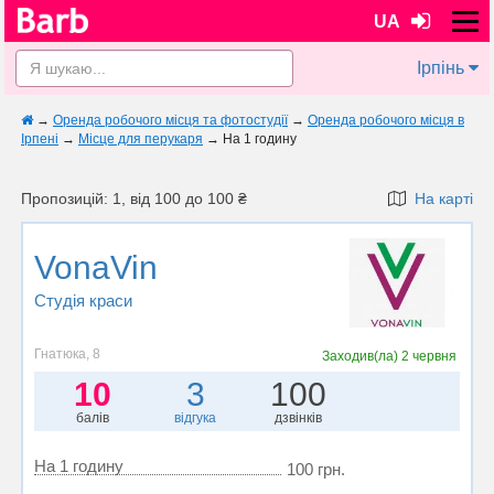
UA
Ірпінь
→
Оренда робочого місця та фотостудії
→
Оренда робочого місця в
Ірпені
→
Місце для перукаря
→
На 1 годину
Пропозицій: 1, від 100 до 100 ₴
На карті
VonaVin
Студія краси
Гнатюка, 8
Заходив(ла)
2 червня
10
3
100
балів
відгука
дзвінків
На 1 годину
100 грн.