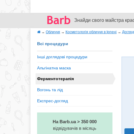
Знайди свого майстра кра
→
Обличчя
→
Косметологія обличчя в Ірпені
→
Догляд
Всі процедури
Інші доглядові процедури
Альгінатна маска
Ферментотерапія
Вогонь та лід
Експрес-догляд
На Barb.ua > 350 000
відвідувачів в місяць