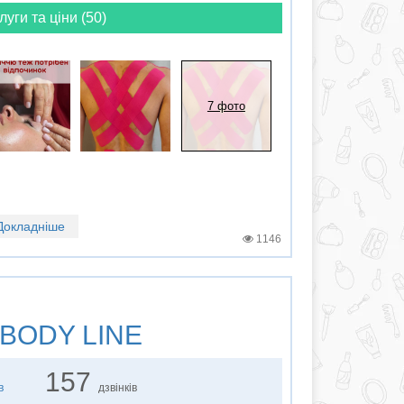
луги та ціни (50)
7 фото
Докладніше
1146
BODY LINE
157
в
дзвінків