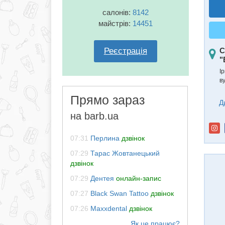
салонів:
8142
майстрів:
14451
Реєстрація
С
"
Ір
ву
Прямо зараз
Д
на barb.ua
07:31
Перлина
дзвінок
07:29
Тарас Жовтанецький
дзвінок
07:29
Дентея
онлайн-запис
07:27
Black Swan Tattoo
дзвінок
07:26
Maxxdental
дзвінок