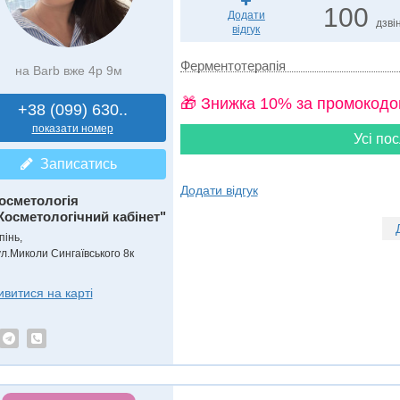
100
Додати
дзвін
відгук
Ферментотерапія
на Barb вже 4р 9м
🎁 Знижка 10% за промокодо
+38 (099) 630..
показати номер
Усі пос
Записатись
Додати відгук
осметологія
Косметологічний кабінет"
пінь,
ул.Миколи Сингаївського 8к
ивитися на карті