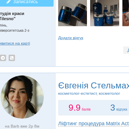
Записатись
тудія краси
Tilesno"
пінь,
ніверситетська 2-з
Додати відгук
ивитися на карті
Євгенія Стельма
косметолог-естетист, косметолог
9.9
3
балів
відгука
Ліфтинг процедура Matrix Act
на Barb вже 2р 8м