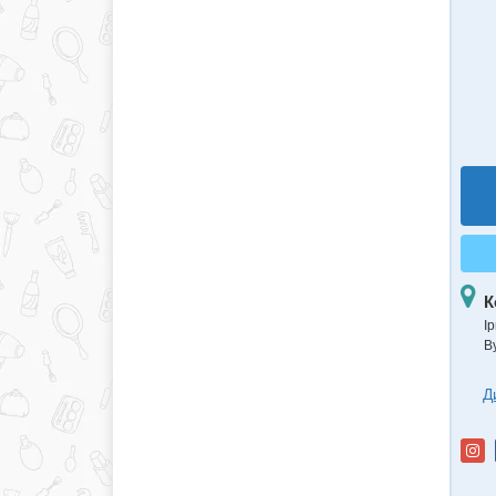
К
Ір
В
Д