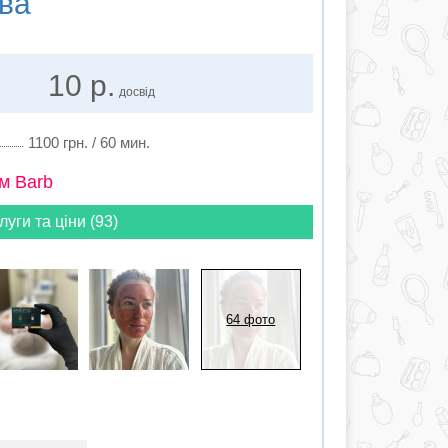
ва
10 р.
досвід
1100 грн. / 60 мин.
м Barb
луги та ціни (93)
64 фото