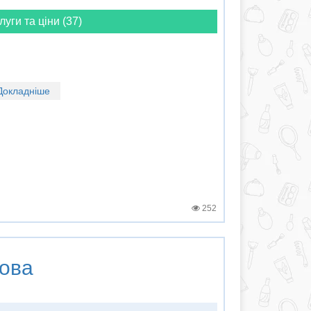
луги та ціни (37)
Докладніше
252
ова