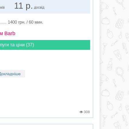
11 р.
ків
досвід
1400 грн. / 60 мин.
м Barb
луги та ціни (37)
Докладніше
308