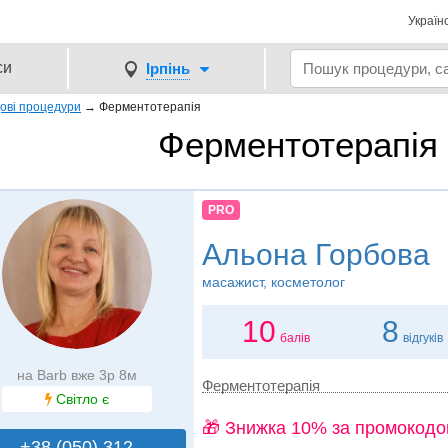
Україн
си
Ірпінь
ові процедури
→
Ферментотерапія
Ферментотерапія 
PRO
Альона Горбова
масажист, косметолог
10
8
балів
відгуків
на Barb вже 3р 8м
Ферментотерапія
Світло є
🎁 Знижка 10% за промокодо
+38 (050) 312..