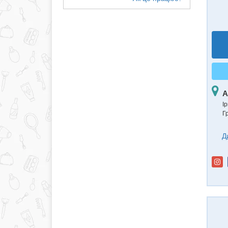
А
Ір
Г
Д