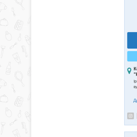
К
"
Ір
в
Д