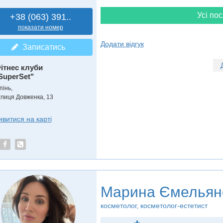
Усі пос
+38 (063) 391..
показати номер
Додати відгук
Записатись
ітнес клуби
SuperSet"
пінь,
улиця Довженка, 13
ивитися на карті
Марина Ємельян
косметолог, косметолог-естетист