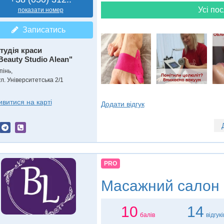
Усі пос
показати номер
Записатись
тудія краси
Beauty Studio Alean"
пінь,
л. Університетська 2/1
ивитися на карті
Додати відгук
PRO
Масажний салон
10
14
балів
відгукі