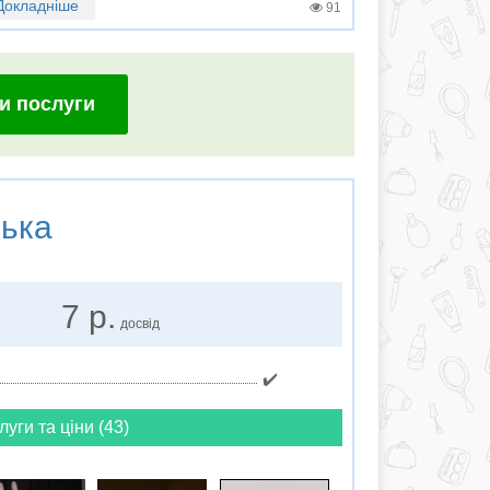
Докладніше
91
и послуги
ська
7 р.
досвід
✔️
луги та ціни (43)