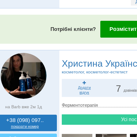
Розмістит
Потрібні клієнти?
Христина Україн
косметолог, косметолог-естетист
7
Додати
дзвінків
відгук
Ферментотерапія
на Barb вже 2м 1д
Усі пос
+38 (098) 097..
показати номер