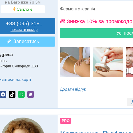
на Barb вже 7р 5м
Ферментотерапія
Світло є
🎁 Знижка 10% за промокодо
+38 (095) 318..
показати номер
Усі пос
Записатись
дреса
пінь
,
ригорія Сковороди 11/3
ивитися на карті
Додати відгук
PRO