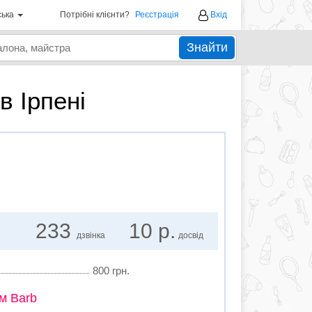
ська
Потрібні клієнти?
Реєстрація
Вхід
Знайти
в Ірпені
233
10 р.
дзвінка
досвід
800 грн.
м Barb