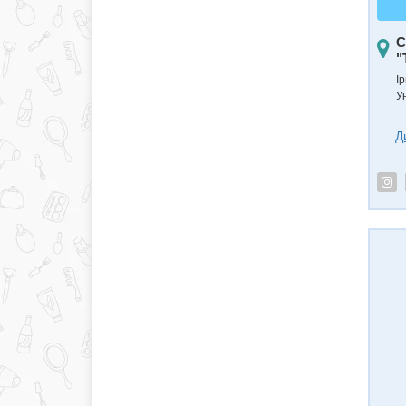
С
"
Ір
У
Д