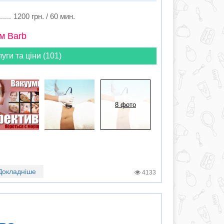
1200 грн. / 60 мин.
м Barb
луги та ціни (101)
8 фото
Докладніше
4133