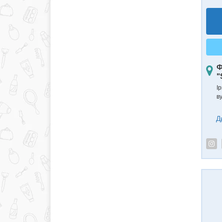
Ф
"
Ір
в
Д