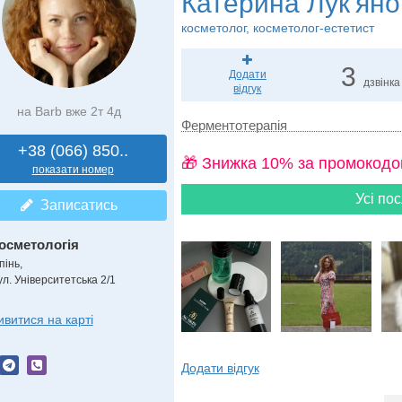
Катерина Лук'яно
косметолог, косметолог-естетист
3
Додати
дзвінка
відгук
на Barb вже 2т 4д
Ферментотерапія
+38 (066) 850..
🎁 Знижка 10% за промокодо
показати номер
Усі пос
Записатись
осметологія
пінь,
ул. Університетська 2/1
ивитися на карті
Додати відгук