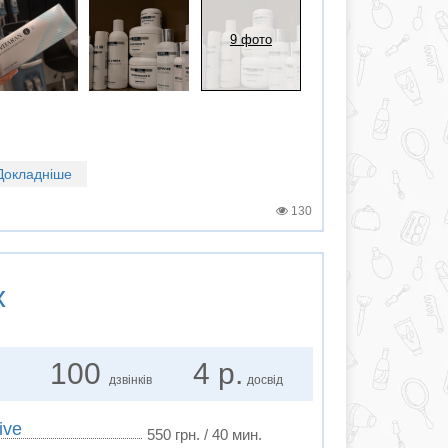
9 фото
Докладніше
130
х
100
4 р.
дзвінків
досвід
ive
550 грн. / 40 мин.