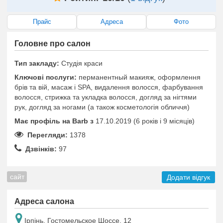
Прайс
Адреса
Фото
Головне про салон
Тип закладу:
Студія краси
Ключові послуги:
перманентный макияж, оформлення
брів та вій, масаж і SPA, видалення волосся, фарбування
волосся, стрижка та укладка волосся, догляд за нігтями
рук, догляд за ногами (а також косметологія обличчя)
Має профіль на Barb з
17.10.2019 (6 років i 9 місяців)
Перегляди:
1378
Дзвінків:
97
сайт
Додати відгук
Адреса салона
Ірпінь, Гостомельское Шоссе, 12