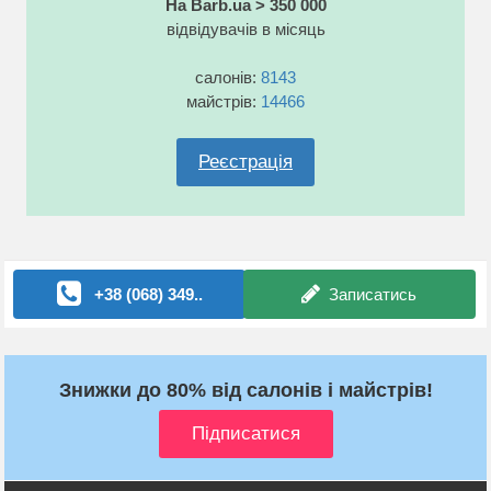
На Barb.ua > 350 000
відвідувачів в місяць
салонів:
8143
майстрів:
14466
Реєстрація
+38 (068) 349..
Записатись
Знижки до 80% від салонів і майстрів!