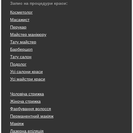
Запис на процедури краси:
Косметолог
Масажист
Перукар
Майстер манікюру
Тату майстер
Барбершоп
Тату салон
Подолог
Усі салони краси
Усі майстри краси
Чоловіча стрижка
Жіноча стрижка
Фарбування волосся
Перманентний макіяж
Макіяж
Лазерна епіляція