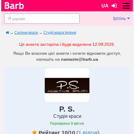
UA
Ірпінь
→
Салони краси
→
Студії краси Ірпеня
Ця анкета застаріла і буде видалена 12.08.2026.
Якщо Ви власник цієї анкети і хочете відновити доступ,
напишіть на
namaste@barb.ua
P. S.
Студія краси
Перевірено
9 квітня
Рейтинг 10/10
(
1 відгук
)