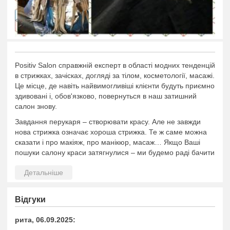
Positiv Salon справжній експерт в області модних тенденцій
в стрижках, зачісках, догляді за тілом, косметології, масажі.
Це місце, де навіть найвимогливіші клієнти будуть приємно
здивовані і, обов'язково, повернуться в наш затишний
салон знову.
Завдання перукаря – створювати красу. Але не завжди
нова стрижка означає хороша стрижка. Те ж саме можна
сказати і про макіяж, про манікюр, масаж… Якщо Ваші
пошуки салону краси затягнулися – ми будемо раді бачити
Вас в якості наших клієнтів.
Відгуки
рита, 06.09.2025: