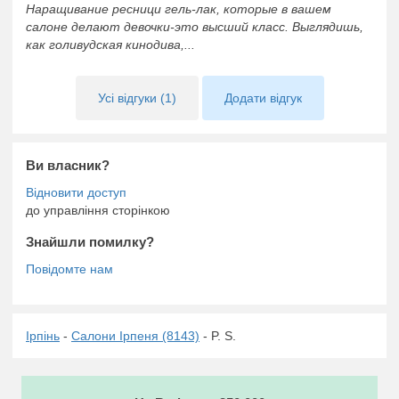
Наращивание ресници гель-лак, которые в вашем
салоне делают девочки-это высший класс. Выглядишь,
как голивудская кинодива,...
Усі відгуки (1)
Додати відгук
Ви власник?
до управління сторінкою
Знайшли помилку?
Ірпінь
-
Салони Ірпеня (8143)
- P. S.