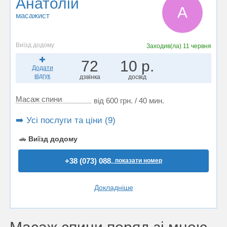
Анатолій
А
масажист
Виїзд додому
Заходив(ла)
11 червня
72
10 р.
Додати
відгук
дзвінка
досвід
Масаж спини
від 600 грн. / 40 мин.
➡️ Усі послуги та ціни (9)
🚗
Виїзд додому
+38 (073) 088..
показати номер
Докладніше