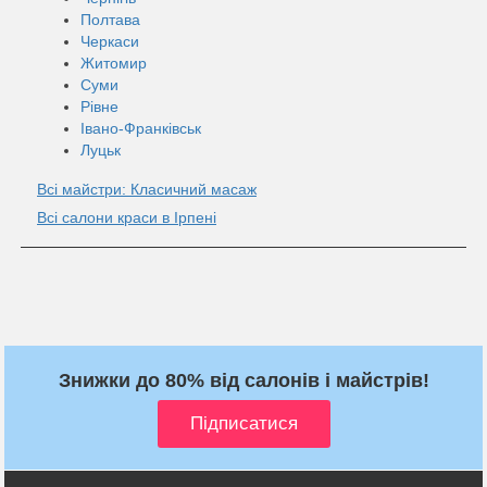
Полтава
Черкаси
Житомир
Суми
Рівне
Івано-Франківськ
Луцьк
Всі майстри: Класичний масаж
Всі салони краси в Ірпені
Знижки до 80% від салонів і майстрів!