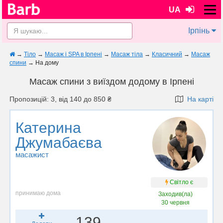
UA
Ірпінь
→
Тіло
→
Масаж і SPA в Ірпені
→
Масаж тіла
→
Класичний
→
Масаж
спини
→
На дому
Масаж спини з виїздом додому в Ірпені
Пропозицій: 3, від 140 до 850 ₴
На карті
Катерина
Джумабаєва
масажист
Світло є
принимаю дома
Заходив(ла)
30 червня
139