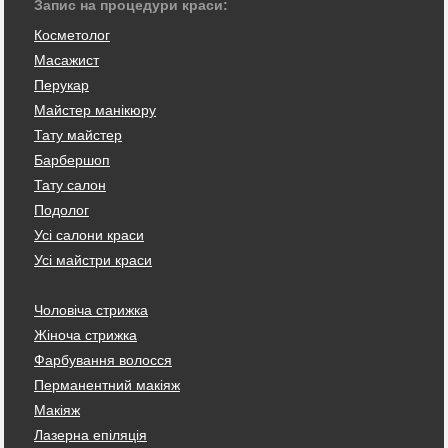
Запис на процедури краси:
Косметолог
Масажист
Перукар
Майстер манікюру
Тату майстер
Барбершоп
Тату салон
Подолог
Усі салони краси
Усі майстри краси
Чоловіча стрижка
Жіноча стрижка
Фарбування волосся
Перманентний макіяж
Макіяж
Лазерна епіляція