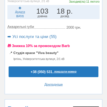
Університетська вулиця, 2/1 кВ
Заходив(ла)
11 лютого
103
18 р.
Додати
відгук
дзвінка
досвід
Акварельні губи
2000 грн.
➡️ Усі послуги та ціни (55)
🎁 Знижка 10% за промокодом Barb
📍
Студія краси "Viva beauty"
Ірпінь, Університетська вулиця, 2/1 кВ
+38 (050) 531..
показати номер
Докладніше