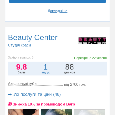
Докладніше
Beauty Center
Студія краси
Західна вулиця, 6
Перевірено
22 червня
9.8
1
88
балів
відгук
дзвінків
Акварельні губи
від 2700 грн.
➡️ Усі послуги та ціни (48)
🎁 Знижка 10% за промокодом Barb