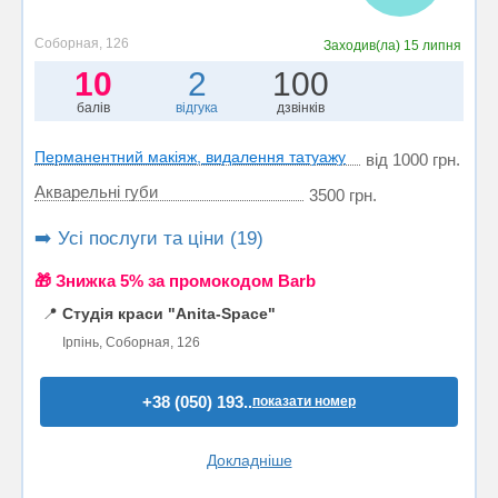
Соборная, 126
Заходив(ла)
15 липня
10
2
100
балів
відгука
дзвінків
Перманентний макіяж, видалення татуажу
від 1000 грн.
Акварельні губи
3500 грн.
➡️ Усі послуги та ціни (19)
🎁 Знижка 5% за промокодом Barb
📍
Студія краси "Anita-Space"
Ірпінь, Соборная, 126
+38 (050) 193..
показати номер
Докладніше