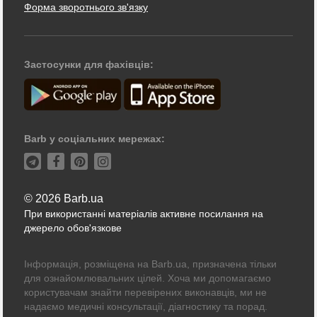
Форма зворотнього зв'язку
Застосунки для фахівців:
Barb у соціальних мережах:
© 2026 Barb.ua
При використанні матеріалів активне посилання на
джерело обов'язкове
Інформація, розміщена на Barb.ua, призначена тільки
для ознайомлювальних цілей. Хоча ми допомагаємо
користувачам знайти перевірених виконавців, ми не
надаємо медичні консультації, діагностику та порад.