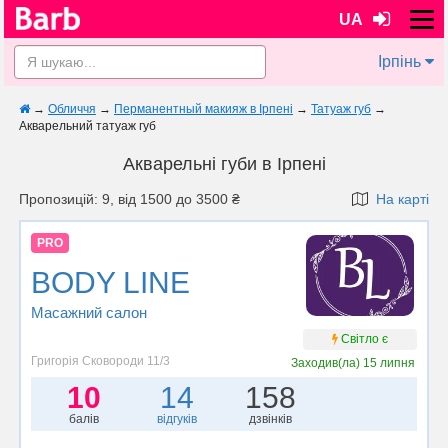
UA
Ірпінь
→
Обличчя
→
Перманентный макияж в Ірпені
→
Татуаж губ
→
Акварельний татуаж губ
Акварельні губи в Ірпені
Пропозицій: 9, від 1500 до 3500 ₴
На карті
PRO
BODY LINE
Масажний салон
Світло є
Григорія Сковороди 11/3
Заходив(ла)
15 липня
10
14
158
балів
відгуків
дзвінків