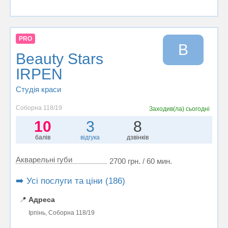
PRO
B
Beauty Stars
IRPEN
Студія краси
Соборна 118/19
Заходив(ла)
сьогодні
10
3
8
балів
відгука
дзвінків
Акварельні губи
2700 грн. / 60 мин.
➡️ Усі послуги та ціни (186)
📍
Адреса
Ірпінь, Соборна 118/19