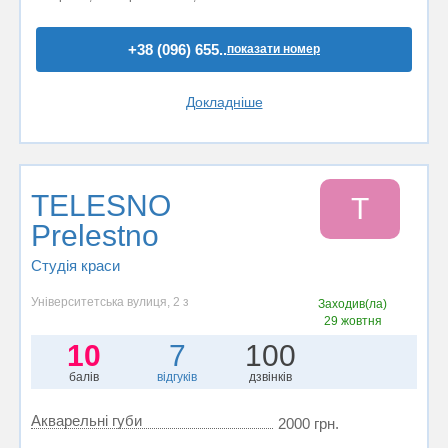
+38 (096) 655..
показати номер
Докладніше
TELESNO
T
Prelestno
Студія краси
Університетська вулиця, 2 з
Заходив(ла)
29 жовтня
10
7
100
балів
відгуків
дзвінків
Акварельні губи
2000 грн.