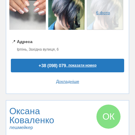
6 фото
📍
Адреса
Ірпінь, Західна вулиця, 6
+38 (098) 079..
показати номер
Докладніше
Оксана
ОК
Коваленко
лешмейкер