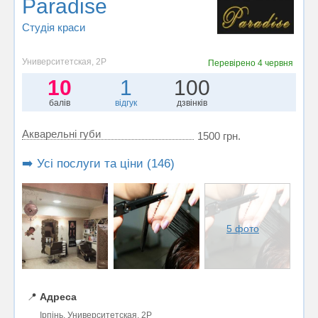
Paradise
Студія краси
Университетская, 2Р
Перевірено
4 червня
10
1
100
балів
відгук
дзвінків
Акварельні губи
1500 грн.
➡️ Усі послуги та ціни (146)
5 фото
📍
Адреса
Ірпінь, Университетская, 2Р