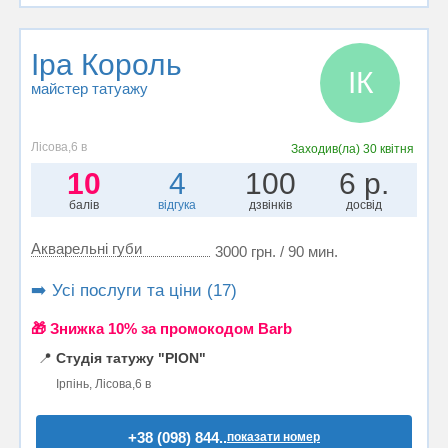
Іра Король
ІК
майстер татуажу
Лісова,6 в
Заходив(ла)
30 квітня
10
4
100
6 р.
балів
відгука
дзвінків
досвід
Акварельні губи
3000 грн. / 90 мин.
➡️ Усі послуги та ціни (17)
🎁 Знижка 10% за промокодом Barb
📍
Студія татужу "PION"
Ірпінь, Лісова,6 в
+38 (098) 844..
показати номер