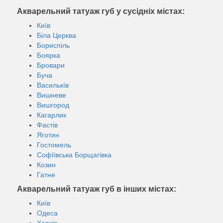
Акварельний татуаж губ у сусідніх містах:
Київ
Біла Церква
Бориспіль
Боярка
Бровари
Буча
Василькíв
Вишневе
Вишгород
Кагарлик
Фастів
Яготин
Гостомель
Софіївська Борщагівка
Козин
Гатне
Акварельний татуаж губ в інших містах:
Київ
Одеса
Харків