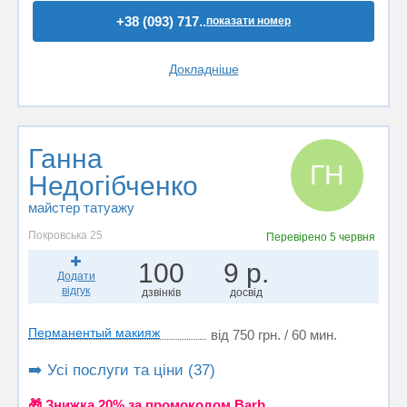
+38 (093) 717..
показати номер
Докладніше
Ганна
ГН
Недогібченко
майстер татуажу
Покровська 25
Перевірено
5 червня
100
9 р.
Додати
відгук
дзвінків
досвід
Перманентый макияж
від 750 грн. / 60 мин.
➡️ Усі послуги та ціни (37)
🎁 Знижка 20% за промокодом Barb