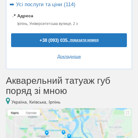
➡️ Усі послуги та ціни (114)
📍
Адреса
Ірпінь, Університетська вулиця, 2 з
+38 (093) 035..
показати номер
Докладніше
Акварельний татуаж губ
поряд зі мною
Україна, Київська, Ірпінь