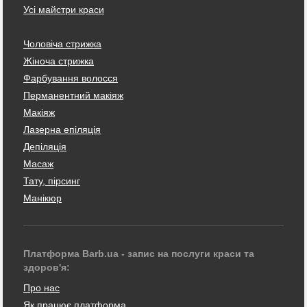
Усі майстри краси
Чоловіча стрижка
Жіноча стрижка
Фарбування волосся
Перманентний макіяж
Макіяж
Лазерна епіляція
Депіляція
Масаж
Тату, пірсинг
Манікюр
Платформа Barb.ua - запис на послуги краси та
здоров'я:
Про нас
Як працює платформа