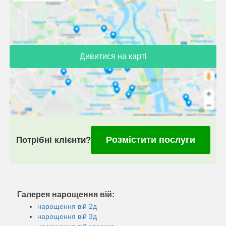
Дивитися на карті
Розмістити послуги
Потрібні клієнти?
Галерея нарощення вій:
нарощення вій 2д
нарощення вій 3д