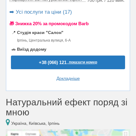
700 грн. / 120 мин.
➡️ Усі послуги та ціни (17)
🎁 Знижка 20% за промокодом Barb
📍
Студія краси "Салон"
Ірпінь, Центральна вулиця, 6-А
🚗
Виїзд додому
+38 (066) 121..
показати номер
Докладніше
Натуральний ефект поряд зі
мною
Україна, Київська, Ірпінь