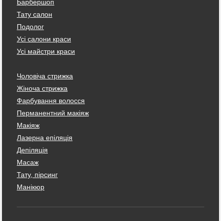
Барбершоп
Тату салон
Подолог
Усі салони краси
Усі майстри краси
Чоловіча стрижка
Жіноча стрижка
Фарбування волосся
Перманентний макіяж
Макіяж
Лазерна епіляція
Депіляція
Масаж
Тату, пірсинг
Манікюр