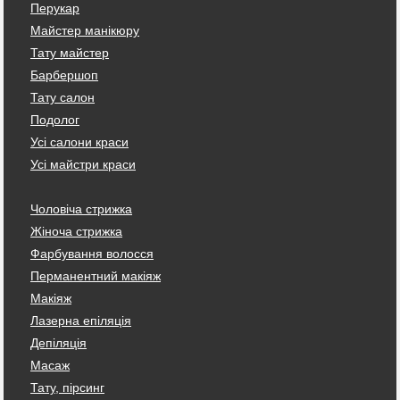
Перукар
Майстер манікюру
Тату майстер
Барбершоп
Тату салон
Подолог
Усі салони краси
Усі майстри краси
Чоловіча стрижка
Жіноча стрижка
Фарбування волосся
Перманентний макіяж
Макіяж
Лазерна епіляція
Депіляція
Масаж
Тату, пірсинг