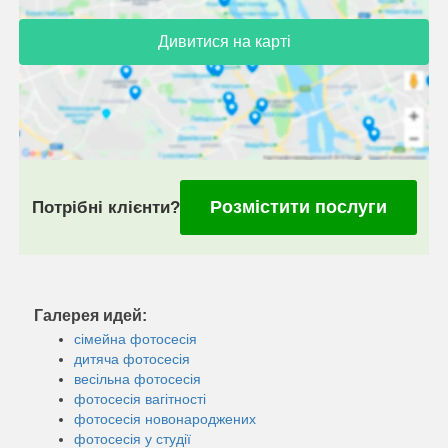
Дивитися на карті
Розмістити послуги
Потрібні клієнти?
Галерея идей:
сімейна фотосесія
дитяча фотосесія
весільна фотосесія
фотосесія вагітності
фотосесія новонароджених
фотосесія у студії