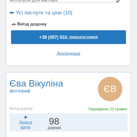
✔️
➡️ Усі послуги та ціни (10)
🚗
Виїзд додому
+38 (097) 910..
показати номер
Докладніше
Єва Вікуліна
ЄВ
фотограф
Виїзд додому
Перевірено
23 травня
98
Додати
відгук
дзвінків