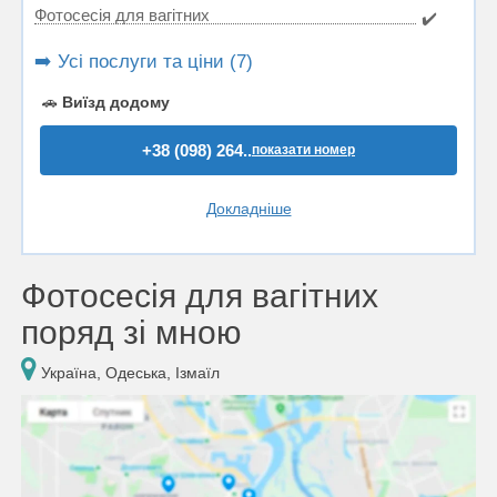
Фотосесія для вагітних
✔️
➡️ Усі послуги та ціни (7)
🚗
Виїзд додому
+38 (098) 264..
показати номер
Докладніше
Фотосесія для вагітних
поряд зі мною
Україна, Одеська, Ізмаїл