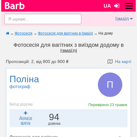
UA
Ізмаїл
→
Фотосесія
→
Фотосесія для вагітних в Ізмаїлі
→
На дому
Фотосесія для вагітних з виїздом додому в
Ізмаїлі
Пропозицій: 2, від 800 до 800 ₴
На карті
Поліна
П
фотограф
Виїзд додому
Перевірено
23 травня
94
Додати
відгук
дзвінка
Фотосесія для вагітних