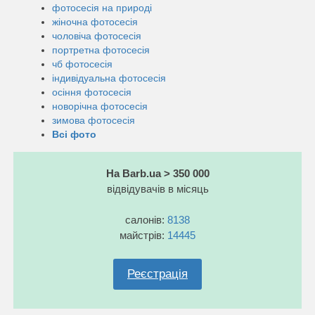
фотосесія на природі
жіночна фотосесія
чоловіча фотосесія
портретна фотосесія
чб фотосесія
індивідуальна фотосесія
осіння фотосесія
новорічна фотосесія
зимова фотосесія
Всі фото
На Barb.ua > 350 000
відвідувачів в місяць
салонів:
8138
майстрів:
14445
Реєстрація