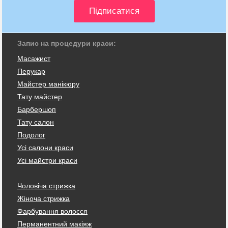
Запис на процедури краси:
Масажист
Перукар
Майстер манікюру
Тату майстер
Барбершоп
Тату салон
Подолог
Усі салони краси
Усі майстри краси
Чоловіча стрижка
Жіноча стрижка
Фарбування волосся
Перманентний макіяж