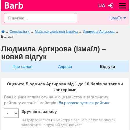
UA
Ізмаїл
→
Спеціалісти
→
Майстри депіляції Ізмаїла
→
Людмила Аргирова
→
Відгуки
Людмила Аргирова (Ізмаїл) –
новий відгук
Про салон
Адреси
Відгуки
Оцените Людмила Аргирова від 1 до 10 балів за такими
критеріями
Ваші оцінки впливають на місце майстра в загальному
рейтингу салонів і майстрів.
Як розраховується рейтинг
Зручність запису
Чи додзвонилися Ви майстру з першого разу? Чи змогли
записатися на зручний для Вас час?