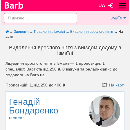
UA
Ізмаїл
→
Здоров’я
→
Подологія в Ізмаїлі
→
Видалення врослого нігтя
→
На
дому
Видалення врослого нігтя з виїздом додому в
Ізмаїлі
Лікування врослого нігтя в Ізмаїлі — 1 пропозиція, 1
спеціаліст. Вартість від 250 ₴. 0 відгуків та онлайн-запис до
подолога на Barb.ua.
Пропозицій: 1, від 250 до 400 ₴
На карті
Генадій
Бондаренко
подолог