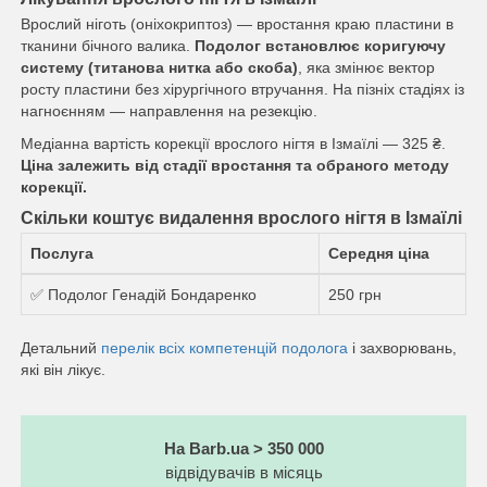
Врослий ніготь (оніхокриптоз) — вростання краю пластини в
тканини бічного валика.
Подолог встановлює коригуючу
систему (титанова нитка або скоба)
, яка змінює вектор
росту пластини без хірургічного втручання. На пізніх стадіях із
нагноєнням — направлення на резекцію.
Медіанна вартість корекції врослого нігтя в Ізмаїлі — 325 ₴.
Ціна залежить від стадії вростання та обраного методу
корекції.
Скільки коштує видалення врослого нігтя в Ізмаїлі
Послуга
Середня ціна
✅ Подолог Генадій Бондаренко
250 грн
Детальний
перелік всіх компетенцій подолога
і захворювань,
які він лікує.
На Barb.ua > 350 000
відвідувачів в місяць