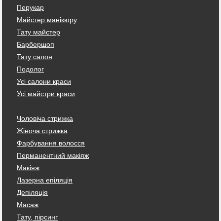
Перукар
Майстер манікюру
Тату майстер
Барбершоп
Тату салон
Подолог
Усі салони краси
Усі майстри краси
Чоловіча стрижка
Жіноча стрижка
Фарбування волосся
Перманентний макіяж
Макіяж
Лазерна епіляція
Депіляція
Масаж
Тату, пірсинг