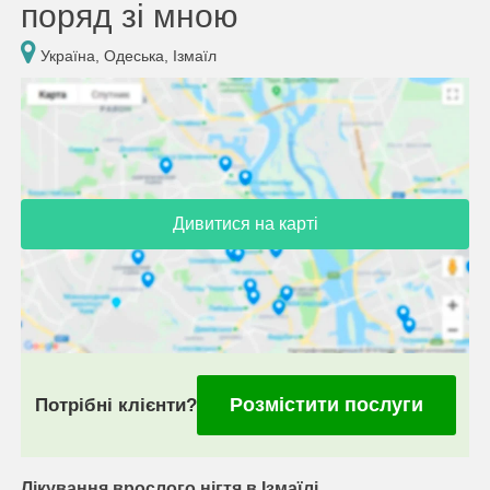
поряд зі мною
Україна, Одеська, Ізмаїл
Дивитися на карті
Розмістити послуги
Потрібні клієнти?
Лікування врослого нігтя в Ізмаїлі