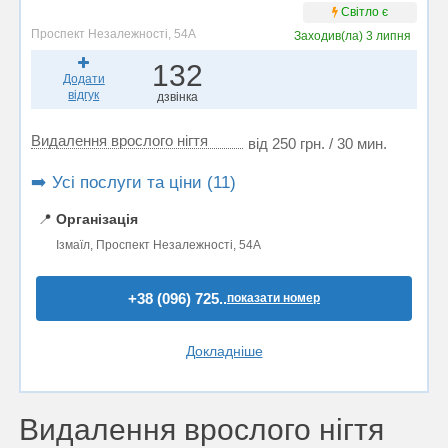
Світло є
Проспект Незалежності, 54А
Заходив(ла)
3 липня
132
Додати
відгук
дзвінка
Видалення врослого нігтя
від 250 грн. / 30 мин.
➡️ Усі послуги та ціни (11)
📍
Організація
Ізмаїл, Проспект Незалежності, 54А
+38 (096) 725..
показати номер
Докладніше
Видалення врослого нігтя