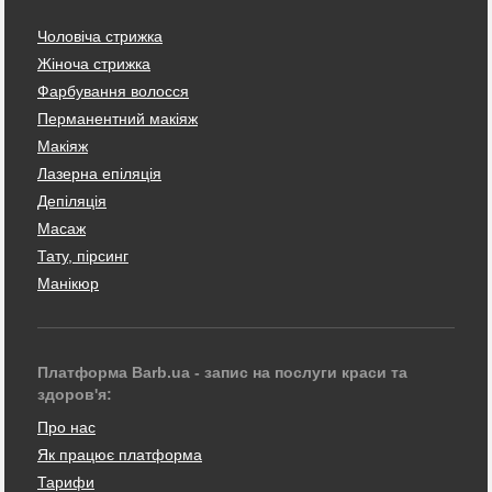
Чоловіча стрижка
Жіноча стрижка
Фарбування волосся
Перманентний макіяж
Макіяж
Лазерна епіляція
Депіляція
Масаж
Тату, пірсинг
Манікюр
Платформа Barb.ua - запис на послуги краси та
здоров'я:
Про нас
Як працює платформа
Тарифи