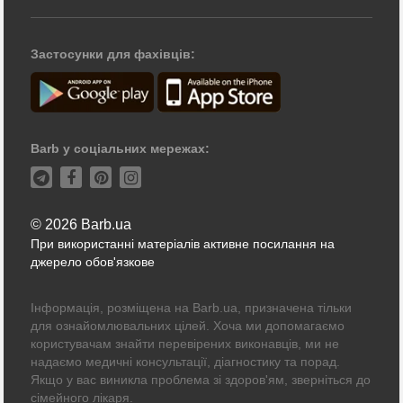
Застосунки для фахівців:
Barb у соціальних мережах:
© 2026 Barb.ua
При використанні матеріалів активне посилання на
джерело обов'язкове
Інформація, розміщена на Barb.ua, призначена тільки
для ознайомлювальних цілей. Хоча ми допомагаємо
користувачам знайти перевірених виконавців, ми не
надаємо медичні консультації, діагностику та порад.
Якщо у вас виникла проблема зі здоров'ям, зверніться до
сімейного лікаря.