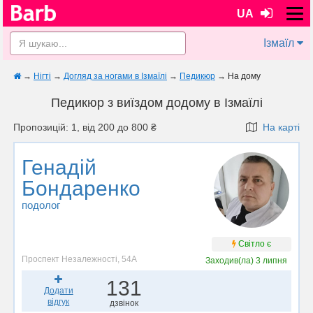
UA
Ізмаїл
→
Нігті
→
Догляд за ногами в Ізмаїлі
→
Педикюр
→
На дому
Педикюр з виїздом додому в Ізмаїлі
Пропозицій: 1, від 200 до 800 ₴
На карті
Генадій
Бондаренко
подолог
Світло є
Проспект Незалежності, 54А
Заходив(ла)
3 липня
131
Додати
відгук
дзвінок