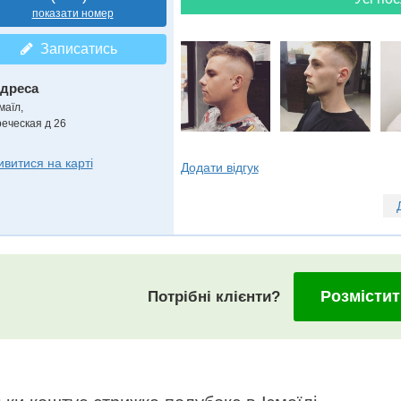
показати номер
Записатись
дреса
маїл
,
реческая д 26
ивитися на карті
Додати відгук
Розмістит
Потрібні клієнти?