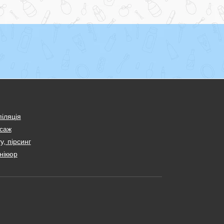
іляція
саж
у, пірсинг
нікюр