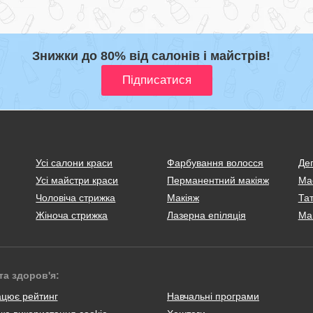
Знижки до 80% від салонів і майстрів!
Усі салони краси
Фарбування волосся
Деп
Усі майстри краси
Перманентний макіяж
Ма
Чоловіча стрижка
Макіяж
Тат
Жіноча стрижка
Лазерна епіляція
Ма
та здоров'я:
ацює рейтинг
Навчальні програми