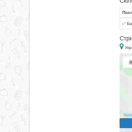
Скіл
Посл
✅ Ба
Стри
Укра