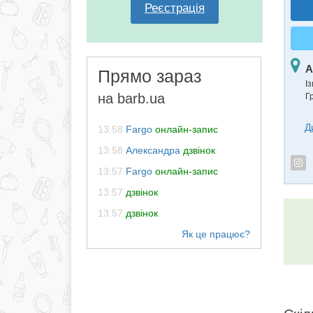
Реєстрація
А
Прямо зараз
Із
на barb.ua
Г
Д
13:58
Fargo
онлайн-запис
13:58
Александра
дзвінок
13:57
Fargo
онлайн-запис
13:57
дзвінок
13:57
дзвінок