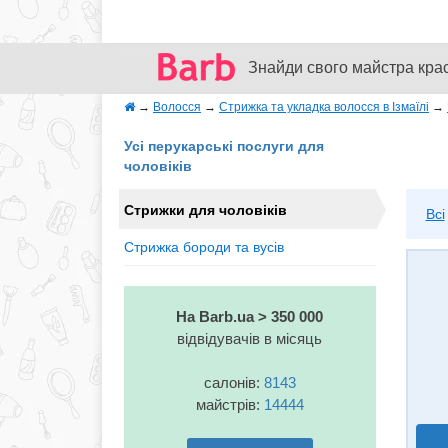
Знайди свого майстра кра
→
Волосся
→
Стрижка та укладка волосся в Ізмаїлі
→
Усі перукарські послуги для
чоловіків
Стрижки для чоловіків
Всі
Стрижка бороди та вусів
На Barb.ua > 350 000
відвідувачів в місяць
салонів:
8143
майстрів:
14444