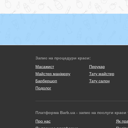
Запис на процедури краси:
Масажист
Перукар
Майстер манікюру
Тату майстер
Барбершоп
Тату салон
Подолог
Платформа Barb.ua - запис на послуги краси 
Про нас
Як пр