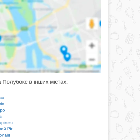
 Полубокс в інших містах:
са
ів
про
в
оріжжя
ий Ріг
олаїв