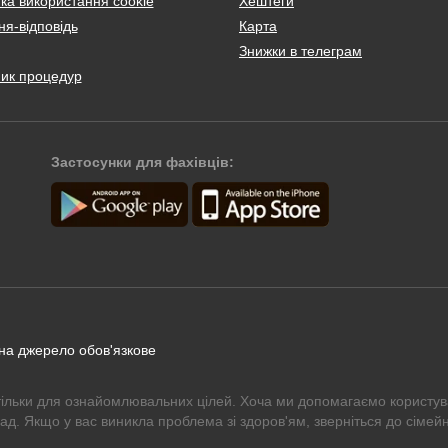
ка використання cookie
Хештеги
я-відповідь
Карта
Знижки в телеграм
ник процедур
Застосунки для фахівців:
 на джерело обов'язкове
тільки для ознайомлювальних цілей. Хоча ми допомагаємо користув
рад. Якщо у вас виникла проблема зі здоров'ям, зверніться до сімейн