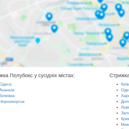
жка Полубокс у сусідніх містах:
Стрижка
Одеса
Київ
Ананьїв
Оде
Біляївка
Харк
Чорноморськ
Дні
Льві
Зап
Крив
Мик