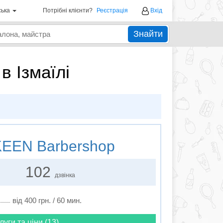
ська
Потрібні клієнти?
Реєстрація
Вхід
Знайти
в Ізмаїлі
EEN Barbershop
102
дзвінка
від 400 грн. / 60 мин.
луги та ціни (13)