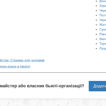
Він
Хер
Черн
Пол
Чер
Жит
Сум
Рівн
Іван
Тер
Луц
йстри: Стрижки для чоловіків
лони краси в Ізмаїлі
 майстер або власник бьюті-організації?
Додат