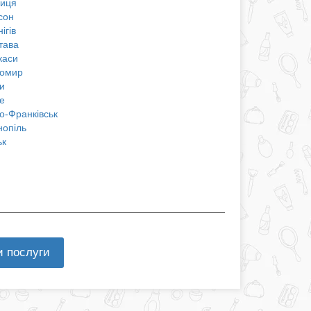
ниця
сон
ігів
тава
каси
омир
и
е
о-Франківськ
нопіль
ьк
и послуги