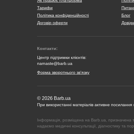
Як працює платформа
Політи
Тарифи
Питанн
Політика конфіденційності
Блог
Договір оферти
Довід
Контакти:
Центр підтримки клієнтів:
namaste@barb.ua
Форма зворотнього зв'язку
© 2026 Barb.ua
При використанні матеріалів активне посилання
Інформація, розміщена на Barb.ua, призначена 
надаємо медичні консультації, діагностику та по