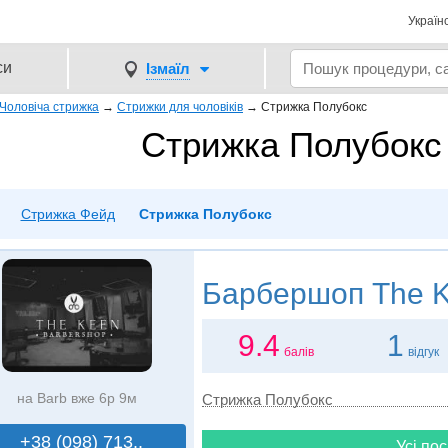
Україн
си
Ізмаїл
Чоловіча стрижка
→
Стрижки для чоловіків
→
Стрижка Полубокс
Стрижка Полубокс 
Стрижка Фейд
Стрижка Полубокс
Барбершоп
The K
9.4
1
балів
відгук
на Barb вже 6р 9м
Стрижка Полубокс
+38 (098) 713..
Усі пос