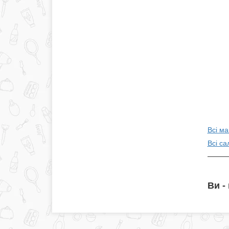
Всі ма
Всі са
Ви -