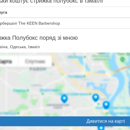
ьки коштує стрижка полубокс в Ізмаїлі
уга
рбершоп The KEEN Barbershop
жка Полубокс поряд зі мною
їна, Одеська, Ізмаїл
Дивитися на карті