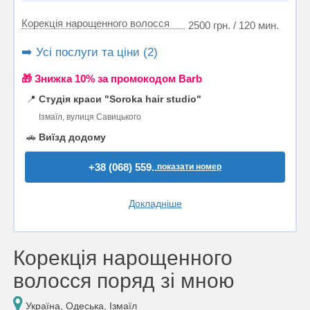
Корекція нарощенного волосся
2500 грн. / 120 мин.
➡️ Усі послуги та ціни (2)
🎁 Знижка 10% за промокодом Barb
📍
Студія краси "Soroka hair studio"
Ізмаїл, вулиця Савицького
🚗
Виїзд додому
+38 (068) 559..
показати номер
Докладніше
Корекція нарощенного
волосся поряд зі мною
Україна, Одеська, Ізмаїл