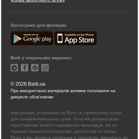
Застосунки для фахівців:
Barb у соціальних мережах:
© 2026 Barb.ua
При використанні матеріалів активне посилання на
джерело обов'язкове
Інформація, розміщена на Barb.ua, призначена тільки
для ознайомлювальних цілей. Хоча ми допомагаємо
користувачам знайти перевірених виконавців, ми не
надаємо медичні консультації, діагностику та порад.
Якщо у вас виникла проблема зі здоров'ям, зверніться до