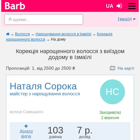
UA
Ізмаїл
→
Волосся
→
Нарощування волосся в Ізмаїлі
→
Корекція
нарощенного волосся
→
На дому
Корекція нарощенного волосся з виїздом
додому в Ізмаїлі
Пропозицій: 1, від 2500 до 2500 ₴
На карті
Наталя Сорока
НС
майстер з нарощування волосся
вулиця Савицького
Заходив(ла)
2 вересня
103
7 р.
Додати
відгук
дзвінка
досвід