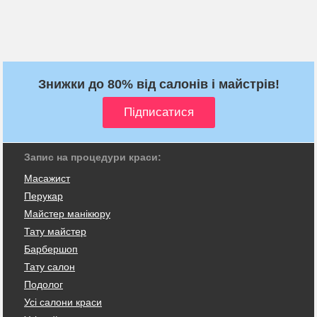
Знижки до 80% від салонів і майстрів!
Запис на процедури краси:
Масажист
Перукар
Майстер манікюру
Тату майстер
Барбершоп
Тату салон
Подолог
Усі салони краси