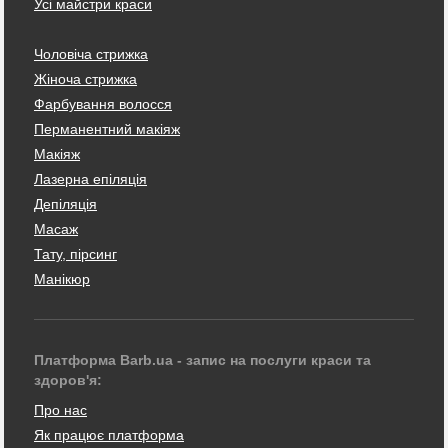
Усі майстри краси
Чоловіча стрижка
Жіноча стрижка
Фарбування волосся
Перманентний макіяж
Макіяж
Лазерна епіляція
Депіляція
Масаж
Тату, пірсинг
Манікюр
Платформа Barb.ua - запис на послуги краси та
здоров'я:
Про нас
Як працює платформа