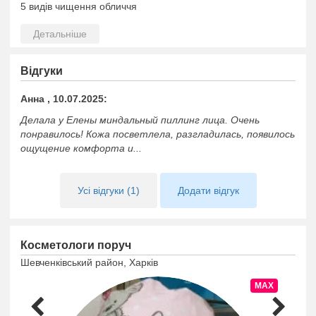
5 видів чищення обличчя
архітектура брів; вії
догляд за обличчям;
масаж обличчя;
Відгуки
депіляція;
Анна , 10.07.2025:
лікування акне і постакне;
Делала у Елены миндальный пиллинг лица. Очень
пілінг хімічний;
понравилось! Кожа посветлела, разгладилась, появилось
ощущение комфорта и...
дермаштамп,
Мезотерапія
Усі відгуки (1)
Додати відгук
Біоревіталізація
Лікування куперозу
Апаратна косметологія
Косметологи поруч
Фонофорез і багато іншого
Шевченківський район, Харків
MAX