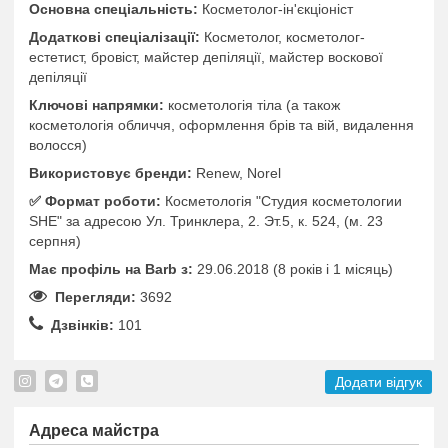
Основна спеціальність:
Косметолог-ін'єкціоніст
Додаткові спеціалізації:
Косметолог, косметолог-
естетист, бровіст, майстер депіляції, майстер воскової
депіляції
Ключові напрямки:
косметологія тіла (а також
косметологія обличчя, оформлення брів та вій, видалення
волосся)
Використовує бренди:
Renew, Norel
✅️ Формат роботи:
Косметологія "Студия косметологии
SHE" за адресою Ул. Тринклера, 2. Эт.5, к. 524, (м. 23
серпня)
Має профіль на Barb з:
29.06.2018 (8 років i 1 місяць)
Перегляди:
3692
Дзвінків:
101
Додати відгук
Адреса майстра