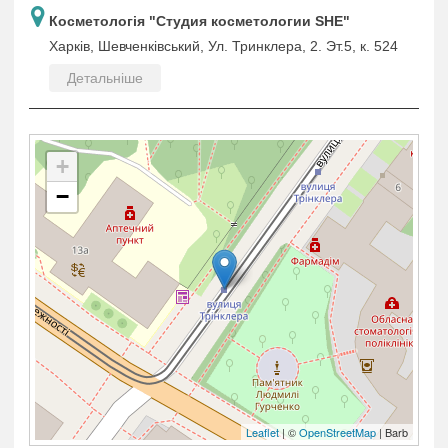
Косметологія "Студия косметологии SHE"
Харків, Шевченківський, Ул. Тринклера, 2. Эт.5, к. 524
Детальніше
+
−
Leaflet
| ©
OpenStreetMap
| Barb