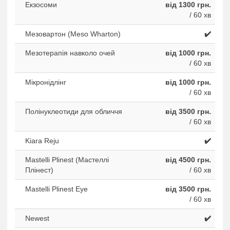
Екзосоми
від 1300 грн.
/ 60 хв
Мезовартон (Meso Wharton)
✔️
Мезотерапія навколо очей
від 1000 грн.
/ 60 хв
Мікронідлінг
від 1000 грн.
/ 60 хв
Полінуклеотиди для обличчя
від 3500 грн.
/ 60 хв
Kiara Reju
✔️
Mastelli Plinest (Мастеллі
від 4500 грн.
Плінест)
/ 60 хв
Mastelli Plinest Eye
від 3500 грн.
/ 60 хв
Newest
✔️