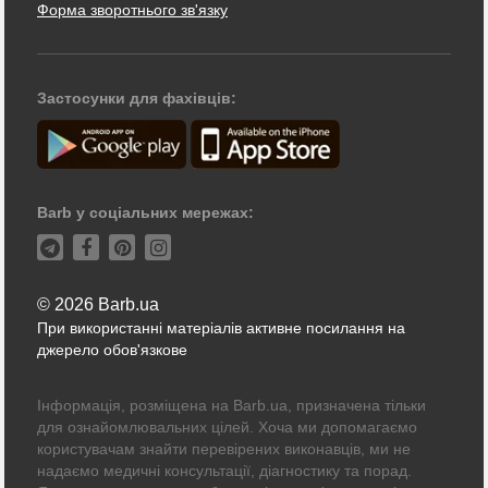
Форма зворотнього зв'язку
Застосунки для фахівців:
Barb у соціальних мережах:
© 2026 Barb.ua
При використанні матеріалів активне посилання на
джерело обов'язкове
Інформація, розміщена на Barb.ua, призначена тільки
для ознайомлювальних цілей. Хоча ми допомагаємо
користувачам знайти перевірених виконавців, ми не
надаємо медичні консультації, діагностику та порад.