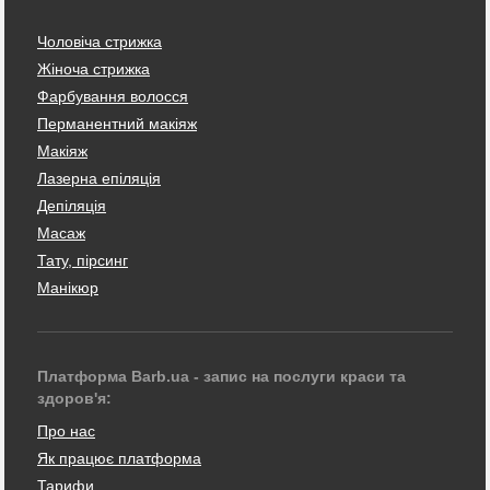
Чоловіча стрижка
Жіноча стрижка
Фарбування волосся
Перманентний макіяж
Макіяж
Лазерна епіляція
Депіляція
Масаж
Тату, пірсинг
Манікюр
Платформа Barb.ua - запис на послуги краси та
здоров'я:
Про нас
Як працює платформа
Тарифи