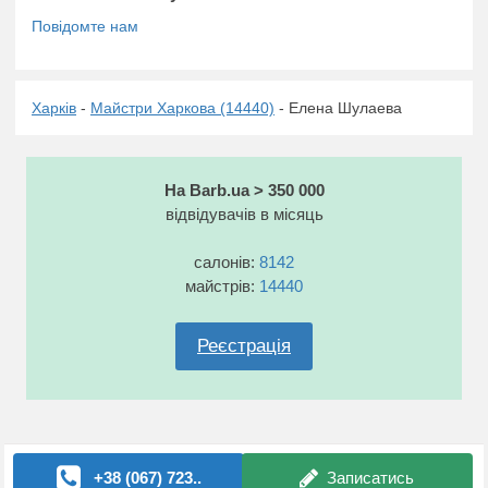
Харків
-
Майстри Харкова (14440)
- Елена Шулаева
На Barb.ua > 350 000
відвідувачів в місяць
салонів:
8142
майстрів:
14440
Реєстрація
+38 (067) 723..
Записатись