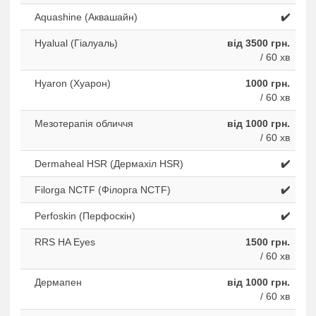
Aquashine (Аквашайн)
✔️
Hyalual (Гіалуаль)
від 3500 грн.
/ 60 хв
Hyaron (Хуарон)
1000 грн.
/ 60 хв
Мезотерапія обличчя
від 1000 грн.
/ 60 хв
Dermaheal HSR (Дермахіл HSR)
✔️
Filorga NCTF (Філорга NCTF)
✔️
Perfoskin (Перфоскін)
✔️
RRS HA Eyes
1500 грн.
/ 60 хв
Дермапен
від 1000 грн.
/ 60 хв