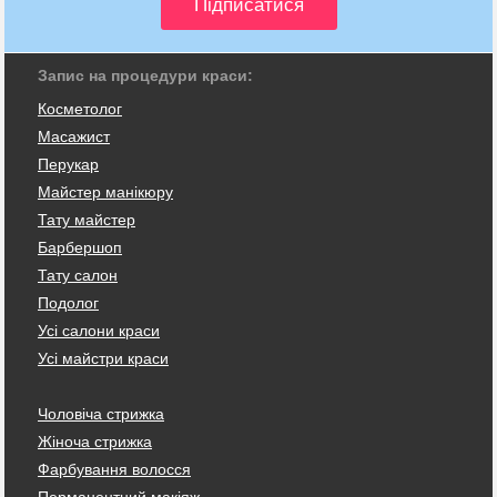
Запис на процедури краси:
Косметолог
Масажист
Перукар
Майстер манікюру
Тату майстер
Барбершоп
Тату салон
Подолог
Усі салони краси
Усі майстри краси
Чоловіча стрижка
Жіноча стрижка
Фарбування волосся