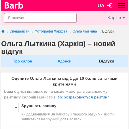
UA
Харків
→
Спеціалісти
→
Фотографи Харкова
→
Ольга Лыткина
→
Відгуки
Ольга Лыткина (Харків) – новий
відгук
Про салон
Адреси
Відгуки
Оцените Ольга Лыткина від 1 до 10 балів за такими
критеріями
Ваші оцінки впливають на місце майстра в загальному
рейтингу салонів і майстрів.
Як розраховується рейтинг
Зручність запису
Чи додзвонилися Ви майстру з першого разу? Чи змогли
записатися на зручний для Вас час?