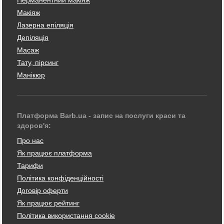
Перманентний макіяж
Макіяж
Лазерна епіляція
Депіляція
Масаж
Тату, пірсинг
Манікюр
Платформа Barb.ua - запис на послуги краси та
здоров'я:
Про нас
Як працює платформа
Тарифи
Політика конфіденційності
Договір оферти
Як працює рейтинг
Політика використання cookie