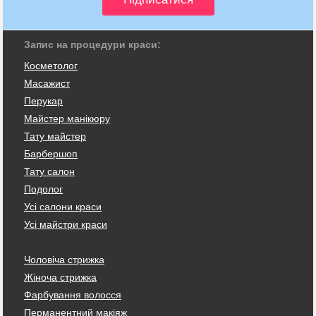
Запис на процедури краси:
Косметолог
Масажист
Перукар
Майстер манікюру
Тату майстер
Барбершоп
Тату салон
Подолог
Усі салони краси
Усі майстри краси
Чоловіча стрижка
Жіноча стрижка
Фарбування волосся
Перманентний макіяж