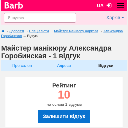
UA
Харків
→
Здоров’я
→
Спеціалісти
→
Майстри манікюру Харкова
→
Александра
Горобинская
→
Відгуки
Майстер манікюру Александра
Горобинская - 1 відгук
Про салон
Адреси
Відгуки
Рейтинг
10
на основі 1 відгуків
Залишити відгук