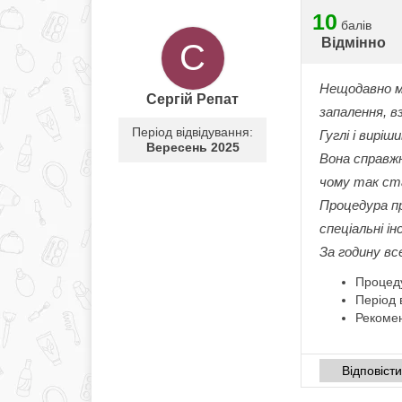
10
балів
Відмінно
С
Нещодавно му
Сергій Репат
запалення, в
Період відвідування:
Гуглі і вирі
Вересень 2025
Вона справжн
чому так ста
Процедура пр
спеціальні і
За годину вс
Процед
Період 
Рекомен
Відповіст