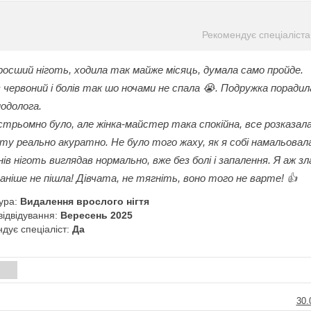
Рекомендує спеціаліста
росший нiготь, ходила так майже мiсяць, думала само пройде.
червоний i болiв так шо ночами не спала 😭. Подружка порадил
одолога.
стрьомно було, але жiнка-майстер така спокiйна, все розказала,
ту реально акуратно. Не було того жаху, як я собi намальовал
нiв нiготь виглядав нормально, вже без болi i запалення. Я аж зл
ранiше не пiшла! Дiвчата, не тягнiть, воно того не варте! 👍
ура:
Видалення врослого нігтя
відвідування:
Вересень 2025
дує спеціаліст:
Да
и
30.