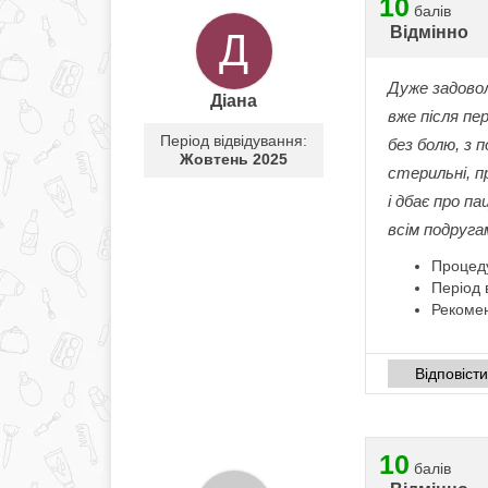
10
балів
Відмінно
Д
Дуже задовол
Діана
вже після п
Період відвідування:
без болю, з 
Жовтень 2025
стерильні, п
і дбає про п
всім подруга
Процед
Період 
Рекомен
Відповіст
10
балів