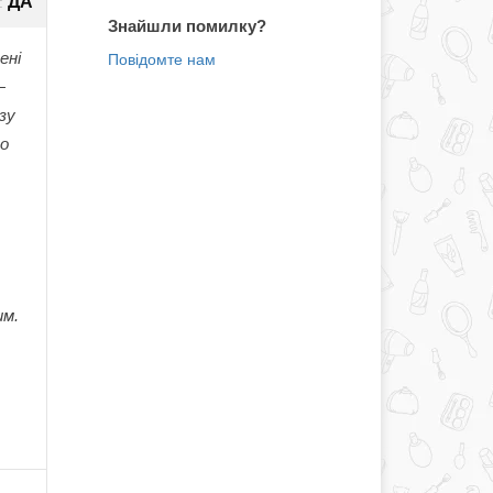
ДА
:
Знайшли помилку?
ені
—
зу
до
им.