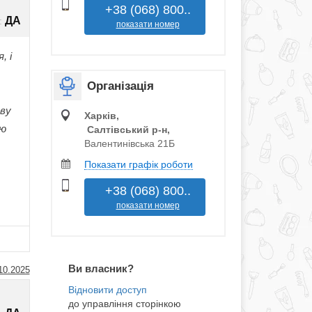
+38 (068) 800..
ДА
:
показати номер
, і
,
Організація
аву
Харків,
ую
Салтівський р‑н,
Валентинівська 21Б
Показати графік роботи
+38 (068) 800..
показати номер
Ви власник?
10.2025
до управління сторінкою