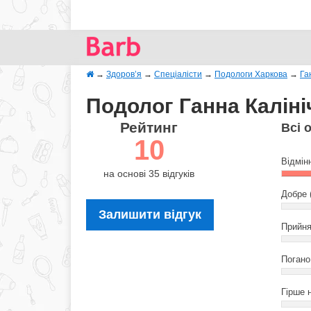
→
Здоров’я
→
Спеціалісти
→
Подологи Харкова
→
Га
Подолог Ганна Калініч
Рейтинг
Всі 
10
Відмін
на основі 35 відгуків
Добре 
Залишити відгук
Прийня
Погано 
Гірше н