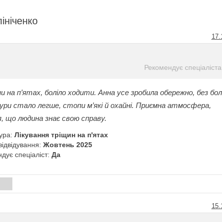
ініченко
17.
Рекомендує спеціаліста
 на п’ятах, боліло ходити. Анна усе зробила обережно, без бо
ури стало легше, стопи м’які й охайні. Приємна атмосфера,
, що людина знає свою справу.
ура:
Лікування тріщин на п'ятах
відвідування:
Жовтень 2025
дує спеціаліст:
Да
и
15.