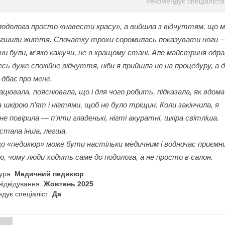
Рекомендує спеціаліста
подолога просто «навести красу», а вийшла з відчуттям, що м
егшили життя. Спочатку трохи соромилась показувати ноги 
они були, м’яко кажучи, не в кращому стані. Але майстриня одра
сь дуже спокійне відчуття, ніби я прийшла не на процедуру, а 
 дбає про мене.
ацювала, пояснювала, що і для чого робить, підказала, як вдома
 шкірою п’ят і нігтями, щоб не було тріщин. Коли закінчила, я
не повірила — п’яти гладенькі, нігті акуратні, шкіра світліша.
стала інша, легша.
о «педикюр» може бути настільки медичним і водночас приємн
ю, чому люди ходять саме до подолога, а не просто в салон.
ура:
Медичний педикюр
відвідування:
Жовтень 2025
дує спеціаліст:
Да
и