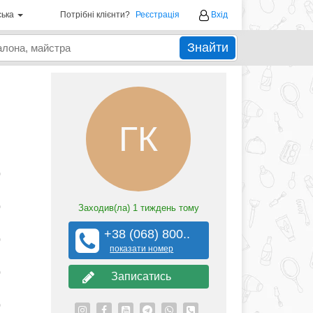
ська
Потрібні клієнти?
Реєстрація
Вхід
Знайти
ГК
0
0
Заходив(ла)
1 тиждень тому
+38 (068) 800..
0
показати номер
0
Записатись
0