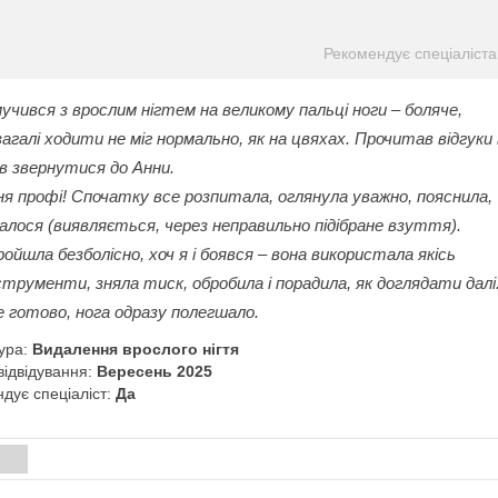
Рекомендує спеціаліста
чився з врослим нігтем на великому пальці ноги – боляче,
загалі ходити не міг нормально, як на цвяхах. Прочитав відгуки 
шив звернутися до Анни.
я профі! Спочатку все розпитала, оглянула уважно, пояснила,
лося (виявляється, через неправильно підібране взуття).
ойшла безболісно, хоч я і боявся – вона використала якісь
нструменти, зняла тиск, обробила і порадила, як доглядати далі
е готово, нога одразу полегшало.
ура:
Видалення врослого нігтя
відвідування:
Вересень 2025
дує спеціаліст:
Да
и