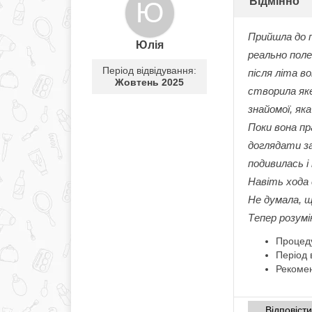
Відмінно
Ю
Прийшла до 
Юлія
реально пол
Період відвідування:
після літа в
Жовтень 2025
створила яке
знайомої, яка
Поки вона пр
доглядати за
подивилась і 
Навіть хода 
Не думала, щ
Тепер розумі
Процед
Період 
Рекомен
Відповіст