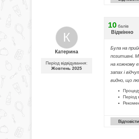
10
балів
Відмінно
К
Була на прий
Катерина
позитивні. 
Період відвідування:
на кожному е
Жовтень 2025
запах і відч
видно, що лю
Процед
Період 
Рекомен
Відповіст