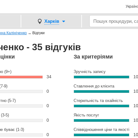
Україн
Харків
нна Калініченко
→
Відгуки
енко - 35 відгуків
оцінки
За критеріями
но (9+)
Зручність запису
34
1
(7-9)
Ставлення до клієнта
0
1
тно (5-7)
Стерильність та охайність
0
1
(3-5)
Якість послуг
0
1
е буває (1-3)
Співвідношення ціни та якості
0
1