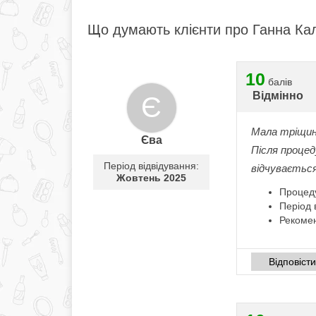
Що думають клієнти про Ганна Кал
10
балів
Відмінно
Є
Мала тріщини
Єва
Після процед
Період відвідування:
відчувається
Жовтень 2025
Процед
Період 
Рекомен
Відповіст