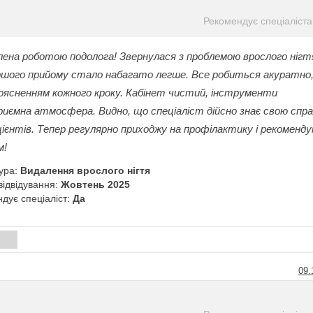
Рекомендує спеціаліста
ена роботою подолога! Звернулася з проблемою врослого нігтя
ершого прийому стало набагато легше. Все робиться акуратно
поясненням кожного кроку. Кабінет чистий, інструменти
риємна атмосфера. Видно, що спеціаліст дійсно знає свою спр
ацієнтів. Тепер регулярно приходжу на профілактику і рекоменд
м!
ура:
Видалення врослого нігтя
відвідування:
Жовтень 2025
дує спеціаліст:
Да
и
09.