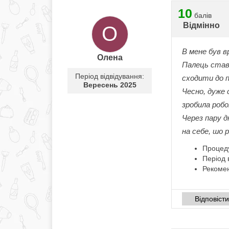
10
балів
Відмінно
О
В мене був в
Олена
Палець став 
Період відвідування:
сходити до п
Вересень 2025
Чесно, дуже 
зробила робо
Через пару д
на себе, шо 
Процед
Період 
Рекомен
Відповіст