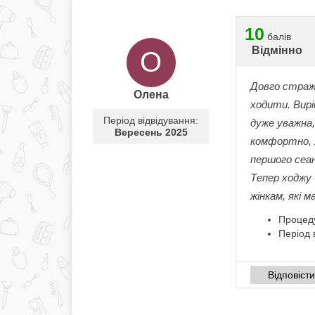
10
балів
Відмінно
О
Довго стражд
Олена
ходити. Вирі
Період відвідування:
дуже уважна,
Вересень 2025
комфортно, 
першого сеа
Тепер ходжу 
жінкам, які 
Процед
Період 
Відповіст