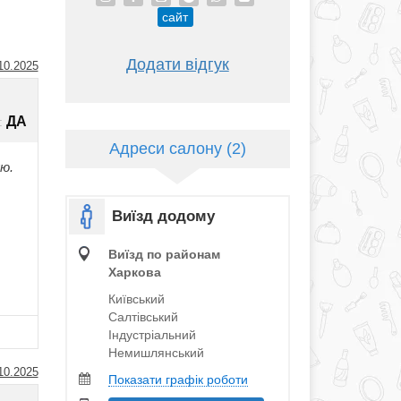
сайт
Додати відгук
10.2025
ДА
:
Адреси салону (2)
лю.
Виїзд додому
Виїзд по районам
Харкова
Київський
Салтівський
Індустріальний
Немишлянський
10.2025
Показати графік роботи