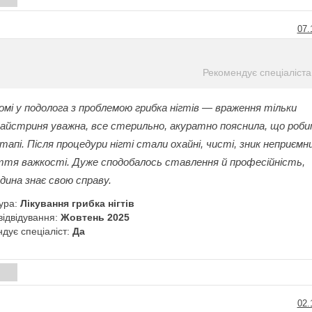
07.
Рекомендує спеціаліста
омі у подолога з проблемою грибка нігтів — враження тільки
Майстриня уважна, все стерильно, акуратно пояснила, що роб
тапі. Після процедури нігті стали охайні, чисті, зник неприємн
уття важкості. Дуже сподобалось ставлення й професійність,
дина знає свою справу.
ура:
Лікування грибка нігтів
відвідування:
Жовтень 2025
дує спеціаліст:
Да
и
02.