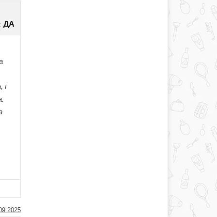
ДА
:
а
 i
а.
а
09.2025