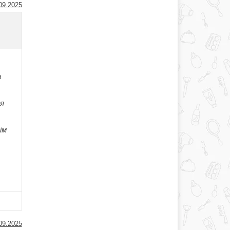
09.2025
а
ля
ім
09.2025