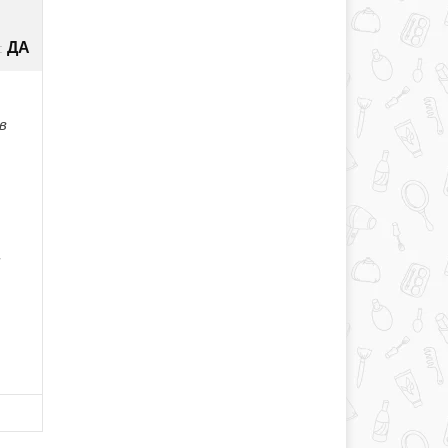
ДА
:
в
.