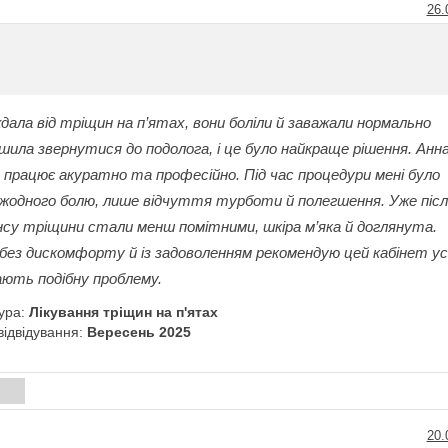
26.
ала від тріщин на п’ятах, вони боліли й заважали нормально
шила звернутися до подолога, і це було найкраще рішення. Анн
 працює акуратно та професійно. Під час процедури мені було
жодного болю, лише відчуття турботи й полегшення. Уже піс
нсу тріщини стали менш помітними, шкіра м’яка й доглянута.
без дискомфорту й із задоволенням рекомендую цей кабінет ус
мають подібну проблему.
ура:
Лікування тріщин на п'ятах
відвідування:
Вересень 2025
и
20.