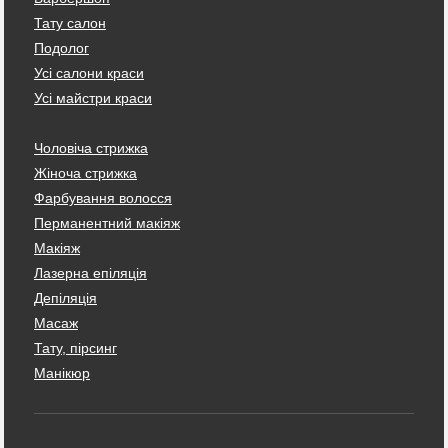
Тату салон
Подолог
Усі салони краси
Усі майстри краси
Чоловіча стрижка
Жіноча стрижка
Фарбування волосся
Перманентний макіяж
Макіяж
Лазерна епіляція
Депіляція
Масаж
Тату, пірсинг
Манікюр