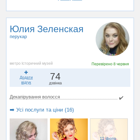
Юлия Зеленская
перукар
метро Історичний музей
Перевірено
8 червня
74
Додати
відгук
дзвінка
Декапірування волосся
✔️
➡️ Усі послуги та ціни (16)
11 фото