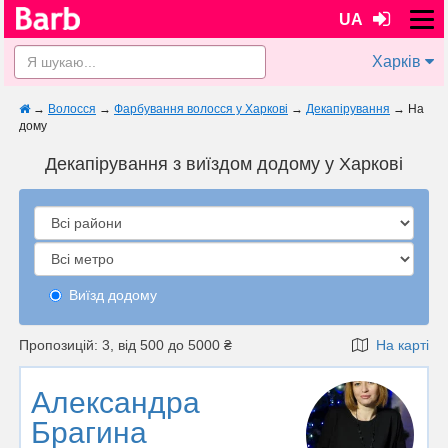
UA
Харків
→
Волосся
→
Фарбування волосся у Харкові
→
Декапірування
→
На
дому
Декапірування з виїздом додому у Харкові
Виїзд додому
Пропозицій: 3, від 500 до 5000 ₴
На карті
Александра
Брагина