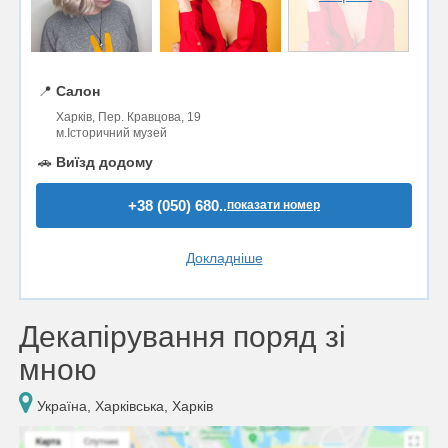
📍
Салон
Харків, Пер. Кравцова, 19
м.Історичний музей
🚗
Виїзд додому
+38 (050) 680..
показати номер
Докладніше
Декапірування поряд зі
мною
Україна, Харківська, Харків