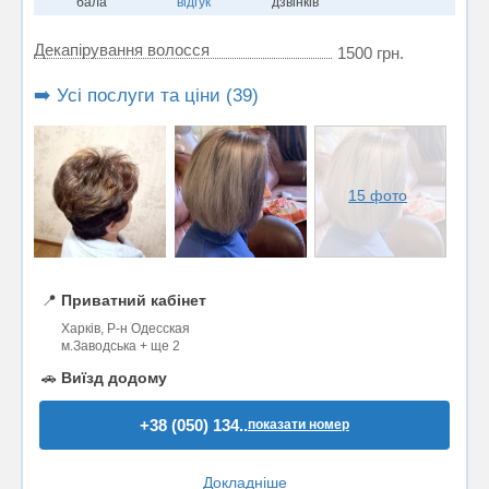
бала
відгук
дзвінків
Декапірування волосся
1500 грн.
➡️ Усі послуги та ціни (39)
15 фото
📍
Приватний кабінет
Харків, Р-н Одесская
м.Заводська + ще 2
🚗
Виїзд додому
+38 (050) 134..
показати номер
Докладніше