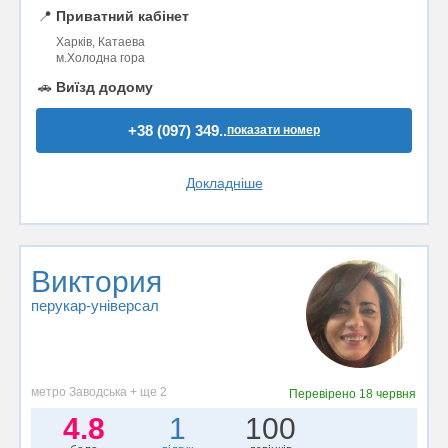
📍
Приватний кабінет
Харків, Катаева
м.Холодна гора
🚗
Виїзд додому
+38 (097) 349..
показати номер
Докладніше
Виктория
перукар-універсал
метро Заводська + ще 2
Перевірено
18 червня
4.8
1
100