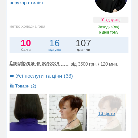
перукар-стиліст
У відпустці
метро Холодна гора
Заходив(ла)
6 днів тому
10
16
107
балів
відгуків
дзвінків
Декапірування волосся
від 3500 грн. / 120 мин.
➡️ Усі послуги та ціни (33)
🛍️ Товари (2)
13 фото