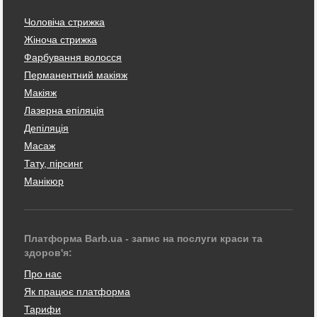
Чоловіча стрижка
Жіноча стрижка
Фарбування волосся
Перманентний макіяж
Макіяж
Лазерна епіляція
Депіляція
Масаж
Тату, пірсинг
Манікюр
Платформа Barb.ua - запис на послуги краси та
здоров'я:
Про нас
Як працює платформа
Тарифи