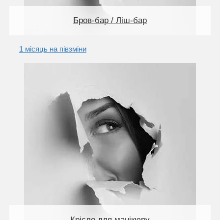
Бров-бар / Ліш-бар
1 місяць на півзміни
Крісло для манікюру