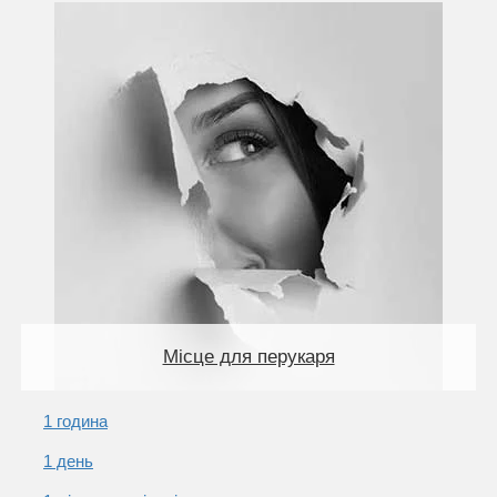
Місце для перукаря
1 година
1 день