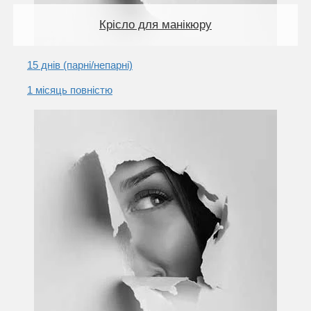
Крісло для манікюру
15 днів (парні/непарні)
1 місяць повністю