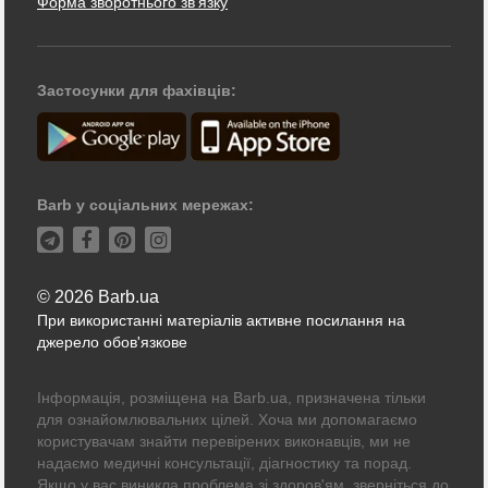
Форма зворотнього зв'язку
Застосунки для фахівців:
Barb у соціальних мережах:
© 2026 Barb.ua
При використанні матеріалів активне посилання на
джерело обов'язкове
Інформація, розміщена на Barb.ua, призначена тільки
для ознайомлювальних цілей. Хоча ми допомагаємо
користувачам знайти перевірених виконавців, ми не
надаємо медичні консультації, діагностику та порад.
Якщо у вас виникла проблема зі здоров'ям, зверніться до