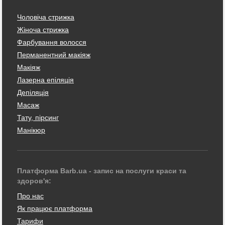
Чоловіча стрижка
Жіноча стрижка
Фарбування волосся
Перманентний макіяж
Макіяж
Лазерна епіляція
Депіляція
Масаж
Тату, пірсинг
Манікюр
Платформа Barb.ua - запис на послуги краси та
здоров'я:
Про нас
Як працює платформа
Тарифи