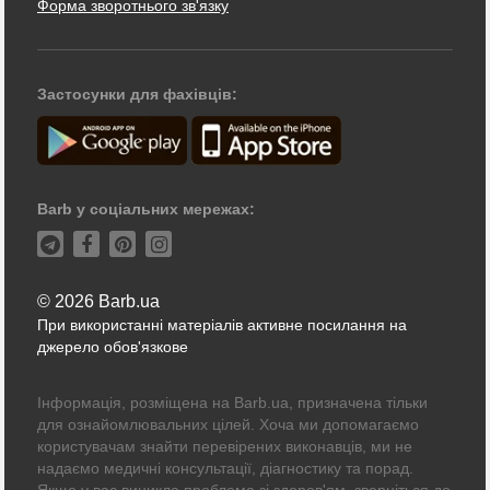
Форма зворотнього зв'язку
Застосунки для фахівців:
Barb у соціальних мережах:
© 2026 Barb.ua
При використанні матеріалів активне посилання на
джерело обов'язкове
Інформація, розміщена на Barb.ua, призначена тільки
для ознайомлювальних цілей. Хоча ми допомагаємо
користувачам знайти перевірених виконавців, ми не
надаємо медичні консультації, діагностику та порад.
Якщо у вас виникла проблема зі здоров'ям, зверніться до