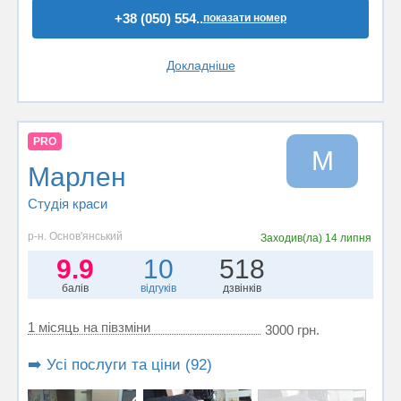
+38 (050) 554..
показати номер
Докладніше
PRO
М
Марлен
Студія краси
р-н. Основ'янський
Заходив(ла)
14 липня
9.9
10
518
балів
відгуків
дзвінків
1 місяць на півзміни
3000 грн.
➡️ Усі послуги та ціни (92)