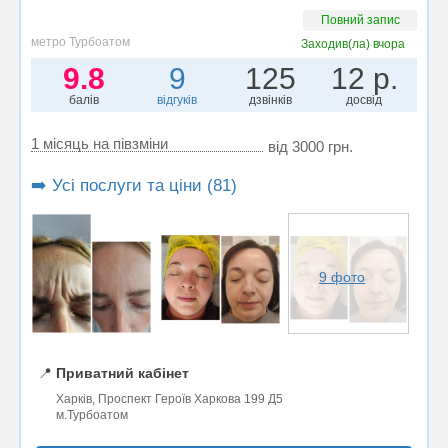
Повний запис
метро Турбоатом
Заходив(ла)
вчора
9.8
9
125
12 р.
балів
відгуків
дзвінків
досвід
1 місяць на півзміни
від 3000 грн.
➡️ Усі послуги та ціни (81)
9 фото
📍
Приватний кабінет
Харків, Проспект Героїв Харкова 199 Д5
м.Турбоатом