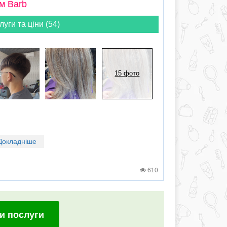
м Barb
луги та ціни (54)
15 фото
Докладніше
610
и послуги