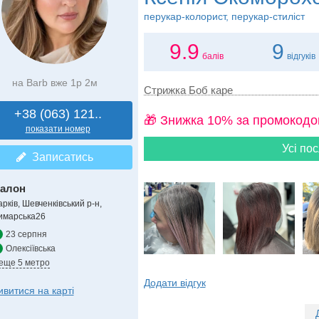
перукар-колорист, перукар-стиліст
9.9
9
балів
відгуків
на Barb вже 1р 2м
Стрижка Боб каре
+38 (063) 121..
🎁 Знижка 10% за промокодо
показати номер
Усі пос
Записатись
алон
рків, Шевченківський р-н,
имарська26
23 серпня
Олексіївська
 еще 5 метро
Додати відгук
ивитися на карті