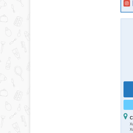
С
Ха
Х