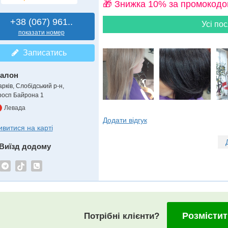
🎁 Знижка 10% за промокодо
+38 (067) 961..
Усі пос
показати номер
Записатись
алон
рків, Слобідський р-н,
росп Байрона 1
Левада
Додати відгук
ивитися на карті
Виїзд додому
Розмістит
Потрібні клієнти?