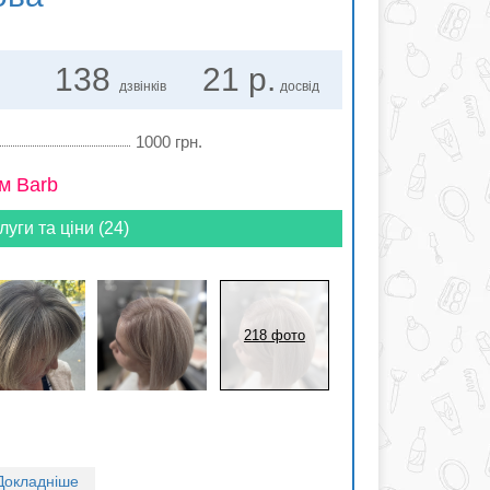
138
21 р.
дзвінків
досвід
1000 грн.
м Barb
луги та ціни (24)
218 фото
Докладніше