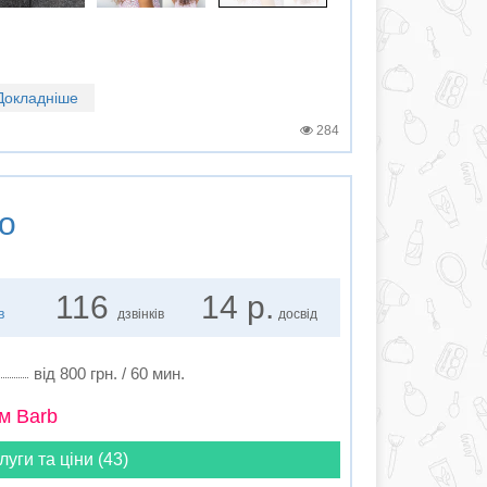
Докладніше
284
о
116
14 р.
в
дзвінків
досвід
від 800 грн. / 60 мин.
м Barb
луги та ціни (43)