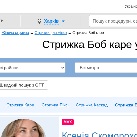
Україн
си
Харків
→
Жіноча стрижка
→
Стрижки для жінок
→
Стрижка Боб каре
Стрижка Боб каре 
видкий пошук з GPT
Стрижка Каре
Стрижка Пiксi
Стрижка Каскад
Стрижка Б
MAX
Ксенія Скоморох