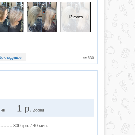
13 фото
Докладніше
630
а
1 р.
ків
досвід
300 грн. / 40 мин.