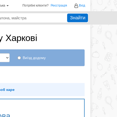
ська
Потрібні клієнти?
Реєстрація
Вхід
Знайти
у Харкові
Виїзд додому
об каре
ова