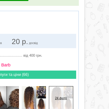
20 р.
ів
досвід
від 400 грн.
 Barb
луги та ціни (66)
24 фото