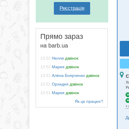
Реєстрація
Прямо зараз
на barb.ua
13:52
Нелли
дзвінок
13:52
Мария
дзвінок
13:51
Алёна Боярченко
дзвінок
С
Ха
13:51
Орхидея
дзвінок
Р
13:51
Мария
дзвінок
M
M
+
Д