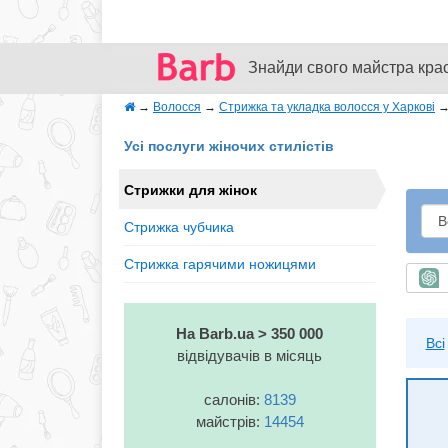
Знайди свого майстра кра
→
Волосся
→
Стрижка та укладка волосся у Харкові
Усі послуги жіночих стилістів
Стрижки для жінок
Стрижка чубчика
Стрижка гарячими ножицями
Ш
На Barb.ua > 350 000
Всі
відвідувачів в місяць
салонів:
8139
майстрів:
14454