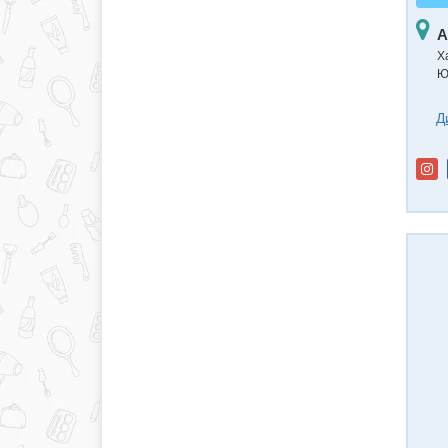
А
Х
Ю
Д