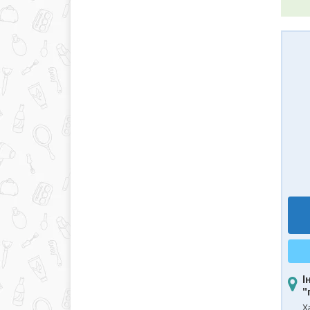
І
"
Ха