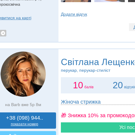
ерокосмічна
Додати відгук
ивитися на карті
Світлана Лещенк
перукар, перукар-стиліст
10
20
балів
відгукі
Жіноча стрижка
на Barb вже 5р 8м
🎁 Знижка 10% за промокодо
+38 (098) 944..
показати номер
Усі пос