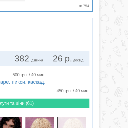
754
382
26 р.
дзвінка
досвід
500 грн. / 40 мин.
аре, пикси, каскад,
450 грн. / 40 мин.
луги та ціни (61)