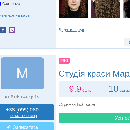
Салтівська
ивитися на карті
Додати відгук
PRO
М
Студія краси
Мар
9.9
10
балів
відгукі
на Barb вже 4р 1м
Стрижка Боб каре
+38 (095) 080..
показати номер
Усі пос
Записатись