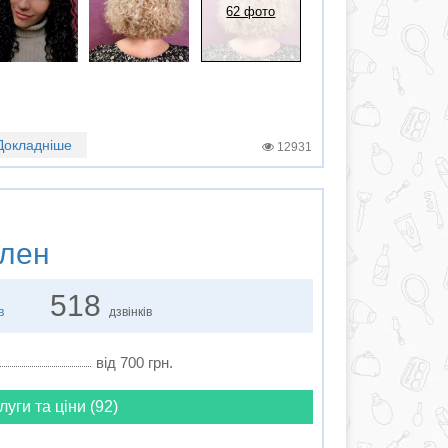
62 фото
Докладніше
12931
лен
518
в
дзвінків
від 700 грн.
луги та ціни (92)