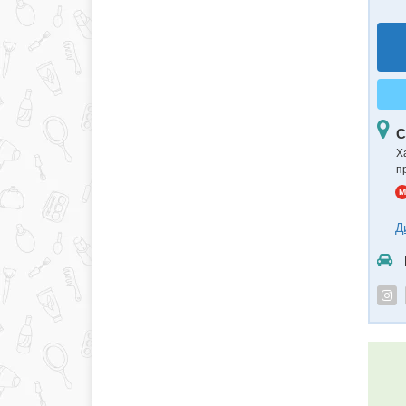
С
Ха
п
M
Д