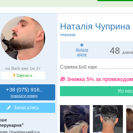
Наталія Чуприна
перукар
48
Додати
дзвінк
відгук
Стрижка Боб каре
на Barb вже 1м 2т
Світло є
🎁 Знижка 5% за промокодом
+38 (075) 916..
Усі пос
показати номер
Записатись
нше
перукарня"
рків, Основ'янський р-н,