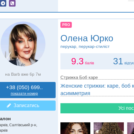
PRO
Олена Юрко
перукар, перукар-стиліст
9.3
31
балів
відгук
на Barb вже 6р 7м
Стрижка Боб каре
Женские стрижки: каре, боб к
+38 (050) 699..
асимметрия
показати номер
Записатись
Усі пос
алон
рків, Салтівський р-н,
арків