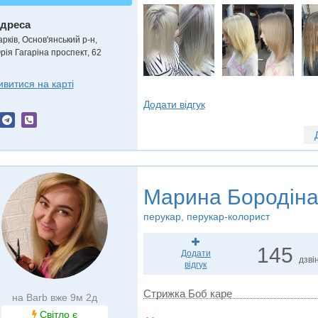
дреса
арків, Основ'янський р-н
,
рія Гагаріна проспект, 62
ивитися на карті
Додати відгук
Марина Бородін
перукар, перукар-колорист
145
Додати
дзвін
відгук
Стрижка Боб каре
на Barb вже 9м 2д
Світло є