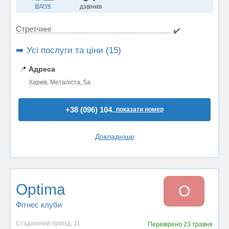
відгук
дзвінків
Стретчинг
✔️
➡️ Усі послуги та ціни (15)
📍
Адреса
Харків, Металіста, 5а
+38 (096) 104..
показати номер
Докладніше
Optima
O
Фітнес клуби
Cтадіонний проїзд, 11
Перевірено
23 травня