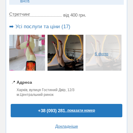
відгук
Стретчинг
від 400 грн.
➡️ Усі послуги та ціни (17)
6 фото
📍
Адреса
Харків, вулиця Гостиний Двір, 12/3
м.Центральний ринок
+38 (093) 281..
показати номер
Докладніше