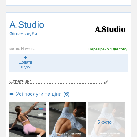
A.Studio
Фітнес клуби
метро Наукова
Перевірено
4 дні тому
Додати
відгук
Стретчинг
✔️
➡️ Усі послуги та ціни (6)
5 фото