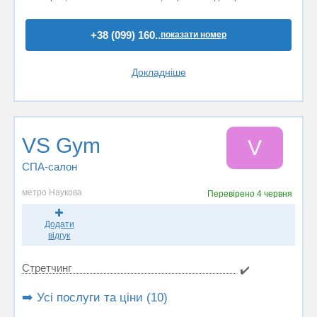
+38 (099) 160..
показати номер
Докладніше
VS Gym
V
СПА-салон
метро Наукова
Перевірено
4 червня
Додати
відгук
Стретчинг
✔️
➡️ Усі послуги та ціни (10)