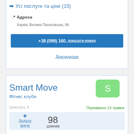
➡️ Усі послуги та ціни (15)
📍
Адреса
Харків, Велика Панасівська, 96
+38 (099) 160..
показати номер
Докладніше
Smart Move
S
Фітнес клуби
Шекспіра, 9
Перевірено
23 травня
98
Додати
відгук
дзвінків