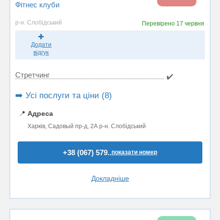
Фітнес клуби
р-н. Слобідський
Перевірено
17 червня
Додати
відгук
Стретчинг
✔️
➡️ Усі послуги та ціни (8)
📍
Адреса
Харків, Садовый пр-д, 2А р-н. Слобідський
+38 (067) 579..
показати номер
Докладніше