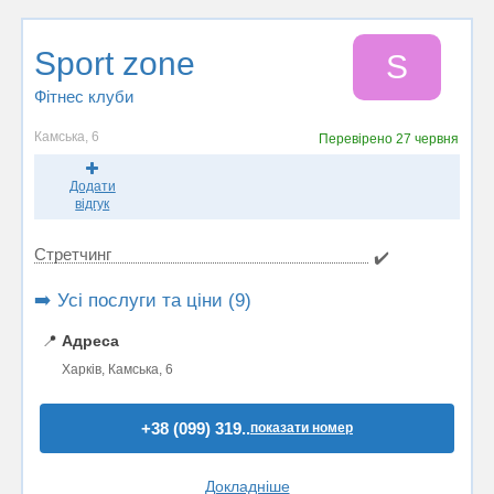
Sport zone
S
Фітнес клуби
Камська, 6
Перевірено
27 червня
Додати
відгук
Стретчинг
✔️
➡️ Усі послуги та ціни (9)
📍
Адреса
Харків, Камська, 6
+38 (099) 319..
показати номер
Докладніше