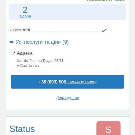
2
відгука
Стретчинг
✔️
➡️ Усі послуги та ціни (9)
📍
Адреса
Харків, Героев Труда, 25/71
м.Салтівська
+38 (093) 506..
показати номер
Докладніше
Status
S