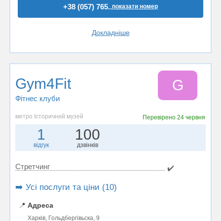
+38 (057) 765..
показати номер
Докладніше
Gym4Fit
G
Фітнес клуби
метро Історичний музей
Перевірено
24 червня
1
100
відгук
дзвінків
Стретчинг
✔️
➡️ Усі послуги та ціни (10)
📍
Адреса
Харків, Гольдбергівьска, 9