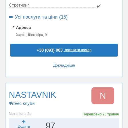
Стретчинг
✔️
➡️ Усі послуги та ціни (15)
📍
Адреса
Харків, Шекспіра, 9
+38 (093) 063..
показати номер
Докладніше
NASTAVNIK
N
Фітнес клуби
Металіста, 5а
Перевірено
23 травня
97
Додати