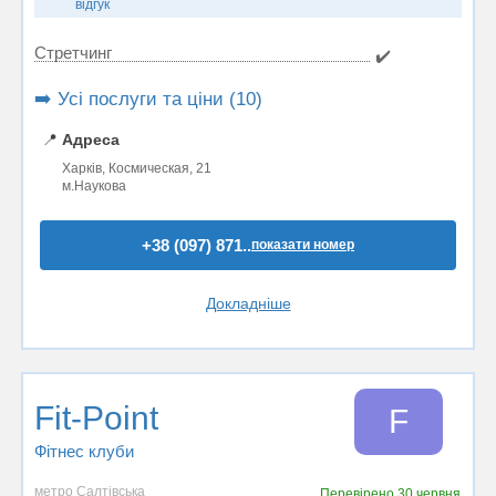
відгук
Стретчинг
✔️
➡️ Усі послуги та ціни (10)
📍
Адреса
Харків, Космическая, 21
м.Наукова
+38 (097) 871..
показати номер
Докладніше
Fit-Point
F
Фітнес клуби
метро Салтівська
Перевірено
30 червня