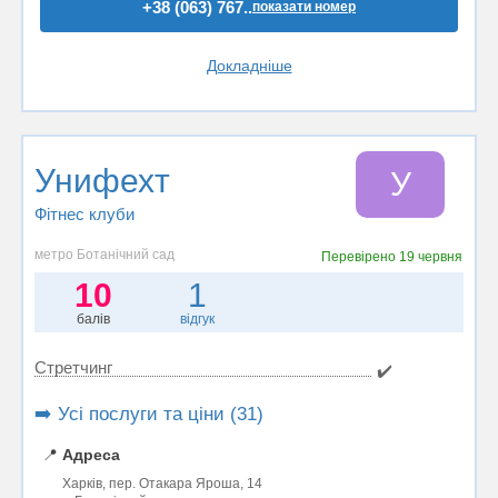
+38 (063) 767..
показати номер
Докладніше
Унифехт
У
Фітнес клуби
метро Ботанічний сад
Перевірено
19 червня
10
1
балів
відгук
Стретчинг
✔️
➡️ Усі послуги та ціни (31)
📍
Адреса
Харків, пер. Отакара Яроша, 14