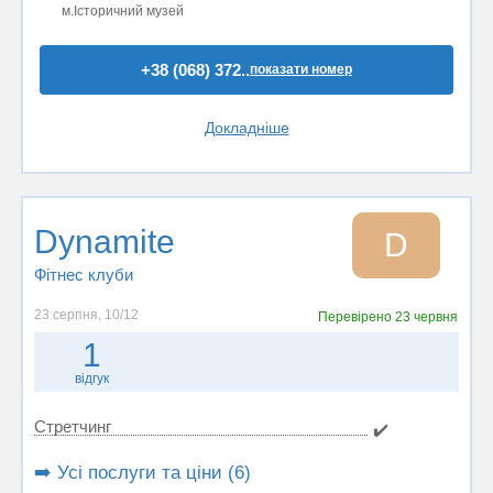
м.Історичний музей
+38 (068) 372..
показати номер
Докладніше
Dynamite
D
Фітнес клуби
23 серпня, 10/12
Перевірено
23 червня
1
відгук
Стретчинг
✔️
➡️ Усі послуги та ціни (6)