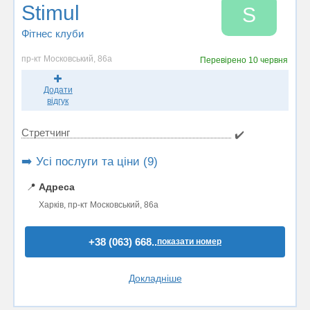
Stimul
S
Фітнес клуби
пр-кт Московський, 86а
Перевірено
10 червня
Додати
відгук
Стретчинг
✔️
➡️ Усі послуги та ціни (9)
📍
Адреса
Харків, пр-кт Московський, 86а
+38 (063) 668..
показати номер
Докладніше