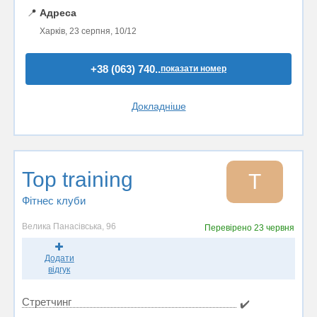
📍
Адреса
Харків, 23 серпня, 10/12
+38 (063) 740..
показати номер
Докладніше
Top training
T
Фітнес клуби
Велика Панасівська, 96
Перевірено
23 червня
Додати
відгук
Стретчинг
✔️