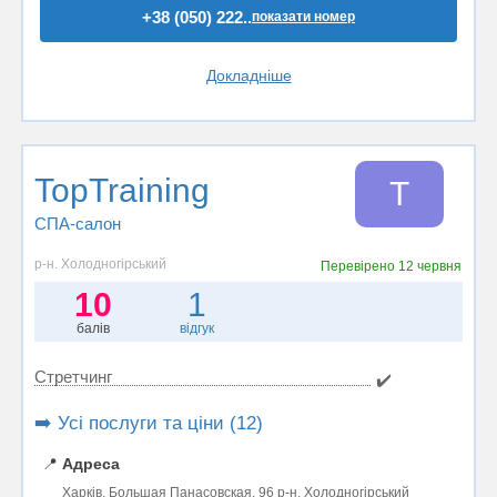
+38 (050) 222..
показати номер
Докладніше
TopTraining
T
СПА-салон
р-н. Холодногірський
Перевірено
12 червня
10
1
балів
відгук
Стретчинг
✔️
➡️ Усі послуги та ціни (12)
📍
Адреса
Харків, Большая Панасовская, 96 р-н. Холодногірський