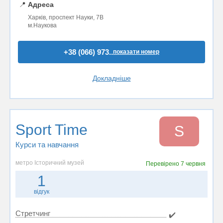
📍
Адреса
Харків, проспект Науки, 7В
м.Наукова
+38 (066) 973..
показати номер
Докладніше
Sport Time
S
Курси та навчання
метро Історичний музей
Перевірено
7 червня
1
відгук
Стретчинг
✔️