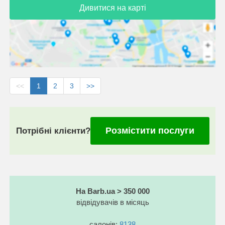
Дивитися на карті
<<
1
2
3
>>
Розмістити послуги
Потрібні клієнти?
На Barb.ua > 350 000
відвідувачів в місяць
салонів:
8138