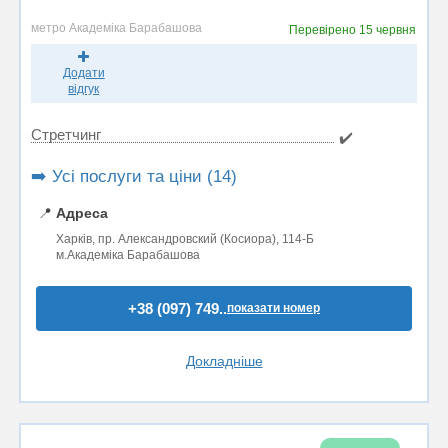
метро Академіка Барабашова
Перевірено
15 червня
Додати
відгук
Стретчинг
✔️
➡️ Усі послуги та ціни (14)
📍
Адреса
Харків, пр. Александровский (Косиора), 114-Б
м.Академіка Барабашова
+38 (097) 749..
показати номер
Докладніше