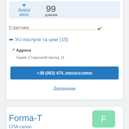
99
Додати
відгук
дзвінків
Стретчинг
✔️
➡️ Усі послуги та ціни (15)
📍
Адреса
Харків, Cтадіонний проїзд, 11
+38 (063) 474..
показати номер
Докладніше
Forma-T
F
СПА-салон