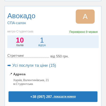
Авокадо
А
СПА-салон
метро Студентська
Перевірено
9 червня
10
1
балів
відгук
Стретчинг
від 550 грн.
➡️ Усі послуги та ціни (15)
📍
Адреса
Харків, Валентинівська, 21
м.Студентська
+38 (097) 287..
показати номер