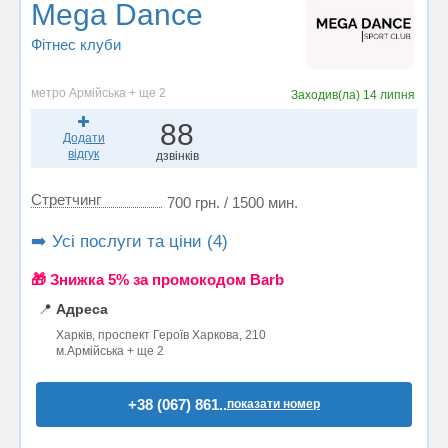
Mega Dance
Фітнес клуби
метро Армійська + ще 2
Заходив(ла)
14 липня
88
Додати
відгук
дзвінків
Стретчинг
700 грн. / 1500 мин.
➡️ Усі послуги та ціни (4)
🎁 Знижка 5% за промокодом Barb
📍
Адреса
Харків, проспект Героїв Харкова, 210
м.Армійська + ще 2
+38 (067) 861..
показати номер