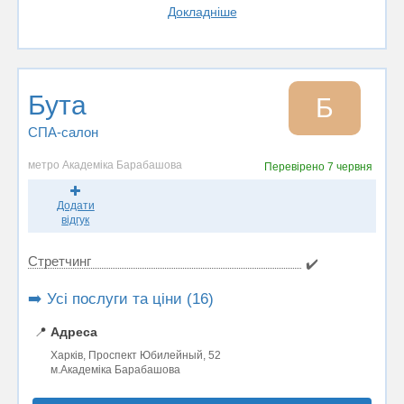
Докладніше
Бута
Б
СПА-салон
метро Академіка Барабашова
Перевірено
7 червня
Додати
відгук
Стретчинг
✔️
➡️ Усі послуги та ціни (16)
📍
Адреса
Харків, Проспект Юбилейный, 52
м.Академіка Барабашова