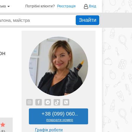
ська
Потрібні клієнти?
Реєстрація
Вхід
Знайти
рн
+38 (099) 060..
показати номер
Графік роботи
 5)