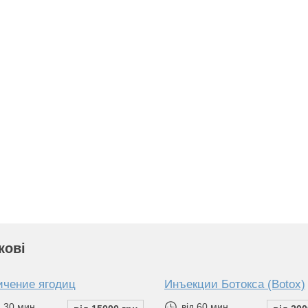
кові
ичение ягодиц
Инъекции Ботокса (Botox)
 30 мин.
від 60 мин.