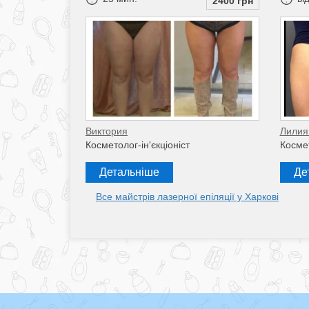
2400 грн
Виктория
Лилия
Косметолог-ін'єкціоніст
Косме
Детальніше
Де
Все майстрів лазерної епіляції у Харкові