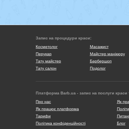
Запис на процедури краси:
Косметолог
Масажист
Перукар
Майстер манікюру
Тату майстер
Барбершоп
Тату салон
Подолог
Платформа Barb.ua - запис на послуги краси 
Про нас
Як пр
Як працює платформа
Політи
Тарифи
Питанн
Політика конфіденційності
Блог