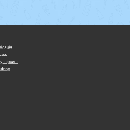
іляція
саж
у, пірсинг
нікюр