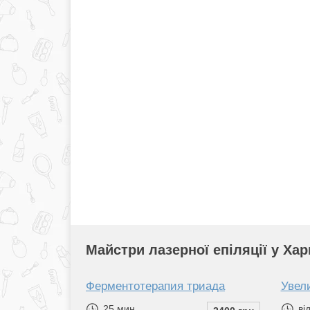
Майстри лазерної епіляції у Хар
Ферментотерапия триада
Увел
25 мин.
від