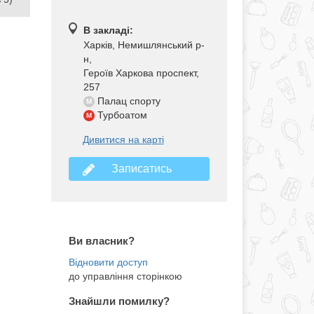
В закладі:
Харків, Немишлянський р-
н
,
Героїв Харкова проспект,
257
Палац спорту
M
Турбоатом
M
Дивитися на карті
Записатись
Ви власник?
до управління сторінкою
Знайшли помилку?