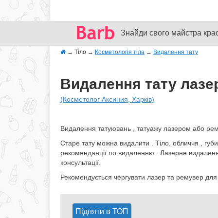
Знайди свого майстра кра
→
Тіло
→
Косметологія тіла
→
Видалення тату
Видалення тату лазер
(Косметолог Аксиния, Харків)
Видалення татуювань , татуажу лазером або ре
Старе тату можна видалити . Тіло, обличчя , губ
рекоменданції по видаленню . Лазерне видалення
консультації.
Рекомендується чергувати лазер та ремувер для
Підняти в ТОП