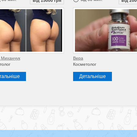
від 15000 грн
від 200
 Миханчук
Вера
толог
Косметолог
тальніше
Детальніше