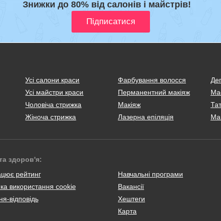
Знижки до 80% від салонів і майстрів!
Усі салони краси
Фарбування волосся
Деп
Усі майстри краси
Перманентний макіяж
Ма
Чоловіча стрижка
Макіяж
Тат
Жіноча стрижка
Лазерна епіляція
Ма
та здоров'я:
ацює рейтинг
Навчальні програми
ка використання cookie
Вакансії
я-відповідь
Хештеги
Карта