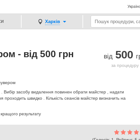
Україн
си
Харків
500
ом - від 500 грн
від
г
за процедуру
мувером
и . Вибір засобу видалення повинен обрати майстер , надати
 проходить швидко . Кількість сеансів майстер визначить на
 кращого результату
(Голосів: 1. Рейтинг: 5 з