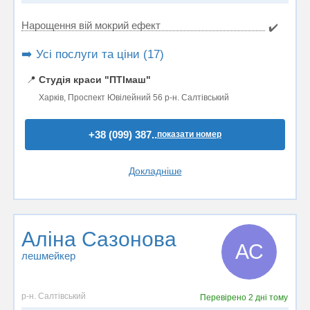
Нарощення вій мокрий ефект
✔️
➡️ Усі послуги та ціни (17)
📍
Студія краси "ПТІмаш"
Харків, Проспект Ювілейний 56 р-н. Салтівський
+38 (099) 387..
показати номер
Докладніше
Аліна Сазонова
АС
лешмейкер
р-н. Салтівський
Перевірено
2 дні тому