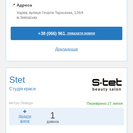
📍
Адреса
Харків, вулиця Георгія Тарасенка, 126/4
м.Заводська
+38 (066) 961..
показати номер
Докладніше
Stet
Студія краси
метро Левада
Перевірено
27 липня
1
Додати
відгук
дзвінок