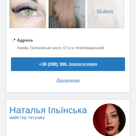
54 фото
📍
Адреса
Харків, Григорівське шосе, 67 р-н. Новобаварський
+38 (098) 386..
показати номер
Докладніше
Наталья Ільїнська
майстер татуажу