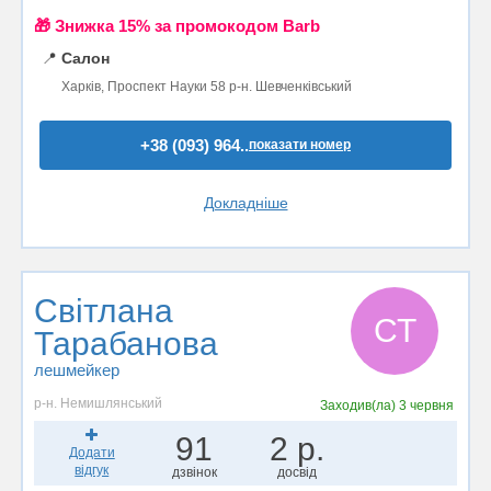
🎁 Знижка 15% за промокодом Barb
📍
Салон
Харків, Проспект Науки 58 р-н. Шевченківський
+38 (093) 964..
показати номер
Докладніше
Світлана
СТ
Тарабанова
лешмейкер
р-н. Немишлянський
Заходив(ла)
3 червня
91
2 р.
Додати
відгук
дзвінок
досвід