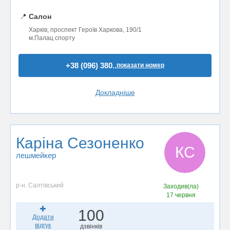
📍
Салон
Харків, проспект Героїв Харкова, 190/1
м.Палац спорту
+38 (096) 380..
показати номер
Докладніше
Каріна Сезоненко
КС
лешмейкер
р-н. Салтівський
Заходив(ла)
17 червня
100
Додати
відгук
дзвінків