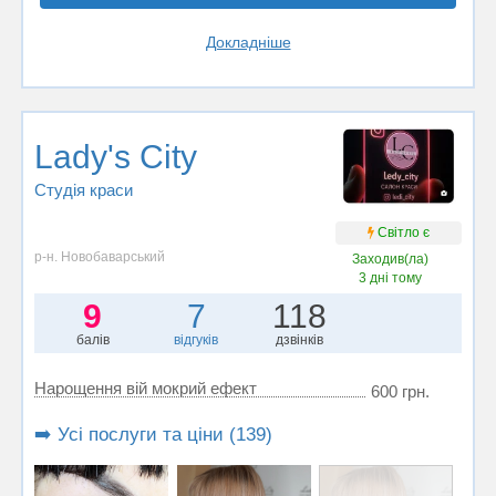
Докладніше
Lady's City
Студія краси
Світло є
р-н. Новобаварський
Заходив(ла)
3 дні тому
9
7
118
балів
відгуків
дзвінків
Нарощення вій мокрий ефект
600 грн.
➡️ Усі послуги та ціни (139)