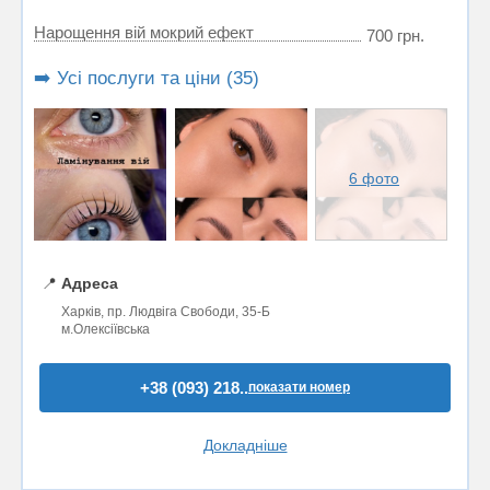
Нарощення вій мокрий ефект
700 грн.
➡️ Усі послуги та ціни (35)
6 фото
📍
Адреса
Харків, пр. Людвіга Свободи, 35-Б
м.Олексіївська
+38 (093) 218..
показати номер
Докладніше