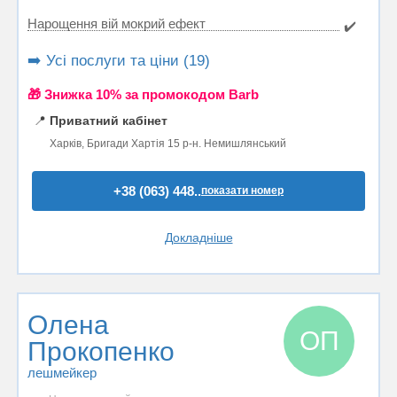
Нарощення вій мокрий ефект
✔️
➡️ Усі послуги та ціни (19)
🎁 Знижка 10% за промокодом Barb
📍
Приватний кабінет
Харків, Бригади Хартія 15 р-н. Немишлянський
+38 (063) 448..
показати номер
Докладніше
Олена
ОП
Прокопенко
лешмейкер