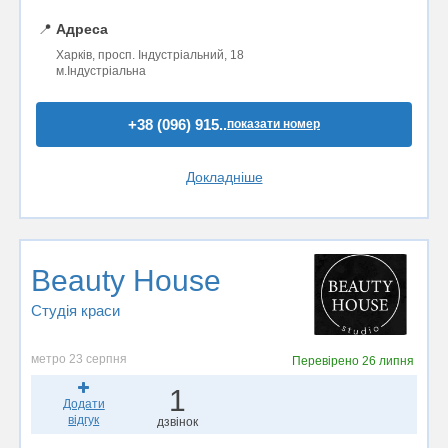
📍
Адреса
Харків, просп. Iндустрiальний, 18
м.Індустріальна
+38 (096) 915..
показати номер
Докладніше
Beauty House
Студія краси
метро 23 серпня
Перевірено
26 липня
1
Додати
відгук
дзвінок