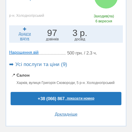
р-н. Холодногірський
Заходив(ла)
6 вересня
97
3 р.
Додати
відгук
дзвінків
досвід
Нарощення вій
500 грн. / 2.3 ч.
➡️ Усі послуги та ціни (9)
📍
Салон
Харків, вулиця Григорія Сковороди, 5 р-н. Холодногірський
+38 (066) 867..
показати номер
Докладніше