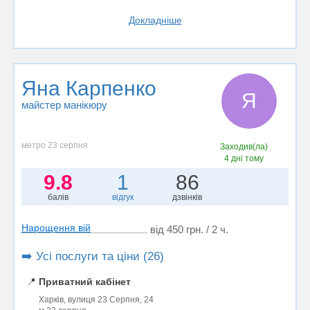
Докладніше
Яна Карпенко
Я
майстер манікюру
метро 23 серпня
Заходив(ла)
4 дні тому
9.8
1
86
балів
відгук
дзвінків
Нарощення вій
від 450 грн. / 2 ч.
➡️ Усі послуги та ціни (26)
📍
Приватний кабінет
Харків, вулиця 23 Серпня, 24