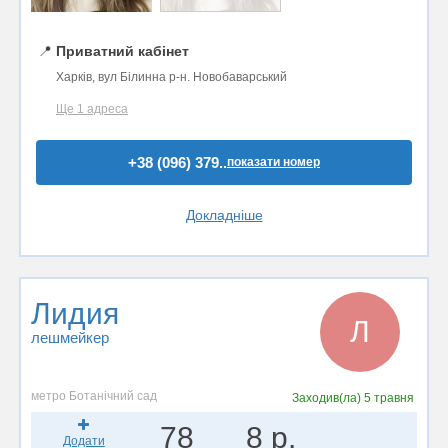
📍
Приватний кабінет
Харків, вул Білинна р-н. Новобаварський
Ще 1 адреса
+38 (096) 379..
показати номер
Докладніше
Лидия
Л
лешмейкер
метро Ботанічний сад
Заходив(ла)
5 травня
78
8 р.
Додати