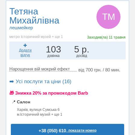
Тетяна
ТМ
Михайлiвна
лешмейкер
метро Історичний музей + ще 1
Заходив(ла)
11 травня
103
5 р.
Додати
відгук
дзвінка
досвід
Нарощення вій мокрий ефект
від 700 грн. / 80 мин.
➡️ Усі послуги та ціни (16)
🎁 Знижка 20% за промокодом Barb
📍
Салон
Харків, вулиця Сумська 6
м.Історичний музей + ще 1
+38 (050) 610..
показати номер