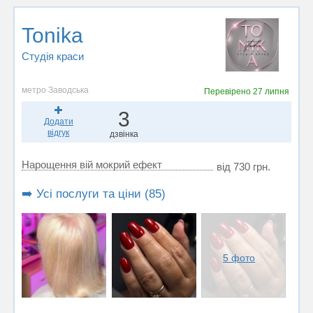
Tonika
Студія краси
метро Заводська
Перевірено
27 липня
3
Додати
відгук
дзвінка
Нарощення вій мокрий ефект
від 730 грн.
➡️ Усі послуги та ціни (85)
5 фото