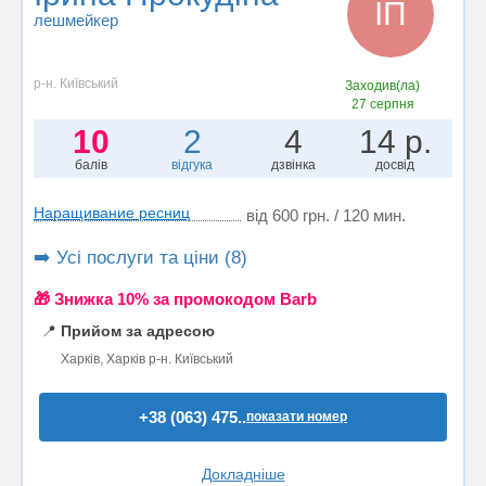
ІП
лешмейкер
р-н. Київський
Заходив(ла)
27 серпня
10
2
4
14 р.
балів
відгука
дзвінка
досвід
Наращивание ресниц
від 600 грн. / 120 мин.
➡️ Усі послуги та ціни (8)
🎁 Знижка 10% за промокодом Barb
📍
Прийом за адресою
Харків, Харків р-н. Київський
+38 (063) 475..
показати номер
Докладніше