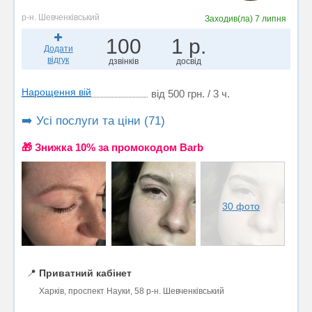
р-н. Шевченківський
Заходив(ла)
7 липня
100
1 р.
Додати
відгук
дзвінків
досвід
Нарощення вій
від 500 грн. / 3 ч.
➡️ Усі послуги та ціни (71)
🎁 Знижка 10% за промокодом Barb
30 фото
📍
Приватний кабінет
Харків, проспект Науки, 58 р-н. Шевченківський