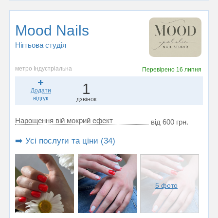
Mood Nails
Нігтьова студія
метро Індустріальна
Перевірено
16 липня
1
Додати
відгук
дзвінок
Нарощення вій мокрий ефект
від 600 грн.
➡️ Усі послуги та ціни (34)
5 фото