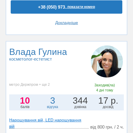
+38 (050) 973..
показати номер
Докладніше
Влада Гулина
косметолог-естетист
метро Держпром + ще 2
Заходив(ла)
4 дні тому
10
3
344
17 р.
балів
відгука
дзвінка
досвід
Нарощування вій, LED нарощування
вій
від 800 грн. / 2 ч.