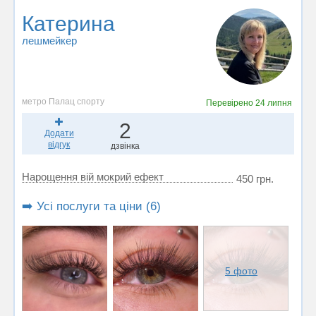
Катерина
лешмейкер
метро Палац спорту
Перевірено
24 липня
2
Додати
відгук
дзвінка
Нарощення вій мокрий ефект
450 грн.
➡️ Усі послуги та ціни (6)
5 фото