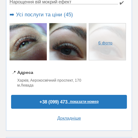
Нарощення вій мокрий ефект
✔️
➡️ Усі послуги та ціни (45)
6 фото
📍
Адреса
Харків, Аерокосмічний проспект, 170
м.Левада
+38 (099) 473..
показати номер
Докладніше