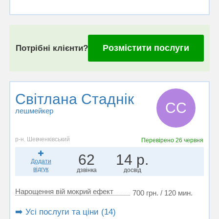
Розмістити послуги
Потрібні клієнти?
Світлана Стаднік
СС
лешмейкер
р-н. Шевченківський
Перевірено
26 червня
62
14 р.
Додати
відгук
дзвінка
досвід
Нарощення вій мокрий ефект
700 грн. / 120 мин.
➡️ Усі послуги та ціни (14)