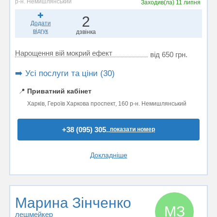
р-н. Немишлянський
Заходив(ла)
11 липня
2
Додати
відгук
дзвінка
Нарощення вій мокрий ефект
від 650 грн.
➡️ Усі послуги та ціни (30)
📍
Приватний кабінет
Харків, Героїв Харкова проспект, 160 р-н. Немишлянський
+38 (095) 305..
показати номер
Докладніше
Марина Зінченко
МЗ
лешмейкер