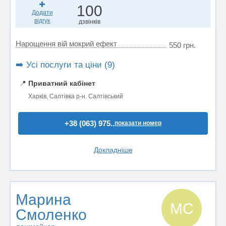
100
Додати
відгук
дзвінків
Нарощення вій мокрий ефект
550 грн.
➡️ Усі послуги та ціни (9)
📍
Приватний кабінет
Харків, Салтівка р-н. Салтівський
+38 (063) 975..
показати номер
Докладніше
Марина
МС
Смоленко