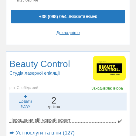
м.23 серпня
+38 (098) 054..
показати номер
Докладніше
Beauty Control
Студія лазерної епіляції
р-н. Слобідський
Заходив(ла)
вчора
2
Додати
відгук
дзвінка
Нарощення вій мокрий ефект
✔️
➡️ Усі послуги та ціни (127)