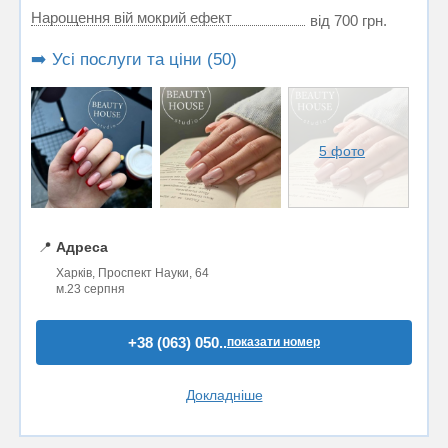
Нарощення вій мокрий ефект
від 700 грн.
➡️ Усі послуги та ціни (50)
5 фото
📍
Адреса
Харків, Проспект Науки, 64
м.23 серпня
+38 (063) 050..
показати номер
Докладніше