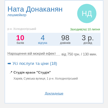
Ната Донаканян
НД
лешмейкер
р-н. Холодногірський
Заходив(ла)
10 липня
10
4
98
3 р.
балів
відгука
дзвінків
досвід
Нарощення вій мокрий ефект
від 750 грн. / 130 мин.
➡️ Усі послуги та ціни (18)
📍
Студія краси "Студія"
Харків, Сумська вулиця, 1 р-н. Холодногірський
Докладніше