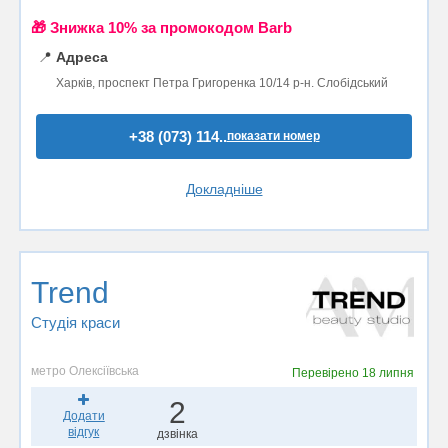
🎁 Знижка 10% за промокодом Barb
📍
Адреса
Харків, проспект Петра Григоренка 10/14 р-н. Слобідський
+38 (073) 114..
показати номер
Докладніше
Trend
Студія краси
метро Олексіївська
Перевірено
18 липня
2
Додати
відгук
дзвінка