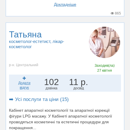
Докладніше
865
Татьяна
косметолог-естетист
, лікар-
косметолог
р-н. Центральний
Заходив(ла)
27 квітня
102
11 р.
Додати
відгук
дзвінка
досвід
➡️ Усі послуги та ціни (15)
Кабінет апаратної косметології та апаратної корекції
фігури LPG масажу. У Кабінеті апаратної косметології
проводяться косметичні та естетичні процедури для
покращення...