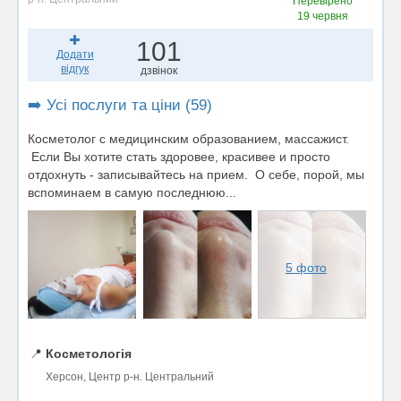
Перевірено
19 червня
101
Додати
відгук
дзвінок
➡️ Усі послуги та ціни (59)
Косметолог с медицинским образованием, массажист.
Если Вы хотите стать здоровее, красивее и просто
отдохнуть - записывайтесь на прием. О себе, порой, мы
вспоминаем в самую последнюю...
5 фото
📍
Косметологія
Херсон, Центр р-н. Центральний