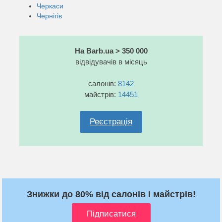
Черкаси
Чернігів
На Barb.ua > 350 000
відвідувачів в місяць
салонів:
8142
майстрів:
14451
Реєстрація
Знижки до 80% від салонів і майстрів!