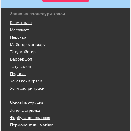
Запис на процедури краси:
Косметолог
Масажист
Перукар
Майстер манікюру
Тату майстер
Барбершоп
Тату салон
Подолог
Усі салони краси
Усі майстри краси
Чоловіча стрижка
Жіноча стрижка
Фарбування волосся
Перманентний макіяж