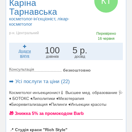
КТ
Каріна
Тарнавська
косметолог-ін'єкціоніст
, лікар-
косметолог
р-н. Центральний
Перевірено
16 червня
100
5 р.
Додати
відгук
дзвінків
досвід
Консультація
безкоштовно
➡️ Усі послуги та ціни (22)
Косметолог-инъекционист💉 Высшее мед. образование 🩺
♦️ БОТОКС ♦️Липолитики ♦️Мезотерапия
♦️Биоревитализация ♦️Пилинги ♦️Инъекции красоты
🎁 Знижка 5% за промокодом Barb
📍
Студія краси "Rich Style"