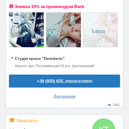
🎁 Знижка 10% за промокодом Barb
6 фото
📍
Студія краси "Desiderio"
Херсон, вул. Потьомкінська 50 р-н. Центральний
+38 (050) 625..
показати номер
Докладніше
7481
🎓
Медосвіта