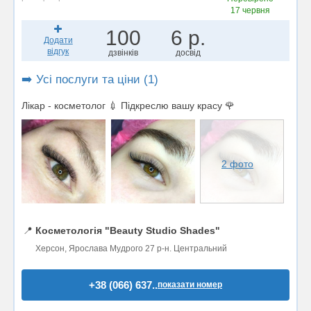
17 червня
100
6 р.
Додати
відгук
дзвінків
досвід
➡️ Усі послуги та ціни (1)
Лікар - косметолог 💉 Підкреслю вашу красу 🌹
2 фото
📍
Косметологія "Beauty Studio Shades"
Херсон, Ярослава Мудрого 27 р-н. Центральний
+38 (066) 637..
показати номер