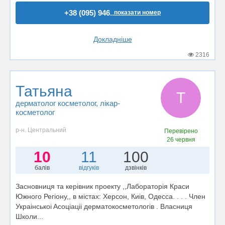
+38 (095) 946..
показати номер
Докладніше
2316
Татьяна
Т
дерматолог косметолог
, лікар-
косметолог
р-н. Центральний
Перевірено
26 червня
10
11
100
балів
відгуків
дзвінків
Засновниця та керiвник проекту ,,Лабораторiя Краси
Южного Регiону,, в мiстах: Херсон, Киiв, Одесса. . . . Член
Украiнськоi Aсоцiацii дерматокосметологiв . Власниця
Школи...