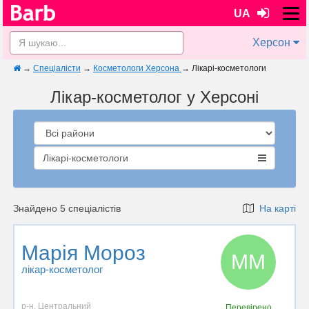
UA
Херсон
→
Спеціалісти
→
Косметологи Херсона
→
Лікарі-косметологи
Лікар-косметолог у Херсонi
Лікарі-косметологи
Знайдено 5 спеціалістів
На карті
Марія Мороз
ММ
лікар-косметолог
р-н. Центральний
Перевірено