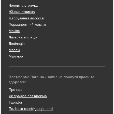
Чоловіча стрижка
Жіноча стрижка
Фарбування волосся
Перманентний макіяж
Макіяж
Лазерна епіляція
Депіляція
Масаж
Манікюр
Платформа Barb.ua - запис на послуги краси та
здоров'я:
Про нас
Як працює платформа
Тарифи
Політика конфіденційності