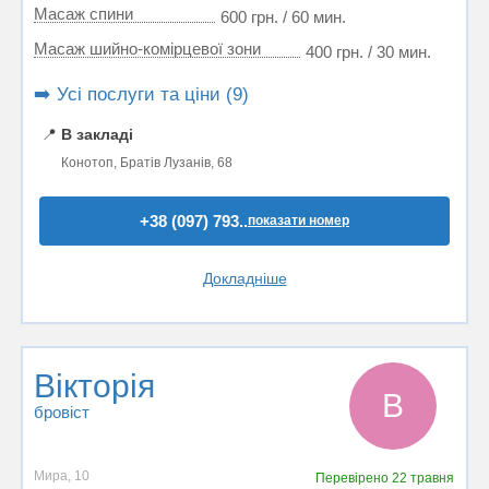
Масаж спини
600 грн. / 60 мин.
Масаж шийно-комірцевої зони
400 грн. / 30 мин.
➡️ Усі послуги та ціни (9)
📍
В закладі
Конотоп, Братів Лузанів, 68
+38 (097) 793..
показати номер
Докладніше
Вікторія
В
бровіст
Мира, 10
Перевірено
22 травня