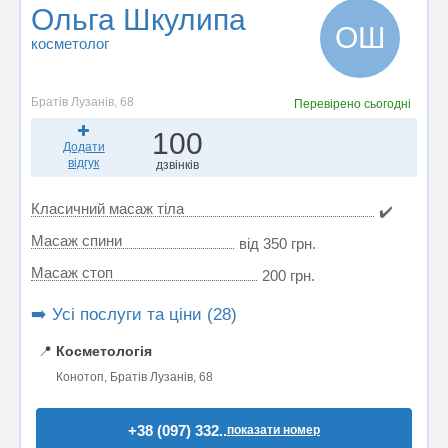
Ольга Шкулипа
ОШ
косметолог
Братів Лузанів, 68
Перевірено
сьогодні
100
Додати
відгук
дзвінків
Класичний масаж тіла
✔️
Масаж спини
від 350 грн.
Масаж стоп
200 грн.
➡️ Усі послуги та ціни (28)
📍
Косметологія
Конотоп, Братів Лузанів, 68
+38 (097) 332..
показати номер