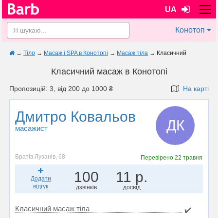
UA
Конотоп
→
Тіло
→
Масаж і SPA в Конотопі
→
Масаж тіла
→
Класичний
Класичний масаж в Конотопі
Пропозицій: 3, від 200 до 1000 ₴
На карті
Дмитро Ковальов
ДК
масажист
Братів Лузанів, 68
Перевірено
22 травня
100
11 р.
Додати
відгук
дзвінків
досвід
Класичний масаж тіла
✔️