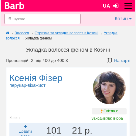
UA
Козин
→
Волосся
→
Стрижка та укладка волосся в Козині
→
Укладка
волосся
→
Укладка феном
Укладка волосся феном в Козині
Пропозицій: 2, від 400 до 400 ₴
На карті
Ксенія Фізер
перукар-візажист
Світло є
Козин
Заходив(ла)
вчора
101
21 р.
Додати