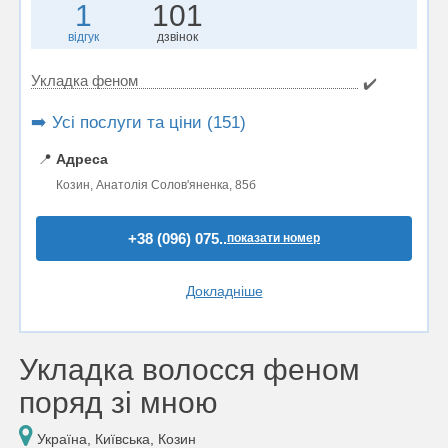
1
101
відгук
дзвінок
Укладка феном
✔️
➡️ Усі послуги та ціни (151)
📍
Адреса
Козин, Анатолія Солов'яненка, 85б
+38 (096) 075..
показати номер
Докладніше
Укладка волосся феном
поряд зі мною
Україна, Київська, Козин