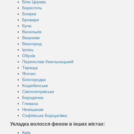
Біла Церква
Бориспіль
Боярка
Бровари
Буча
Василькíв
Вишневе
Вишгород
Ірпінь
Обухів
Переяслав-Хмельницький
Тараща
Яготин
Білогородка
Коцюбинське
Святопетрівське
Бородянка
Глеваха
Немішаєве
Софіївська Борщагівка
Укладка волосся феном в інших містах:
Київ