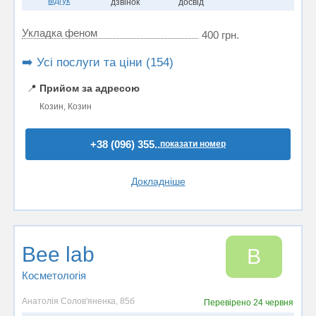
відгук
дзвінок
досвід
Укладка феном
400 грн.
➡️ Усі послуги та ціни (154)
📍
Прийом за адресою
Козин, Козин
+38 (096) 355..
показати номер
Докладніше
Bee lab
B
Косметологія
Анатолія Солов'яненка, 85б
Перевірено
24 червня