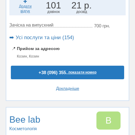
101
21 р.
Додати
відгук
дзвінок
досвід
Зачіска на випускний
700 грн.
➡️ Усі послуги та ціни (154)
📍
Прийом за адресою
Козин, Козин
+38 (096) 355..
показати номер
Докладніше
Bee lab
B
Косметологія