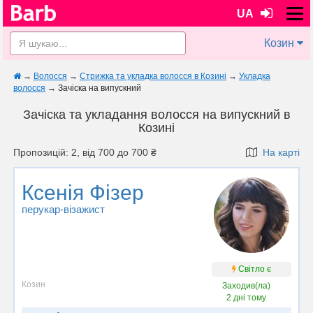
UA
Козин
→
Волосся
→
Стрижка та укладка волосся в Козині
→
Укладка
волосся
→
Зачіска на випускний
Зачіска та укладання волосся на випускний в
Козині
Пропозицій: 2, від 700 до 700 ₴
На карті
Ксенія Фізер
перукар-візажист
Світло є
Козин
Заходив(ла)
2 дні тому