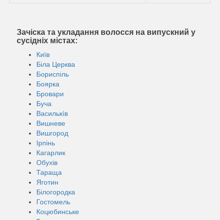
Зачіска та укладання волосся на випускний у
сусідніх містах:
Київ
Біла Церква
Бориспіль
Боярка
Бровари
Буча
Василькíв
Вишневе
Вишгород
Ірпінь
Кагарлик
Обухів
Тараща
Яготин
Білогородка
Гостомель
Коцюбинське