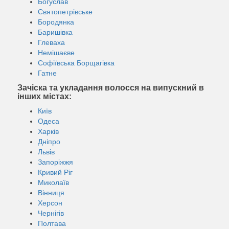
Богуслав
Святопетрівське
Бородянка
Баришівка
Глеваха
Немішаєве
Софіївська Борщагівка
Гатне
Зачіска та укладання волосся на випускний в
інших містах:
Київ
Одеса
Харків
Дніпро
Львів
Запоріжжя
Кривий Ріг
Миколаїв
Вінниця
Херсон
Чернігів
Полтава