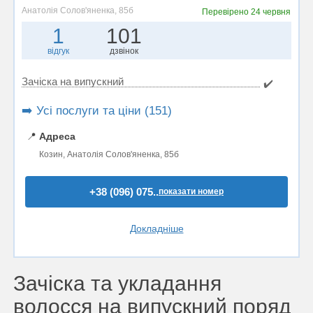
Анатолія Солов'яненка, 85б
Перевірено
24 червня
1
101
відгук
дзвінок
Зачіска на випускний
✔️
➡️ Усі послуги та ціни (151)
📍
Адреса
Козин, Анатолія Солов'яненка, 85б
+38 (096) 075..
показати номер
Докладніше
Зачіска та укладання
волосся на випускний поряд