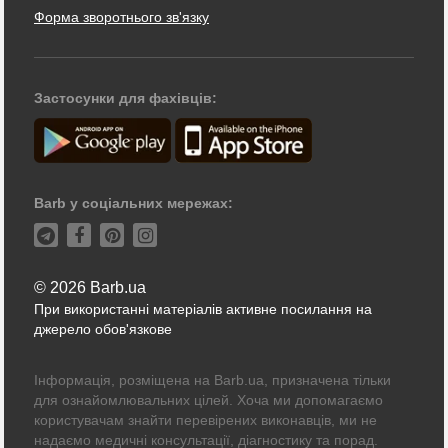
Форма зворотнього зв'язку
Застосунки для фахівців:
Barb у соціальних мережах:
© 2026 Barb.ua
При використанні матеріалів активне посилання на
джерело обов'язкове
Інформація, розміщена на Barb.ua, призначена тільки
для ознайомлювальних цілей. Хоча ми допомагаємо
користувачам знайти перевірених виконавців, ми не
надаємо медичні консультації, діагностику та порад.