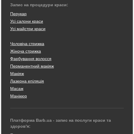
Запис на процедури краси:
Перукар
Усі салони краси
Усі майстри краси
Чоловіча стрижка
Жіноча стрижка
Фарбування волосся
Перманентний макіяж
Макіяж
Лазерна епіляція
Масаж
Манікюр
Платформа Barb.ua - запис на послуги краси та
здоров'я: