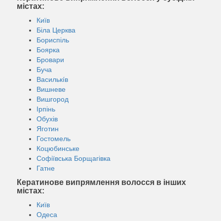
містах:
Київ
Біла Церква
Бориспіль
Боярка
Бровари
Буча
Василькíв
Вишневе
Вишгород
Ірпінь
Обухів
Яготин
Гостомель
Коцюбинське
Софіївська Борщагівка
Гатне
Кератинове випрямлення волосся в інших
містах:
Київ
Одеса