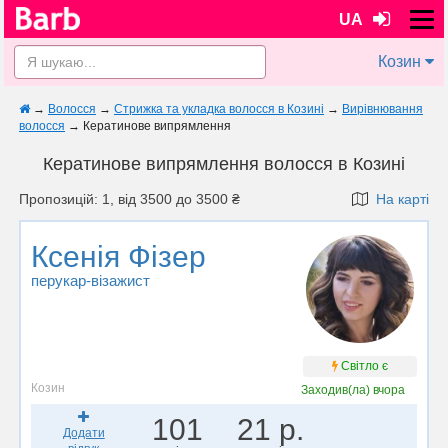
UA
Козин
→
Волосся
→
Стрижка та укладка волосся в Козині
→
Вирівнювання
волосся
→
Кератинове випрямлення
Кератинове випрямлення волосся в Козині
Пропозицій: 1, від 3500 до 3500 ₴
На карті
Ксенія Фізер
перукар-візажист
Світло є
Козин
Заходив(ла)
вчора
101
21 р.
Додати