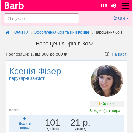
UA
Козин
→
Обличчя
→
Оформлення брів та вій в Козині
→
Нарощення брів
Нарощення брів в Козині
Пропозицій: 1, від 800 до 800 ₴
На карті
Ксенія Фізер
перукар-візажист
Світло є
Козин
Заходив(ла)
вчора
101
21 р.
Додати
відгук
дзвінок
досвід