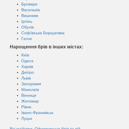
Бровари
Василькíв
Вишневе
Ірпінь
Обухів
Софіївська Борщагівка
Гатне
Нарощення брів в інших містах:
Київ
Одеса
Харків
Дніпро
Львів
Запоріжжя
Миколаїв
Вінниця
Житомир
Рівне
Івано-Франківськ
Луцьк
Всі майстри: Оформлення брів та вій