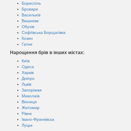
Бориспіль
Бровари
Василькíв
Вишневе
Обухів
Софіївська Борщагівка
Козин
Гатне
Нарощення брів в інших містах:
Київ
Одеса
Харків
Дніпро
Львів
Запоріжжя
Миколаїв
Вінниця
Житомир
Рівне
Івано-Франківськ
Луцьк