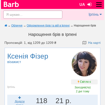
UA
Ірпінь
→
Обличчя
→
Оформлення брів та вій в Ірпені
→
Нарощення брів
Нарощення брів в Ірпені
Пропозицій: 1, від 1209 до 1209 ₴
На карті
Ксенія Фізер
візажист
Світло є
Ірпінь
Заходив(ла)
2 дні тому
118
21 р.
Додати