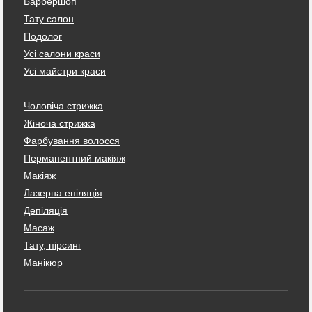
Барбершоп
Тату салон
Подолог
Усі салони краси
Усі майстри краси
Чоловіча стрижка
Жіноча стрижка
Фарбування волосся
Перманентний макіяж
Макіяж
Лазерна епіляція
Депіляція
Масаж
Тату, пірсинг
Манікюр