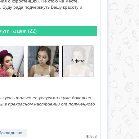
ия о коростенцях). Не стою на месте,
 Буду рада подчеркнуть Вашу красоту и
луги та ціни (22)
6 фото
зуюсь только ее услугами и уже довольно
лы в прекрасном настроении от полученного
Докладніше
868