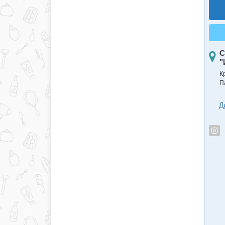
С
"
К
П
Д