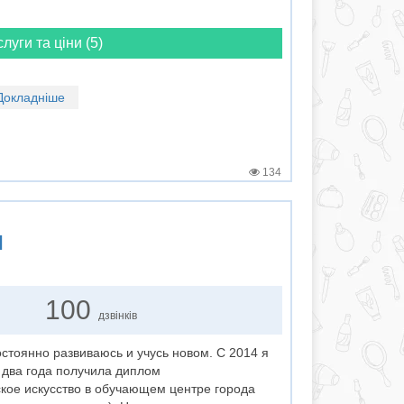
слуги та ціни (5)
Докладніше
134
я
100
дзвінків
стоянно развиваюсь и учусь новом. С 2014 я
з два года получила диплом
кое искусство в обучающем центре города