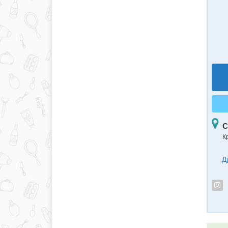
С
К
Д