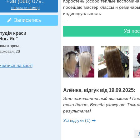
+38 (066) 079..
Коростень (особо тёплые воспоминан
посещаю мастер классы и семинары.
показати номер
индивидуальность.
...
Записатись
Усі пос
тудія краси
Инь-Ян"
раматорськ,
арковая, 20
ивитися на карті
Алёнка, відгук від 19.09.2025:
Это замечательный визажист! Поль
таки давно. Всегда ухожу от Тами
результата!
Усі відгуки (1) ➡️