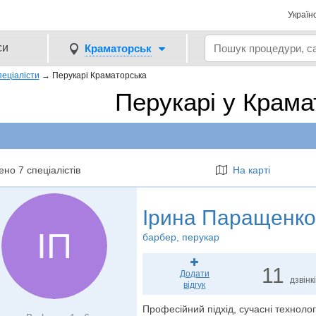
Україн
си
Краматорськ
еціалісти
→
Перукарі Краматорська
Перукарі у Крама
но 7 спеціалістів
На карті
Ірина Паращенко
ІП
барбер
, перукар
11
Додати
дзвінк
відгук
Професійний підхід, сучасні технології