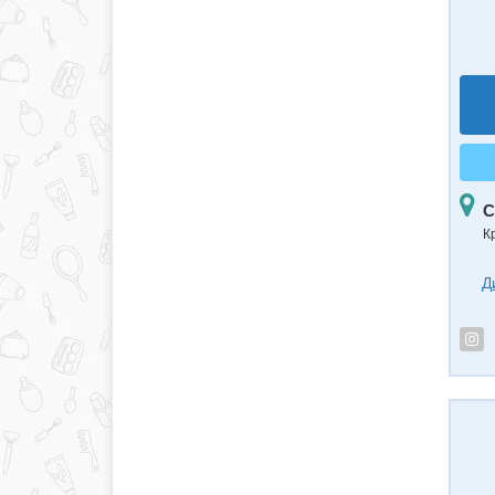
С
К
Д