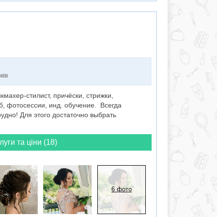
ків
кмахер-стилист, причёски, стрижки,
, фотосессии, инд. обучение. Всегда
рудно! Для этого достаточно выбрать
луги та ціни (18)
6 фото