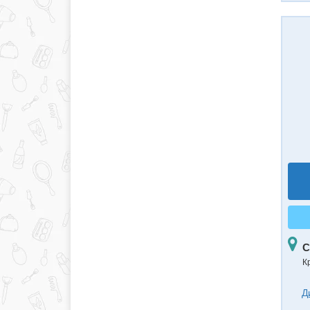
С
К
Д