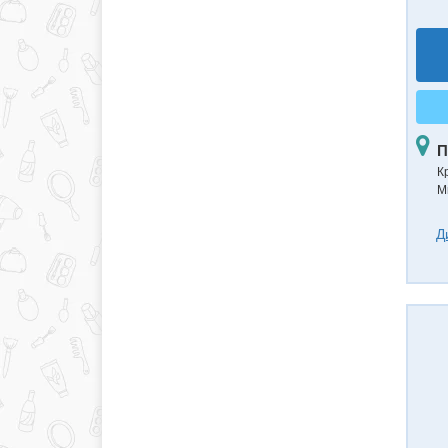
П
К
М
Д