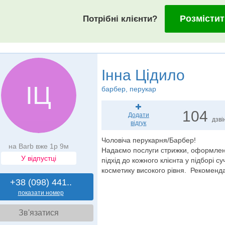
Розмістит
Потрібні клієнти?
Інна Цідило
ІЦ
барбер
, перукар
104
Додати
дзві
відгук
Чоловіча перукарня/Барбер!
на Barb вже 1р 9м
Надаємо послуги стрижки, оформлен
У відпустці
підхід до кожного клієнта у підборі 
косметику високого рівня. Рекоменд
+38 (098) 441..
показати номер
Зв'язатися