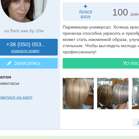
100
Додати
дзвін
відгук
Парикмахер-универсал. Хочешь крас
на Barb вже 6р 10м
прическа способна украсить и преоб
может стать изюминкой образа, улуч
+38 (050) 053..
стильным. Чтобы выглядеть молодо и
показати номер
профессионалу!
Записатись
Усі пос
алон
раматорськ
ивитися на карті