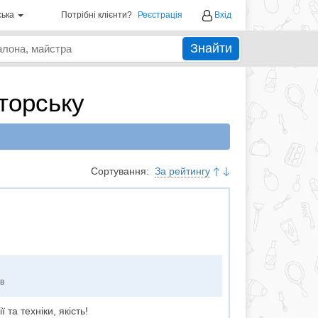
ська
Потрібні клієнти?
Реєстрація
Вхід
Знайти
торську
Сортування:
За рейтингу
ів
 та техніки, якість!