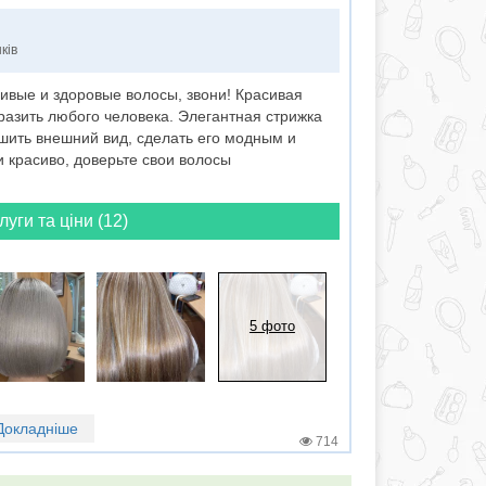
ків
ивые и здоровые волосы, звони! Красивая
разить любого человека. Элегантная стрижка
шить внешний вид, сделать его модным и
 красиво, доверьте свои волосы
луги та ціни (12)
5 фото
Докладніше
714