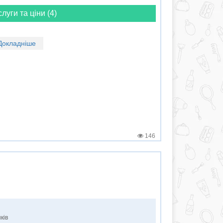
слуги та ціни (4)
Докладніше
146
ків