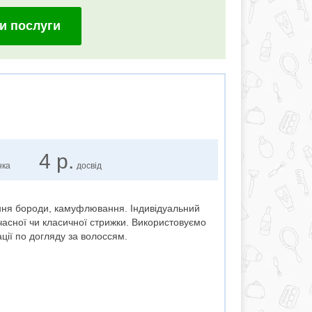
и послуги
4 р.
нка
досвід
ня бороди, камуфлювання. Індивідуальний
сучасної чи класичної стрижки. Використовуємо
ації по догляду за волоссям.