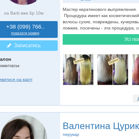
Мастер кератинового выпрямления. 
на Barb вже 6р 10м
Процедура имеет как косметический
волосы сухие, повреждены, кучеряв
+38 (099) 766..
ломкие, посечены - эта процедура, с
показати номер
Усі по
Записатись
алон
раматорськ
ивитися на карті
Валентина Цури
перукар