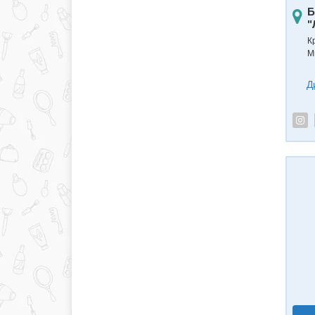
Б
"
К
М
Д