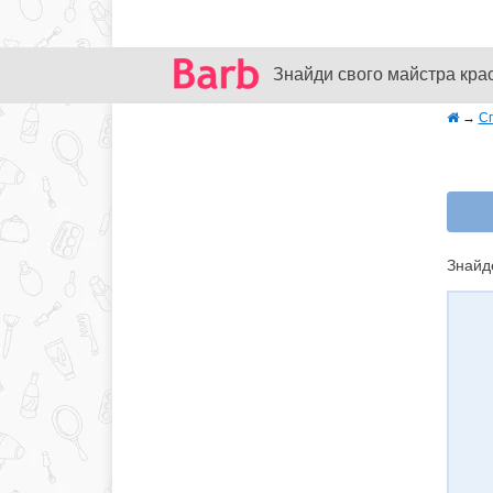
Знайди свого майстра кра
→
Сп
Знайде