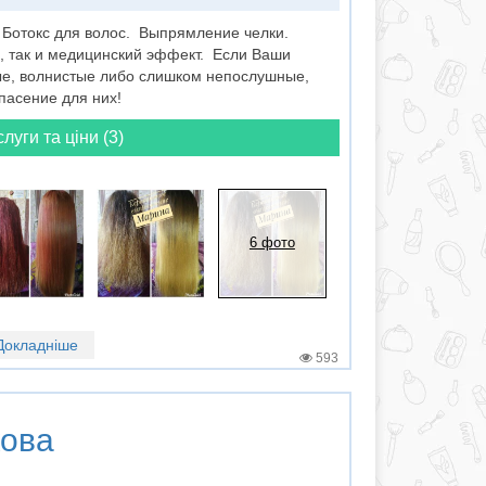
Ботокс для волос. Выпрямление челки.
, так и медицинский эффект. Если Ваши
ые, волнистые либо слишком непослушные,
пасение для них!
слуги та ціни (3)
6 фото
Докладніше
593
кова