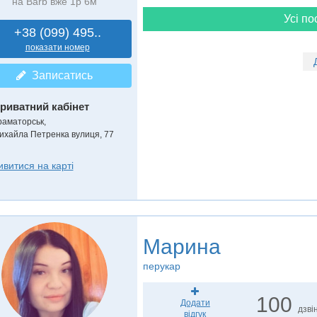
на Barb вже 1р 6м
Усі по
+38 (099) 495..
показати номер
Записатись
риватний кабінет
раматорськ,
ихайла Петренка вулиця, 77
ивитися на карті
Марина
перукар
100
Додати
дзвін
відгук