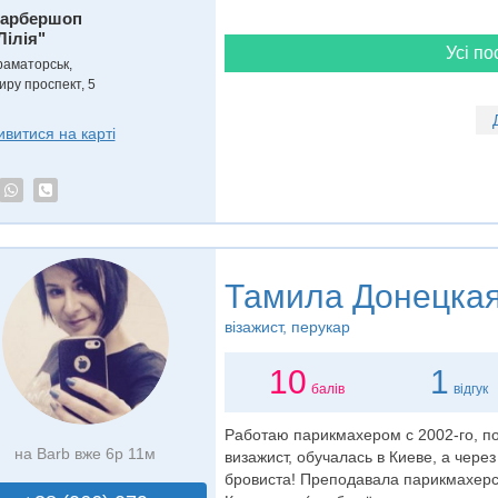
арбершоп
Лілія"
Усі по
раматорськ,
иру проспект, 5
ивитися на карті
Тамила Донецка
візажист
, перукар
10
1
балів
відгук
Работаю парикмахером с 2002-го, по
на Barb вже 6р 11м
визажист, обучалась в Киеве, а чере
бровиста! Преподавала парикмахерс