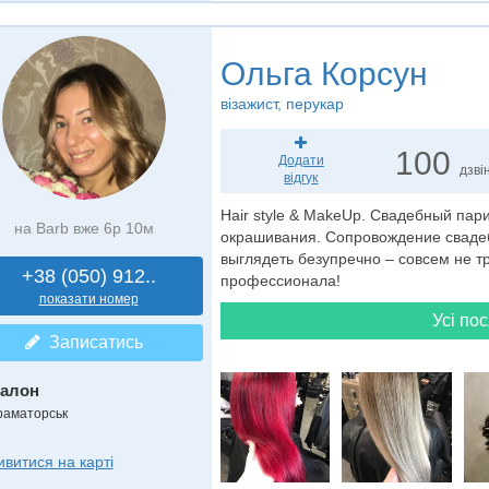
Ольга Корсун
візажист
, перукар
100
Додати
дзвін
відгук
Hair style & MakeUp. Свадебный пари
на Barb вже 6р 10м
окрашивания. Сопровождение свадеб
выглядеть безупречно – совсем не т
+38 (050) 912..
профессионала!
показати номер
Усі пос
Записатись
алон
раматорськ
ивитися на карті