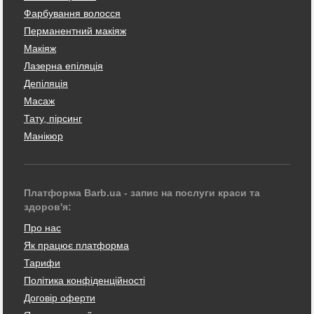
Фарбування волосся
Перманентний макіяж
Макіяж
Лазерна епіляція
Депіляція
Масаж
Тату, пірсинг
Манікюр
Платформа Barb.ua - запис на послуги краси та
здоров'я:
Про нас
Як працює платформа
Тарифи
Політика конфіденційності
Договір оферти