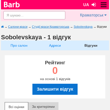
UA
Краматорськ
→
Салони краси
→
Студії краси Краматорська
→
Sobolevskaya
→
Відгуки
Sobolevskaya - 1 відгук
Про салон
Адреси
Відгуки
Рейтинг
0
на основі 1 відгуків
Залишити відгук
За критеріями
Всі оцінки