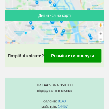
Дивитися на карті
Розмістити послуги
Потрібні клієнти?
На Barb.ua > 350 000
відвідувачів в місяць
салонів:
8140
майстрів:
14457