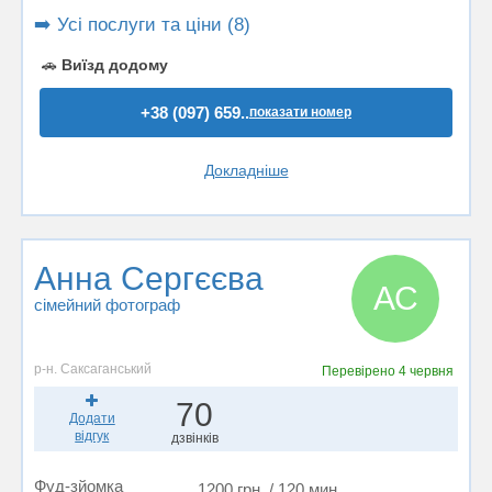
➡️ Усі послуги та ціни (8)
🚗
Виїзд додому
+38 (097) 659..
показати номер
Докладніше
Анна Сергєєва
АС
сімейний фотограф
р-н. Саксаганський
Перевірено
4 червня
70
Додати
відгук
дзвінків
Фуд-зйомка
1200 грн. / 120 мин.