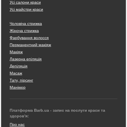
Усі салони краси
Усі майстри краси
Чоловіча стрижка
Жіноча стрижка
Фарбування волосся
Перманентний макіяж
Макіяж
Лазерна епіляція
Депіляція
Масаж
Тату, пірсинг
Манікюр
Платформа Barb.ua - запис на послуги краси та
здоров'я:
Про нас