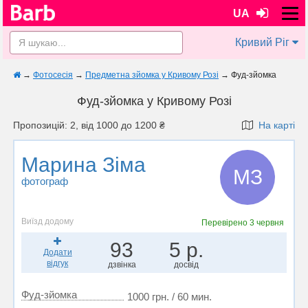
UA
Кривий Ріг
→
Фотосесія
→
Предметна зйомка у Кривому Розі
→
Фуд-зйомка
Фуд-зйомка у Кривому Розі
Пропозицій: 2, від 1000 до 1200 ₴
На карті
Марина Зіма
МЗ
фотограф
Виїзд додому
Перевірено
3 червня
93
5 р.
Додати
відгук
дзвінка
досвід
Фуд-зйомка
1000 грн. / 60 мин.