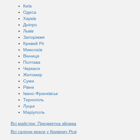
Київ
Одеса
Харків
Дніпро
Львів
Запоріжжя
Кривий Ріг
Миколаїв
Вінниця
Полтава
Черкаси
Житомир
Суми
Рівне
Івано-Франківськ
Тернопіль
Луцьк
Маріуполь
Всі майстри: Предметна зйомка
Всі салони краси у Кривому Розі