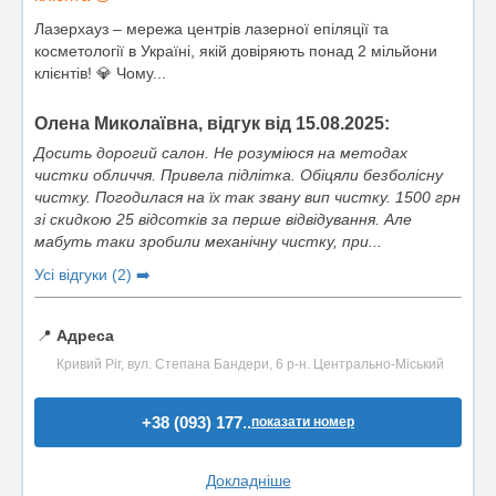
Лазерхауз – мережа центрів лазерної епіляції та
косметології в Україні, якій довіряють понад 2 мільйони
клієнтів! 💎 Чому...
Олена Миколаївна, відгук від 15.08.2025:
Досить дорогий салон. Не розуміюся на методах
чистки обличчя. Привела підлітка. Обіцяли безболісну
чистку. Погодилася на їх так звану вип чистку. 1500 грн
зі скидкою 25 відсотків за перше відвідування. Але
мабуть таки зробили механічну чистку, при...
Усі відгуки (2) ➡️
📍
Адреса
Кривий Ріг, вул. Степана Бандери, 6 р-н. Центрально-Міський
+38 (093) 177..
показати номер
Докладніше