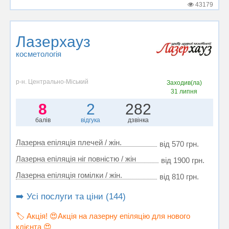
43179
Лазерхауз
косметологія
р-н. Центрально-Міський
Заходив(ла)
31 липня
8
2
282
балів
відгука
дзвінка
Лазерна епіляція плечей / жін.
від 570 грн.
Лазерна епіляція ніг повністю / жін
від 1900 грн.
Лазерна епіляція гомілки / жін.
від 810 грн.
➡️ Усі послуги та ціни (144)
🏷️ Акція! 😍Акція на лазерну епіляцію для нового
клієнта 😍