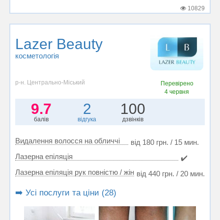
10829
Lazer Beauty
косметологія
р-н. Центрально-Міський
Перевірено
4 червня
9.7
2
100
балів
відгука
дзвінків
Видалення волосся на обличчі
від 180 грн. / 15 мин.
Лазерна епіляція
✔️
Лазерна епіляція рук повністю / жін
від 440 грн. / 20 мин.
➡️ Усі послуги та ціни (28)