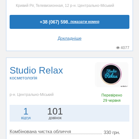
Кривий Ріг, Телевизионная, 12 р-н. Центрально-Міський
+38 (067) 598..
показати номер
Докладніше
4077
Studio Relax
косметологія
р-н. Центрально-Міський
Перевірено
29 червня
1
101
відгук
дзвінок
Комбінована чистка обличчя
330 грн.