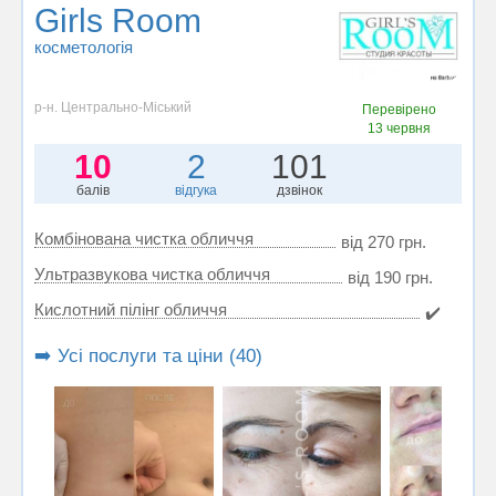
Girls Room
косметологія
р-н. Центрально-Міський
Перевірено
13 червня
10
2
101
балів
відгука
дзвінок
Комбінована чистка обличчя
від 270 грн.
Ультразвукова чистка обличчя
від 190 грн.
Кислотний пілінг обличчя
✔️
➡️ Усі послуги та ціни (40)