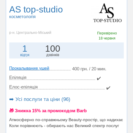
AS top-studio
косметологія
р-н. Центрально-Міський
Перевірено
18 червня
1
100
відгук
дзвінків
Прокалывание ушей
400 грн. / 20 мин.
Епіляція
✔️
Елос-епіляція
✔️
➡️ Усі послуги та ціни (96)
🎁 Знижка 15% за промокодом Barb
Атмосферно по-справжньому Beauty-простір, що надихає
Коли порівнюють - обирають нас Великий спектр послуг