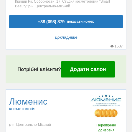
Кривий Ріг, Соборности, 17. Студия косметологии "Smart
Beauty" р-н. Центрально-Міський
+38 (098) 879..
показати номер
Докладніше
1537
Додати салон
Потрібні клієнти?
Люменис
косметологія
р-н. Центрально-Міський
Перевірено
22 червня