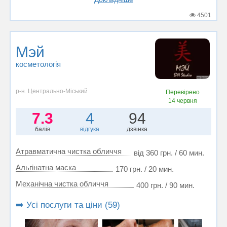
4501
Мэй
косметологія
р-н. Центрально-Міський
Перевірено
14 червня
7.3
4
94
балів
відгука
дзвінка
Атравматична чистка обличчя
від 360 грн. / 60 мин.
Альгінатна маска
170 грн. / 20 мин.
Механічна чистка обличчя
400 грн. / 90 мин.
➡️ Усі послуги та ціни (59)