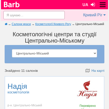
UA
Кривий Ріг
→
Салони краси
→
Косметології Кривого Рогу
→
Центрально-Міський
Косметологічні центри та студії
Центрально-Міському
Знайдено 11 салонів
На карті
Надія
косметологія
р-н. Центрально-Міський
Перевірено