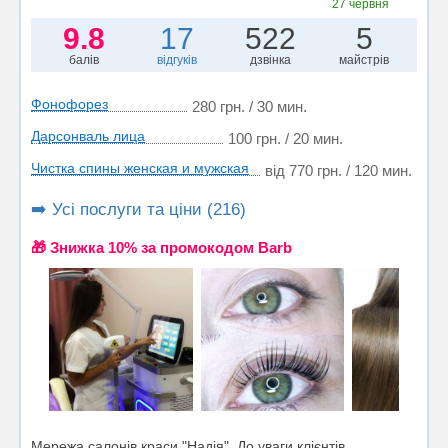
27 червня
9.8
17
522
5
балів
відгуків
дзвінка
майстрів
Фонофорез
280 грн. / 30 мин.
Дарсонваль лица
100 грн. / 20 мин.
Чистка спины женская и мужская
від 770 грн. / 120 мин.
➡️ Усі послуги та ціни (216)
🎁 Знижка 10% за промокодом Barb
Мережа салонів краси "Надія". До уваги клієнтів