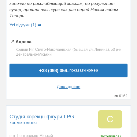
конечно не расслабляющий массаж, но результат
супер, прошла весь курс как раз перед Новым годом.
Теперь...
Усі відгуки (1) ➡️
📍
Адреса
Кривий Ріг, Свято-Николаевская (бывшая ул. Ленина), 53 р-н.
Центрально-Міський
+38 (098) 056..
показати номер
Докладніше
6162
Студія корекції фігури LPG
С
косметологія
р-н. Центрально-Міський
Заходив(ла)