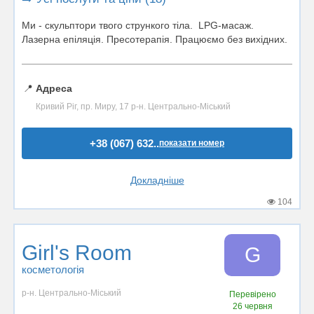
Ми - скульптори твого стрункого тіла. LPG-масаж.
Лазерна епіляція. Пресотерапія. Працюємо без вихідних.
📍
Адреса
Кривий Ріг, пр. Миру, 17 р-н. Центрально-Міський
+38 (067) 632..
показати номер
Докладніше
104
Girl's Room
G
косметологія
р-н. Центрально-Міський
Перевірено
26 червня