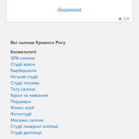
Докладніше
120
Всі салони Кривого Рогу
Косметології
SPA-салони
Студії краси
Барбершопи
Нігтьові студії
Студії татуажу
Тату салони
Курси та навчання
Перукарні
Фітнес клуб
Фотостудії
Масажні салони
Студії лазерної епіляції
Студії депіляції