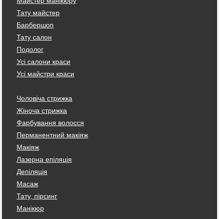
Майстер манікюру
Тату майстер
Барбершоп
Тату салон
Подолог
Усі салони краси
Усі майстри краси
Чоловіча стрижка
Жіноча стрижка
Фарбування волосся
Перманентний макіяж
Макіяж
Лазерна епіляція
Депіляція
Масаж
Тату, пірсинг
Манікюр