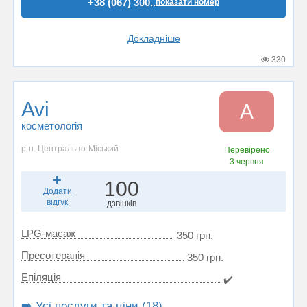
+38 (067) 300..
показати номер
Докладніше
330
Avi
A
косметологія
р-н. Центрально-Міський
Перевірено
3 червня
100
Додати
відгук
дзвінків
LPG-масаж
350 грн.
Пресотерапія
350 грн.
Епіляція
✔️
➡️ Усі послуги та ціни (18)