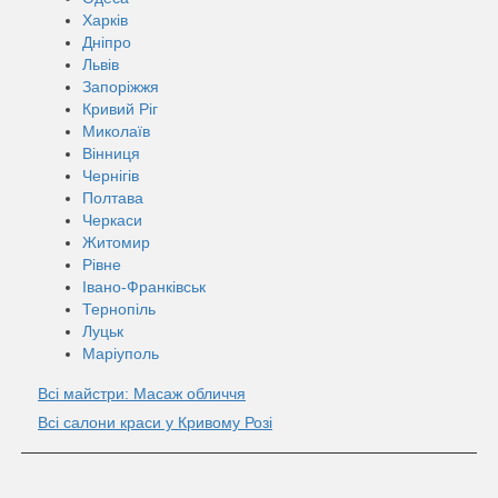
Харків
Дніпро
Львів
Запоріжжя
Кривий Ріг
Миколаїв
Вінниця
Чернігів
Полтава
Черкаси
Житомир
Рівне
Івано-Франківськ
Тернопіль
Луцьк
Маріуполь
Всі майстри: Масаж обличчя
Всі салони краси у Кривому Розі