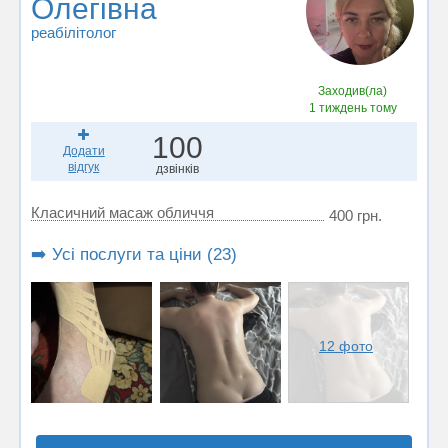
Олегівна
реабілітолог
Заходив(ла)
1 тиждень тому
100
Додати
відгук
дзвінків
Класичний масаж обличчя
400 грн.
➡️ Усі послуги та ціни (23)
12 фото