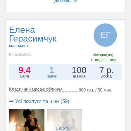
Докладніше
Елена
ЕГ
Герасимчук
масажист
Виїзд додому
Заходив(ла)
1 тиждень тому
9.4
1
100
7 р.
балів
відгук
дзвінків
досвід
Класичний масаж обличчя
800 грн. / 50 мин.
➡️ Усі послуги та ціни (59)
1 фото