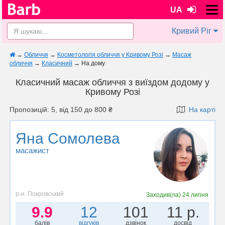
UA
Кривий Ріг
→
Обличчя
→
Косметологія обличчя у Кривому Розі
→
Масаж
обличчя
→
Класичний
→
На дому
Класичний масаж обличчя з виїздом додому у
Кривому Розі
Пропозицій: 5, від 150 до 800 ₴
На карті
Яна Сомолева
масажист
р-н. Покровський
Заходив(ла)
24 липня
9.9
12
101
11 р.
балів
відгуків
дзвінок
досвід