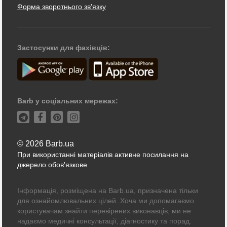
Форма зворотнього зв'язку
Застосунки для фахівців:
Barb у соціальних мережах:
© 2026 Barb.ua
При використанні матеріалів активне посилання на
джерело обов'язкове
Інформація, розміщена на Barb.ua, призначена тільки
для ознайомлювальних цілей. Хоча ми допомагаємо
користувачам знайти перевірених виконавців, ми не
надаємо медичні консультації, діагностику та порад.