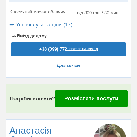
Класичний масаж обличчя
від 300 грн. / 30 мин.
➡️ Усі послуги та ціни (17)
🚗
Виїзд додому
+38 (099) 772..
показати номер
Докладніше
Розмістити послуги
Потрібні клієнти?
Анастасія