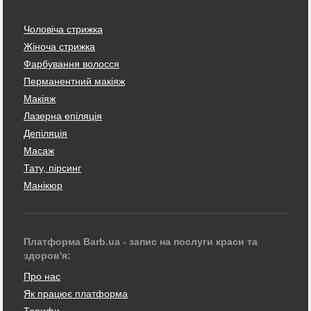
Чоловіча стрижка
Жіноча стрижка
Фарбування волосся
Перманентний макіяж
Макіяж
Лазерна епіляція
Депіляція
Масаж
Тату, пірсинг
Манікюр
Платформа Barb.ua - запис на послуги краси та
здоров'я:
Про нас
Як працює платформа
Тарифи