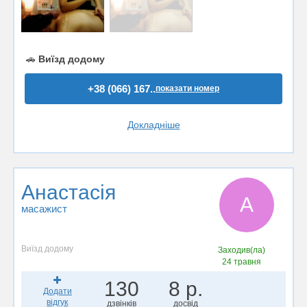
🚗
Виїзд додому
+38 (066) 167..
показати номер
Докладніше
Анастасія
А
масажист
Виїзд додому
Заходив(ла)
24 травня
130
8 р.
Додати
відгук
дзвінків
досвід