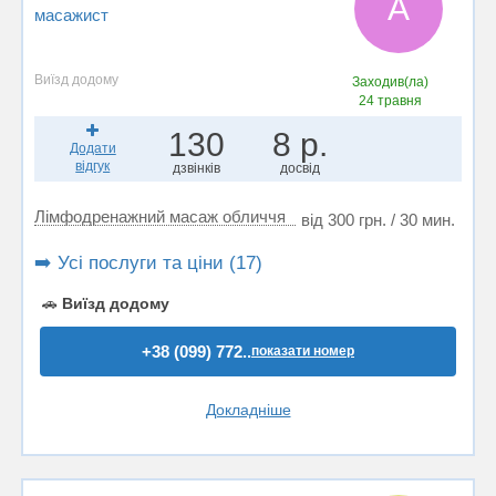
А
масажист
Виїзд додому
Заходив(ла)
24 травня
130
8 р.
Додати
відгук
дзвінків
досвід
Лімфодренажний масаж обличчя
від 300 грн. / 30 мин.
➡️ Усі послуги та ціни (17)
🚗
Виїзд додому
+38 (099) 772..
показати номер
Докладніше