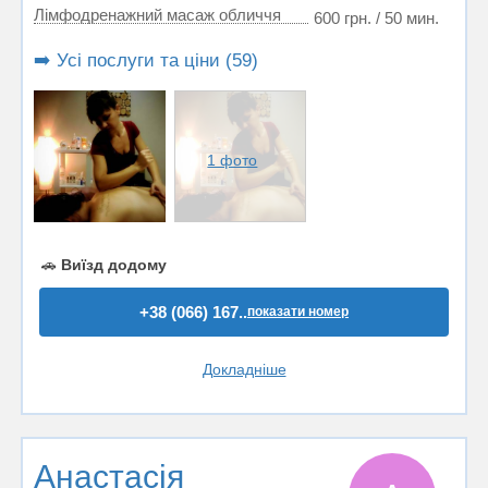
Лімфодренажний масаж обличчя
600 грн. / 50 мин.
➡️ Усі послуги та ціни (59)
1 фото
🚗
Виїзд додому
+38 (066) 167..
показати номер
Докладніше
Анастасія