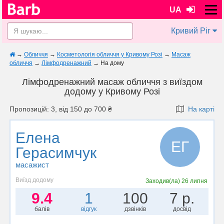
UA
Кривий Ріг
→
Обличчя
→
Косметологія обличчя у Кривому Розі
→
Масаж
обличчя
→
Лімфодренажний
→
На дому
Лімфодренажний масаж обличчя з виїздом
додому у Кривому Розі
Пропозицій: 3, від 150 до 700 ₴
На карті
Елена
ЕГ
Герасимчук
масажист
Виїзд додому
Заходив(ла)
26 липня
9.4
1
100
7 р.
балів
відгук
дзвінків
досвід