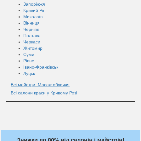
Запоріжжя
Кривий Ріг
Миколаїв
Вінниця
Чернігів
Полтава
Черкаси
Житомир
Суми
Рівне
Івано-Франківськ
Луцьк
Всі майстри: Масаж обличчя
Всі салони краси у Кривому Розі
Знижки до 80% від салонів і майстрів!