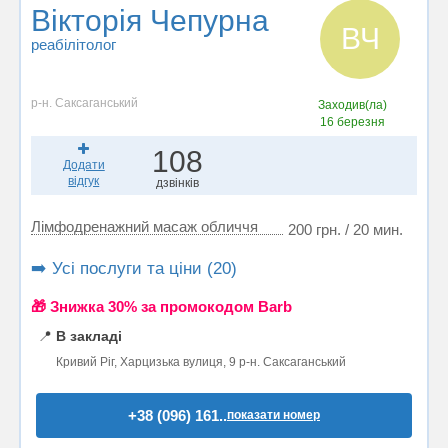
Вікторія Чепурна
ВЧ
реабілітолог
р-н. Саксаганський
Заходив(ла)
16 березня
108
Додати
відгук
дзвінків
Лімфодренажний масаж обличчя
200 грн. / 20 мин.
➡️ Усі послуги та ціни (20)
🎁 Знижка 30% за промокодом Barb
📍
В закладі
Кривий Ріг, Харцизька вулиця, 9 р-н. Саксаганський
+38 (096) 161..
показати номер