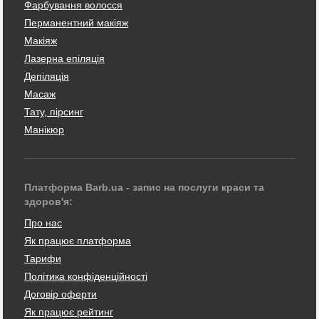
Фарбування волосся
Перманентний макіяж
Макіяж
Лазерна епіляція
Депіляція
Масаж
Тату, пірсинг
Манікюр
Платформа Barb.ua - запис на послуги краси та
здоров'я:
Про нас
Як працює платформа
Тарифи
Політика конфіденційності
Договір оферти
Як працює рейтинг