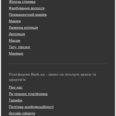
Жіноча стрижка
Фарбування волосся
Перманентний макіяж
Макіяж
Лазерна епіляція
Депіляція
Масаж
Тату, пірсинг
Манікюр
Платформа Barb.ua - запис на послуги краси та
здоров'я:
Про нас
Як працює платформа
Тарифи
Політика конфіденційності
Договір оферти