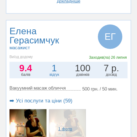
Докладніше
Елена
ЕГ
Герасимчук
масажист
Виїзд додому
Заходив(ла)
26 липня
9.4
1
100
7 р.
балів
відгук
дзвінків
досвід
Вакуумний масаж обличчя
500 грн. / 50 мин.
➡️ Усі послуги та ціни (59)
1 фото