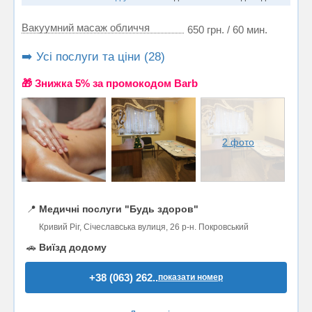
Вакуумний масаж обличчя
650 грн. / 60 мин.
➡️ Усі послуги та ціни (28)
🎁 Знижка 5% за промокодом Barb
2 фото
📍
Медичні послуги "Будь здоров"
Кривий Ріг, Січеславська вулиця, 26 р-н. Покровський
🚗
Виїзд додому
+38 (063) 262..
показати номер