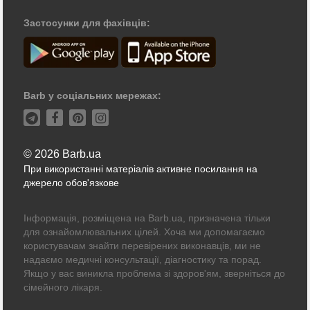
Застосунки для фахівців:
Barb у соціальних мережах:
© 2026 Barb.ua
При використанні матеріалів активне посилання на
джерело обов'язкове
Інформація, розміщена на Barb.ua, призначена тільки
для ознайомлювальних цілей. Хоча ми допомагаємо
користувачам знайти перевірених виконавців, ми не
надаємо медичні консультації, діагностику та порад.
Якщо у вас виникла проблема зі здоров'ям, зверніться до
сімейного лікаря.