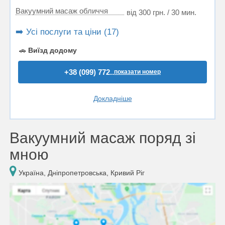
Вакуумний масаж обличчя
від 300 грн. / 30 мин.
➡️ Усі послуги та ціни (17)
🚗
Виїзд додому
+38 (099) 772..
показати номер
Докладніше
Вакуумний масаж поряд зі
мною
Україна, Дніпропетровська, Кривий Ріг