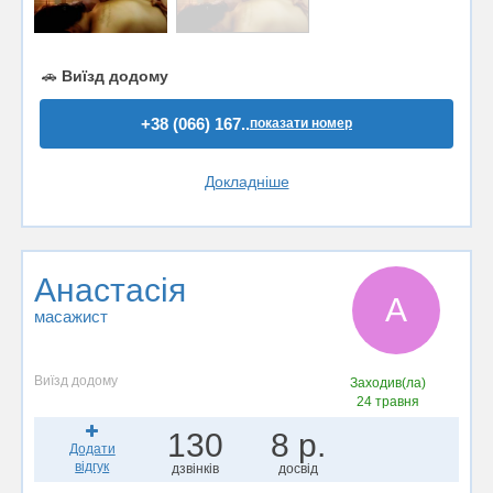
🚗
Виїзд додому
+38 (066) 167..
показати номер
Докладніше
Анастасія
А
масажист
Виїзд додому
Заходив(ла)
24 травня
130
8 р.
Додати
відгук
дзвінків
досвід