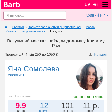
UA
Кривий Ріг
→
Обличчя
→
Косметологія обличчя у Кривому Розі
→
Масаж
обличчя
→
Вакуумний масаж
→
На дому
Вакуумний масаж з виїздом додому у Кривому
Розі
Пропозицій: 4, від 250 до 1050 ₴
На карті
Яна Сомолева
масажист
р-н. Покровський
Заходив(ла)
24 липня
9.9
12
101
11 р.
балів
відгуків
дзвінок
досвід