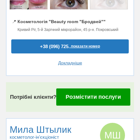
📍
Косметологія "Beauty room "Бродвей""
Кривий Ріг, 5-й Зарічний мікрорайон, 45 р-н. Покровський
+38 (096) 725..
показати номер
Докладніше
Розмістити послуги
Потрібні клієнти?
Мила Штылик
МШ
косметолог-ін'єкціоніст