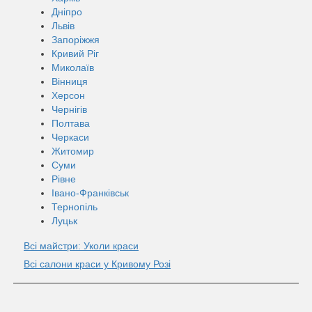
Дніпро
Львів
Запоріжжя
Кривий Ріг
Миколаїв
Вінниця
Херсон
Чернігів
Полтава
Черкаси
Житомир
Суми
Рівне
Івано-Франківськ
Тернопіль
Луцьк
Всі майстри: Уколи краси
Всі салони краси у Кривому Розі