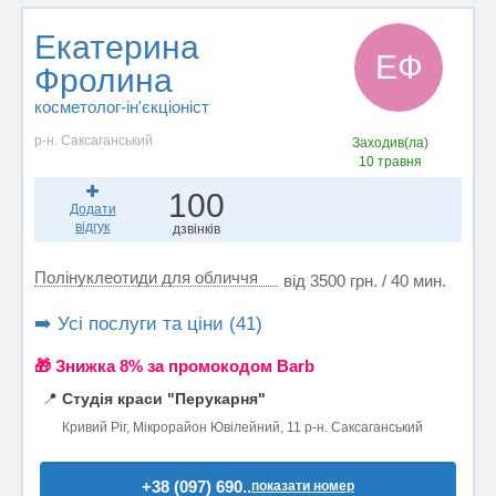
Екатерина
ЕФ
Фролина
косметолог-ін'єкціоніст
р-н. Саксаганський
Заходив(ла)
10 травня
100
Додати
відгук
дзвінків
Полінуклеотиди для обличчя
від 3500 грн. / 40 мин.
➡️ Усі послуги та ціни (41)
🎁 Знижка 8% за промокодом Barb
📍
Студія краси "Перукарня"
Кривий Ріг, Мікрорайон Ювілейний, 11 р-н. Саксаганський
+38 (097) 690..
показати номер