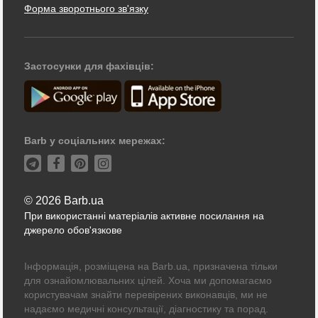
Форма зворотнього зв'язку
Застосунки для фахівців:
Barb у соціальних мережах:
© 2026 Barb.ua
При використанні матеріалів активне посилання на
джерело обов'язкове
Інформація, розміщена на Barb.ua, призначена тільки
для ознайомлювальних цілей. Хоча ми допомагаємо
користувачам знайти перевірених виконавців, ми не
надаємо медичні консультації, діагностику та порад.