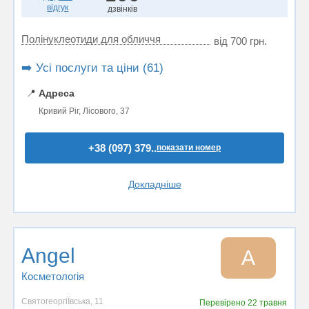
відгук
дзвінків
Полінуклеотиди для обличчя
від 700 грн.
➡️ Усі послуги та ціни (61)
📍
Адреса
Кривий Ріг, Лісового, 37
+38 (097) 379..
показати номер
Докладніше
Angel
A
Косметологія
СвятогеоргіЇвська, 11
Перевірено
22 травня