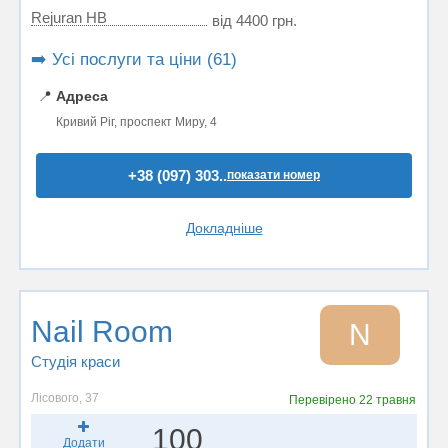
Rejuran HB
від 4400 грн.
➡️ Усі послуги та ціни (61)
📍
Адреса
Кривий Ріг, проспект Миру, 4
+38 (097) 303..
показати номер
Докладніше
Nail Room
N
Студія краси
Лісового, 37
Перевірено
22 травня
100
Додати