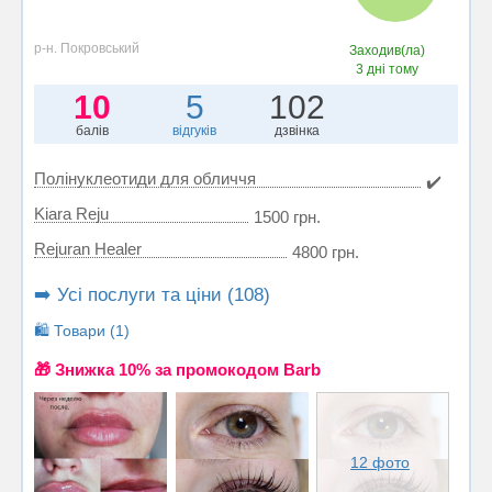
р-н. Покровський
Заходив(ла)
3 дні тому
10
5
102
балів
відгуків
дзвінка
Полінуклеотиди для обличчя
✔️
Kiara Reju
1500 грн.
Rejuran Healer
4800 грн.
➡️ Усі послуги та ціни (108)
🛍️ Товари (1)
🎁 Знижка 10% за промокодом Barb
12 фото