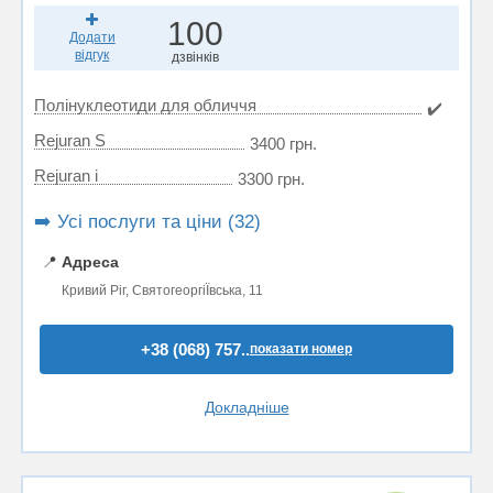
100
Додати
відгук
дзвінків
Полінуклеотиди для обличчя
✔️
Rejuran S
3400 грн.
Rejuran i
3300 грн.
➡️ Усі послуги та ціни (32)
📍
Адреса
Кривий Ріг, СвятогеоргіЇвська, 11
+38 (068) 757..
показати номер
Докладніше