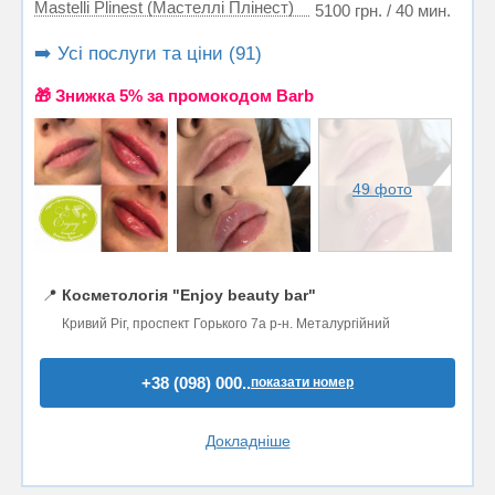
Mastelli Plinest (Мастеллі Плінест)
5100 грн. / 40 мин.
➡️ Усі послуги та ціни (91)
🎁 Знижка 5% за промокодом Barb
49 фото
📍
Косметологія "Enjoy beauty bar"
Кривий Ріг, проспект Горького 7а р-н. Металургійний
+38 (098) 000..
показати номер
Докладніше