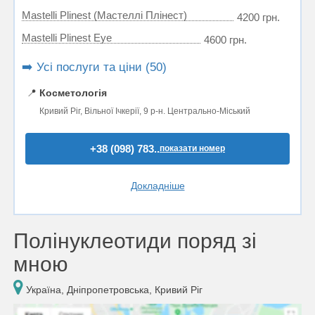
Mastelli Plinest (Мастеллі Плінест)
4200 грн.
Mastelli Plinest Eye
4600 грн.
➡️ Усі послуги та ціни (50)
📍
Косметологія
Кривий Ріг, Вільної Ічкерії, 9 р-н. Центрально-Міський
+38 (098) 783..
показати номер
Докладніше
Полінуклеотиди поряд зі
мною
Україна, Дніпропетровська, Кривий Ріг