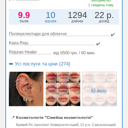
Заходив(ла)
1 тиждень тому
9.9
10
1294
22 р.
балів
відгуків
дзвінка
досвід
Полінуклеотиди для обличчя
✔️
Kiara Reju
✔️
Rejuran Healer
від 6500 грн. / 60 мин.
➡️ Усі послуги та ціни (274)
65 фото
📍
Косметологія "Сімейна косметологія"
Кривий Ріг, проспект Університетський, 21 р-н. Саксаганський