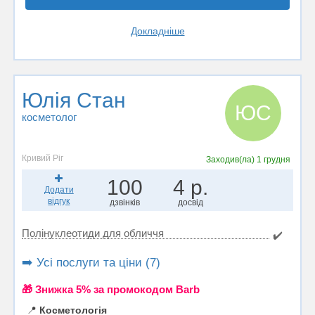
Докладніше
Юлія Стан
ЮС
косметолог
Кривий Ріг
Заходив(ла)
1 грудня
100
4 р.
Додати
відгук
дзвінків
досвід
Полінуклеотиди для обличчя
✔️
➡️ Усі послуги та ціни (7)
🎁 Знижка 5% за промокодом Barb
📍
Косметологія