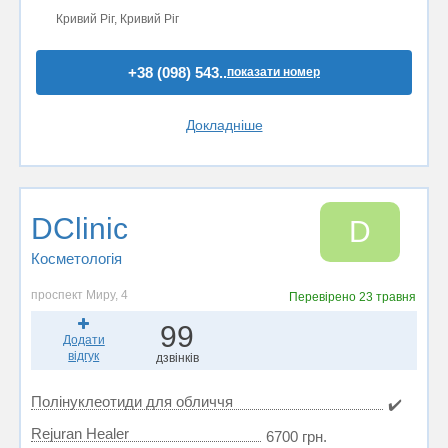
Кривий Ріг, Кривий Ріг
+38 (098) 543..
показати номер
Докладніше
DClinic
D
Косметологія
проспект Миру, 4
Перевірено
23 травня
99
Додати
відгук
дзвінків
Полінуклеотиди для обличчя
✔️
Rejuran Healer
6700 грн.