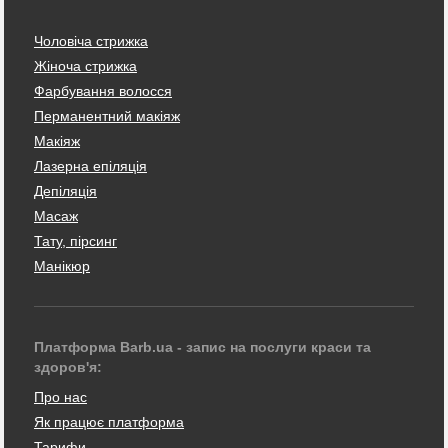
Чоловіча стрижка
Жіноча стрижка
Фарбування волосся
Перманентний макіяж
Макіяж
Лазерна епіляція
Депіляція
Масаж
Тату, пірсинг
Манікюр
Платформа Barb.ua - запис на послуги краси та
здоров'я:
Про нас
Як працює платформа
Тарифи