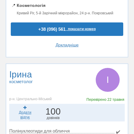
📍
Косметологія
Кривий Ріг, 5-й Зарічний мікрорайон, 24 р-н. Покровський
+38 (096) 561..
показати номер
Докладніше
Ірина
І
косметолог
р-н. Центрально-Міський
Перевірено
22 травня
100
Додати
відгук
дзвінків
Полінуклеотиди для обличчя
✔️