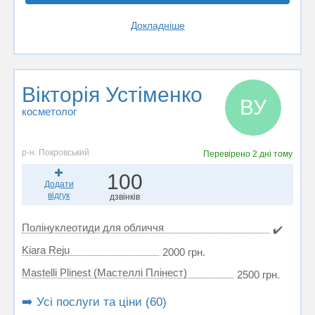
Докладніше
Вікторія Устіменко
ВУ
косметолог
р-н. Покровський
Перевірено
2 дні тому
100
Додати
відгук
дзвінків
Полінуклеотиди для обличчя
✔️
Kiara Reju
2000 грн.
Mastelli Plinest (Мастеллі Плінест)
2500 грн.
➡️ Усі послуги та ціни (60)