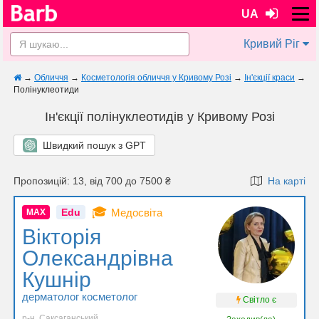
UA
Кривий Ріг
→
Обличчя
→
Косметологія обличчя у Кривому Розі
→
Ін'єкції краси
→
Полінуклеотиди
Ін'єкції полінуклеотидів у Кривому Розі
Швидкий пошук з GPT
Пропозицій: 13, від 700 до 7500 ₴
На карті
🎓
Edu
Медосвіта
MAX
Вікторія
Олександрівна
Кушнір
дерматолог косметолог
Світло є
р-н. Саксаганський