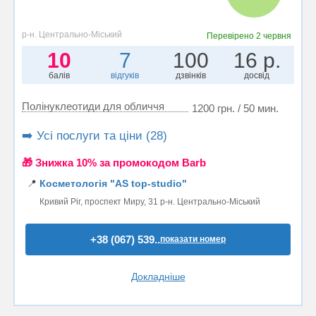
р-н. Центрально-Міський
Перевірено
2 червня
10
7
100
16 р.
балів
відгуків
дзвінків
досвід
Полінуклеотиди для обличчя
1200 грн. / 50 мин.
➡️ Усі послуги та ціни (28)
🎁 Знижка 10% за промокодом Barb
📍
Косметологія "AS top-studio"
Кривий Ріг, проспект Миру, 31 р-н. Центрально-Міський
+38 (067) 539..
показати номер
Докладніше