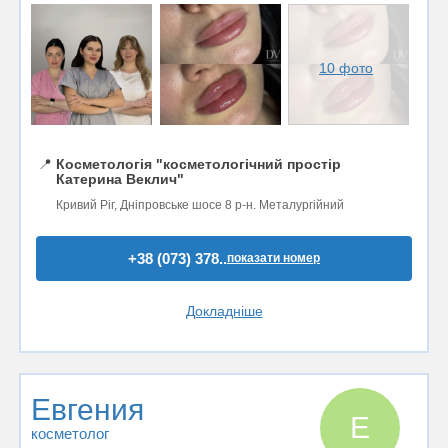
10 фото
📍
Косметологія "косметологічний простір
Катерина Веклич"
Кривий Ріг, Дніпровське шосе 8 р-н. Металургійний
+38 (073) 378..
показати номер
Докладніше
Евгения
Е
косметолог