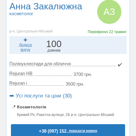
Анна Закалюжна
АЗ
косметолог
р-н. Центрально-Міський
Перевірено
22 травня
100
Додати
відгук
дзвінків
Полінуклеотиди для обличчя
✔️
Rejuran HB
3700 грн.
Rejuran i
3500 грн.
➡️ Усі послуги та ціни (30)
📍
Косметологія
Кривий Ріг, Ракетна вулиця, 2Б р-н. Центрально-Міський
+38 (097) 152..
показати номер