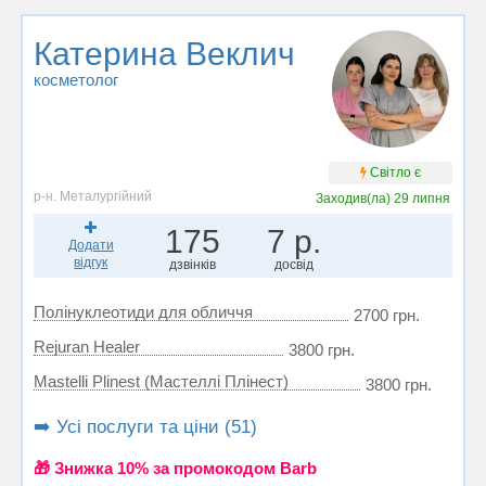
Катерина Веклич
косметолог
Світло є
р-н. Металургійний
Заходив(ла)
29 липня
175
7 р.
Додати
відгук
дзвінків
досвід
Полінуклеотиди для обличчя
2700 грн.
Rejuran Healer
3800 грн.
Mastelli Plinest (Мастеллі Плінест)
3800 грн.
➡️ Усі послуги та ціни (51)
🎁 Знижка 10% за промокодом Barb