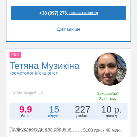
+38 (097) 276..
показати номер
Докладніше
PRO
Тетяна Музикіна
косметолог-ін'єкціоніст
р-н. Металургійний
Заходив(ла)
2 дні тому
9.9
15
227
10 р.
балів
відгуків
дзвінків
досвід
Полінуклеотиди для обличчя
5100 грн. / 40 мин.