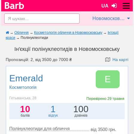
UA
Новомосковськ
→
Обличчя
→
Косметологія обличчя в Новомосковську
→
Ін'єкції
краси
→
Полінуклеотиди
Ін'єкції полінуклеотидів в Новомосковську
Пропозицій: 2, від 3500 до 7000 ₴
На карті
Emerald
E
Косметологія
Гетьманська, 28
Перевірено
29 травня
10
1
100
балів
відгук
дзвінків
Полінуклеотиди для обличчя
від 3500 грн.