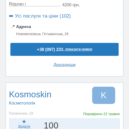
Rejuran i
4200 грн.
➡️ Усі послуги та ціни (102)
📍
Адреса
Новомосковськ, Гетьманська, 28
+38 (097) 233..
показати номер
Докладніше
Kosmoskin
K
Косметологія
Паланочна, 19
Перевірено
22 травня
100
Додати