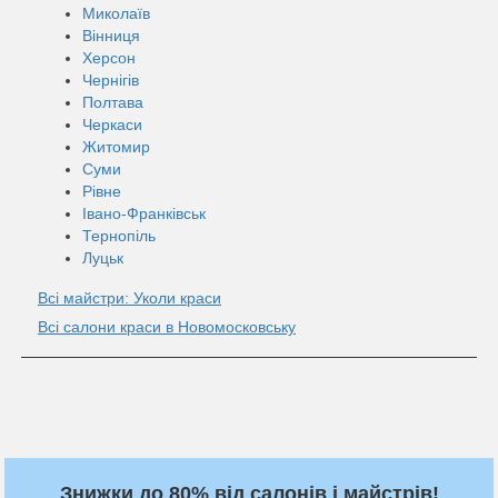
Миколаїв
Вінниця
Херсон
Чернігів
Полтава
Черкаси
Житомир
Суми
Рівне
Івано-Франківськ
Тернопіль
Луцьк
Всі майстри: Уколи краси
Всі салони краси в Новомосковську
Знижки до 80% від салонів і майстрів!