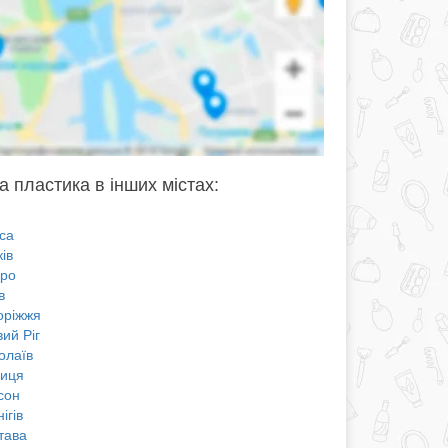
а пластика в інших містах:
са
ів
про
в
оріжжя
ий Ріг
олаїв
ниця
сон
ігів
тава