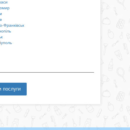
каси
омир
и
е
о-Франківськ
нопіль
ьк
іуполь
и послуги