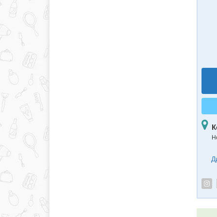
К
Н
Д