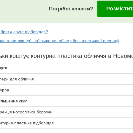
Розмістит
Потрібні клієнти?
брати друге підборіддя?
на пластика губ - збільшення об'єму без пластичної операції
ьки коштує контурна пластика обличчя в Новом
уга
лери для обличчя
ypha
ільшення скул
рекція носослізної борозни
нтурна пластика підборіддя