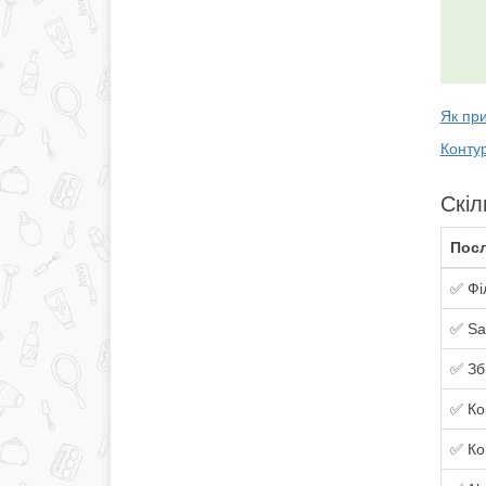
Як при
Контур
Скіл
Посл
✅ Фі
✅ Sa
✅ Зб
✅ Ко
✅ Ко