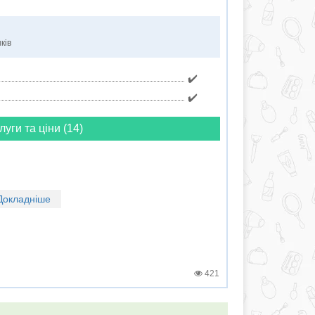
ків
✔️
✔️
луги та ціни (14)
Докладніше
421