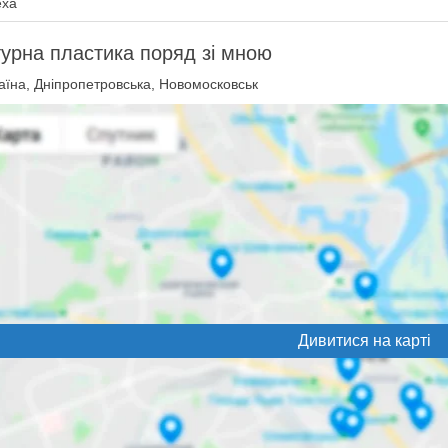
exa
урна пластика поряд зі мною
аїна, Дніпропетровська, Новомосковськ
Дивитися на карті