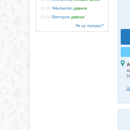
10:55
Nikolaenko
дзвінок
10:54
Виктория
дзвінок
А
Н
Г
Д