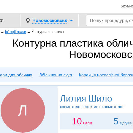
Україн
си
Новомосковськ
→
Ін'єкції краси
→
Контурна пластика
Контурна пластика обли
Новомосковс
ери для обличчя
Збільшення скул
Корекція носослізної бороз
Лилия Шило
Л
косметолог-естетист, косметолог
10
5
балів
відгуків