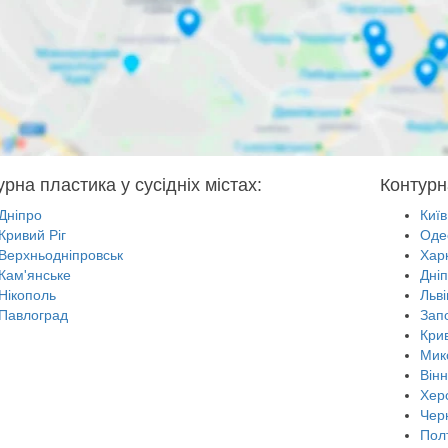
рна пластика у сусідніх містах:
Контурн
Дніпро
Київ
Кривий Ріг
Оде
Верхньодніпровськ
Харк
Кам'янське
Дні
Нікополь
Льві
Павлоград
Зап
Крив
Мик
Він
Хер
Черн
Пол