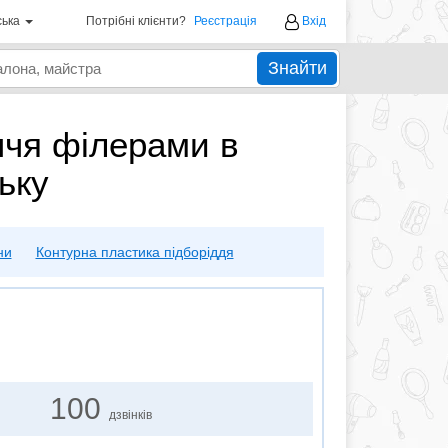
ська
Потрібні клієнти?
Реєстрація
Вхід
Знайти
ччя філерами в
ьку
ни
Контурна пластика підборіддя
100
дзвінків