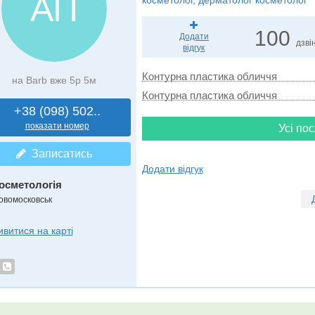
АП
косметолог, дерматолог косметолог
100
Додати
дзвін
відгук
Контурна пластика обличчя
на Barb вже 5р 5м
Контурна пластика обличчя
+38 (098) 502..
показати номер
Усі пос
Записатись
Додати відгук
осметологія
овомосковськ
ивитися на карті