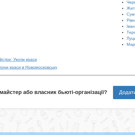
Чер
Жит
Сум
Рівн
Іван
Тер
Луц
Мар
йстри: Уколи краси
лони краси в Новомосковську
 майстер або власник бьюті-організації?
Додат