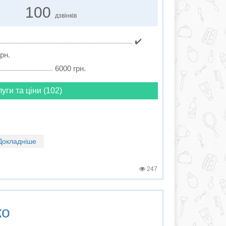
100
дзвінків
✔️
рн.
6000 грн.
луги та ціни (102)
Докладніше
247
ко