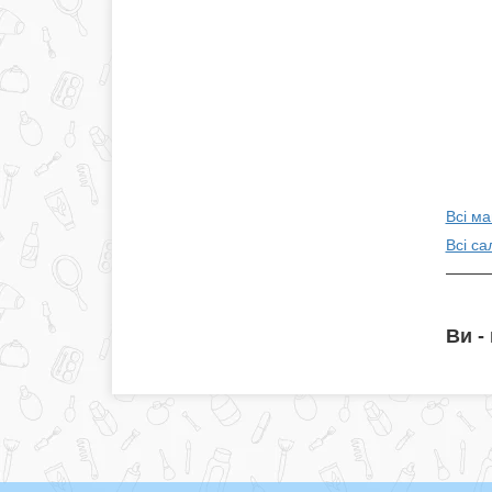
Всі ма
Всі са
Ви -