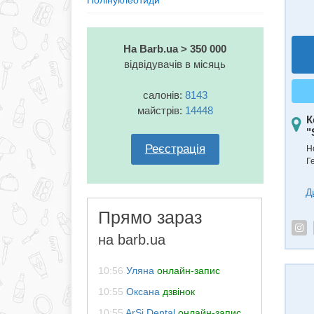
Полінуклеотиди
На Barb.ua > 350 000
відвідувачів в місяць
салонів:
8143
майстрів:
14448
К
"
Реєстрація
Н
Г
Д
Прямо зараз
на barb.ua
10:56
Уляна
онлайн-запис
10:55
Оксана
дзвінок
10:55
ArSi Dental
онлайн-запис