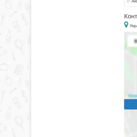
✅ Al
Конт
Укр