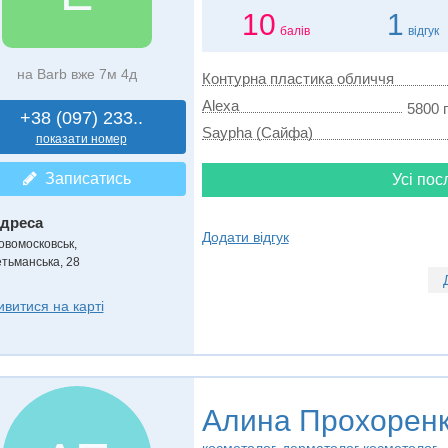
10
1
балів
відгук
на Barb вже 7м 4д
Контурна пластика обличчя
Alexa
5800 г
+38 (097) 233..
Saypha (Сайфа)
показати номер
Записатись
Усі пос
дреса
Додати відгук
овомосковськ
,
етьманська, 28
ивитися на карті
Алина Прохорен