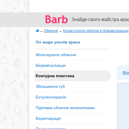
Знайди свого майстра кра
→
Обличчя
→
Косметологія обличчя в Новомосковську
Усі види уколів краси
Мезотерапія обличчя
Біоревіталізація
Філ
Контурна пластика
Збільшення губ
Ботулінотерапія
Підтяжка обличчя мезонитками
Біорепарація