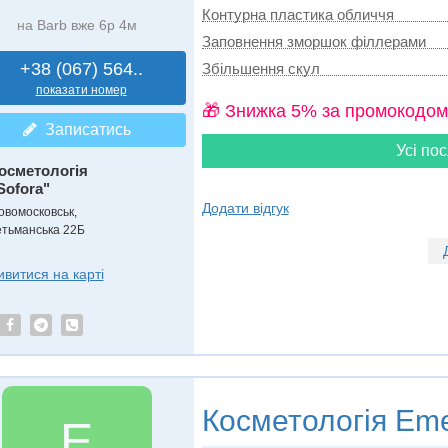
Контурна пластика обличчя
на Barb вже 6р 4м
Заповнення зморшок філлерами
+38 (067) 564..
Збільшення скул
показати номер
🎁 Знижка 5% за промокодом
Записатись
Усі пос
осметологія
Sofora"
Додати відгук
овомосковськ,
етьманська 22Б
ивитися на карті
Косметологія
Eme
E