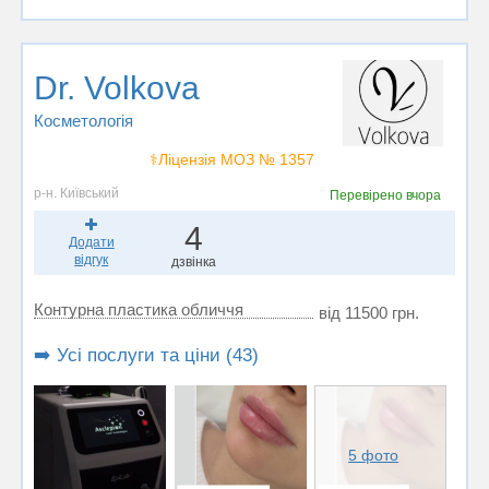
Dr. Volkova
Косметологія
⚕️Ліцензія МОЗ № 1357
р-н. Київський
Перевірено
вчора
4
Додати
відгук
дзвінка
Контурна пластика обличчя
від 11500 грн.
➡️ Усі послуги та ціни (43)
5 фото