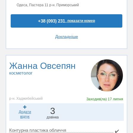
Одеса, Пастера 11 р-н. Приморський
+38 (093) 231..
показати номер
Докладніше
Жанна Овсепян
косметолог
р-н. Хаджибейський
Заходив(ла)
17 липня
3
Додати
відгук
дзвінка
Контурна пластика обличчя
✔️