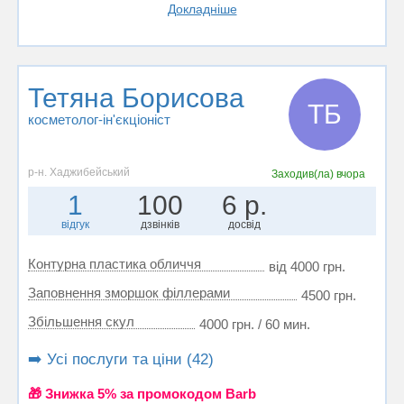
Докладніше
Тетяна Борисова
ТБ
косметолог-ін'єкціоніст
р-н. Хаджибейський
Заходив(ла)
вчора
1
100
6 р.
відгук
дзвінків
досвід
Контурна пластика обличчя
від 4000 грн.
Заповнення зморшок філлерами
4500 грн.
Збільшення скул
4000 грн. / 60 мин.
➡️ Усі послуги та ціни (42)
🎁 Знижка 5% за промокодом Barb