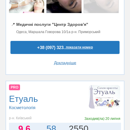
📍
Медичні послуги "Центр Здоров'я"
Одеса, Маршала Говорова 10/1а р-н. Приморський
+38 (097) 323..
показати номер
Докладніше
PRO
Етуаль
Косметологія
р-н. Київський
Заходив(ла)
20 липня
9.6
58
2550