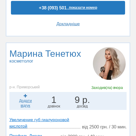
+38 (093) 501..
показати номер
Докладніше
Марина Тенетюх
косметолог
р-н. Приморський
Заходив(ла)
вчора
1
9 р.
Додати
відгук
дзвінок
досвід
Увеличение губ гиалуроновой
кислотой
від 2500 грн. / 30 мин.
Профиль Джоли