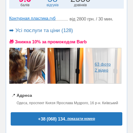
балів
відгуків
дзвінків
Контурная пластика губ
від 2800 грн. / 30 мин.
➡️ Усі послуги та ціни (128)
🎁 Знижка 10% за промокодом Barb
63 фото
2 відео
📍
Адреса
Одеса, проспект Князя Ярослава Мудрого, 16 р-н. Київський
+38 (068) 134..
показати номер