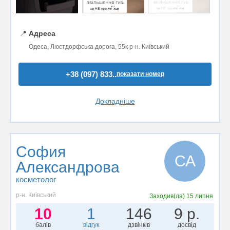
📍
Адреса
Одеса, Люстдорфська дорога, 55к р-н. Київський
+38 (097) 833..
показати номер
Докладніше
София
СА
Александрова
косметолог
р-н. Київський
Заходив(ла)
15 липня
10
1
146
9 р.
балів
відгук
дзвінків
досвід