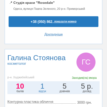
📍
Студія краси "Rosedale"
Одеса, вулиця Павла Зеленого, 20 р-н. Приморський
+38 (050) 862..
показати номер
Докладніше
Галина Стоянова
ГС
косметолог
р-н. Хаджибейський
Заходив(ла)
вчора
10
1
5
5 р.
балів
відгук
дзвінків
досвід
Контурна пластика обличчя
3000 грн.