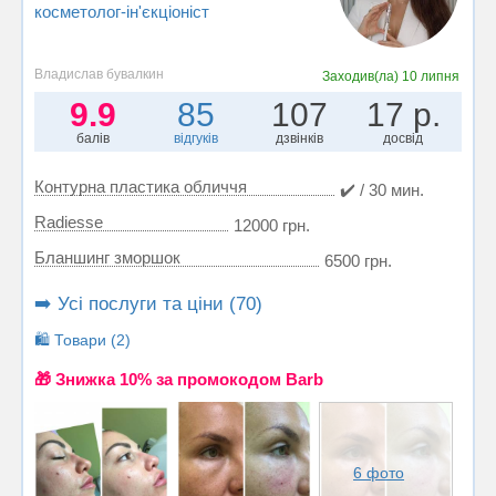
косметолог-ін'єкціоніст
Владислав бувалкин
Заходив(ла)
10 липня
9.9
85
107
17 р.
балів
відгуків
дзвінків
досвід
Контурна пластика обличчя
✔️ / 30 мин.
Radiesse
12000 грн.
Бланшинг зморшок
6500 грн.
➡️ Усі послуги та ціни (70)
🛍️ Товари (2)
🎁 Знижка 10% за промокодом Barb
6 фото