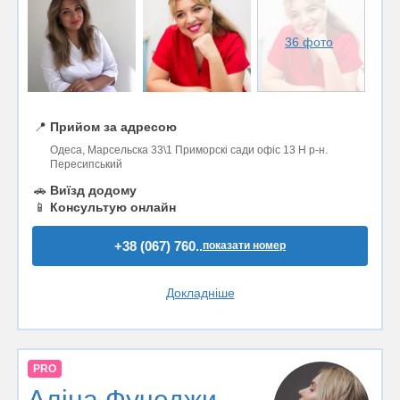
36 фото
📍
Прийом за адресою
Одеса, Марсельска 33\1 Приморскі сади офіс 13 Н р-н.
Пересипський
🚗
Виїзд додому
📱
Консультую онлайн
+38 (067) 760..
показати номер
Докладніше
PRO
Аліна Фучеджи