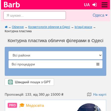
UA
Одеса
→
Обличчя
→
Косметологія обличчя в Одесі
→
Ін'єкції краси
→
Контурна пластика
Контурна пластика обличчя філерами в Одесі
Всі процедури
Швидкий пошук з GPT
Пропозицій: 133, від 380 до 15000 ₴
На карті
🎓
Медосвіта
PRO