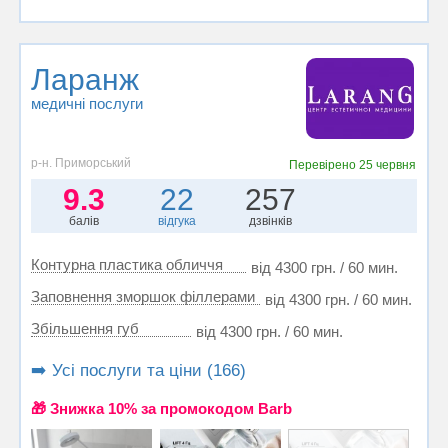
Ларанж
медичні послуги
р-н. Приморський
Перевірено
25 червня
9.3
22
257
балів
відгука
дзвінків
Контурна пластика обличчя
від 4300 грн. / 60 мин.
Заповнення зморшок філлерами
від 4300 грн. / 60 мин.
Збільшення губ
від 4300 грн. / 60 мин.
➡️ Усі послуги та ціни (166)
🎁 Знижка 10% за промокодом Barb