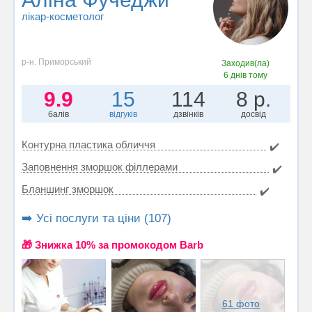
лікар-косметолог
р-н. Приморський
Заходив(ла)
6 днів тому
9.9
15
114
8 р.
балів
відгуків
дзвінків
досвід
Контурна пластика обличчя
✔️
Заповнення зморшок філлерами
✔️
Бланшинг зморшок
✔️
➡️ Усі послуги та ціни (107)
🎁 Знижка 10% за промокодом Barb
61 фото