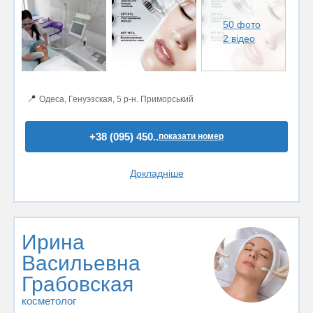
50 фото
2 відео
📍
Одеса, Генуэзская, 5 р-н. Приморський
+38 (095) 450..
показати номер
Докладніше
Ирина
Васильевна
Грабовская
косметолог