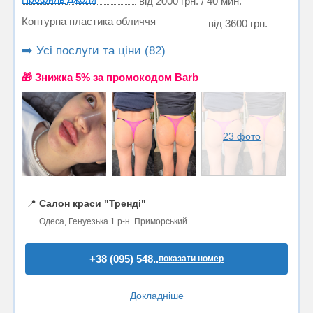
від 2000 грн. / 40 мин.
Контурна пластика обличчя
від 3600 грн.
➡️ Усі послуги та ціни (82)
🎁 Знижка 5% за промокодом Barb
23 фото
📍
Салон краси "Тренді"
Одеса, Генуезька 1 р-н. Приморський
+38 (095) 548..
показати номер
Докладніше