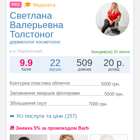
🎓
Медосвіта
PRO
Светлана
Валерьевна
Толстоног
дерматолог косметолог
р-н. Пересипський
Заходив(ла)
25 липня
9.9
22
509
20 р.
балів
відгука
дзвінків
досвід
Контурна пластика обличчя
5500 грн.
Заповнення зморшок філлерами
5500 грн.
Збільшення скул
7000 грн.
➡️ Усі послуги та ціни (157)
🎁 Знижка 5% за промокодом Barb