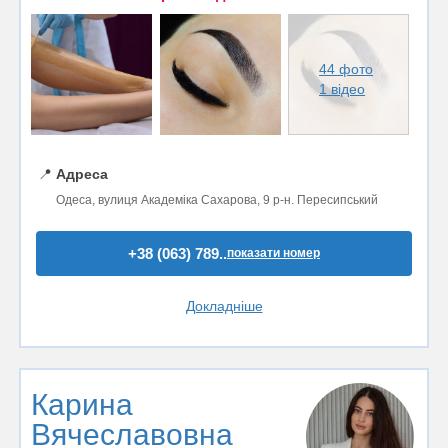
44 фото
1 відео
📍
Адреса
Одеса, вулиця Академіка Сахарова, 9 р-н. Пересипський
+38 (063) 789..
показати номер
Докладніше
Карина
Вячеславовна