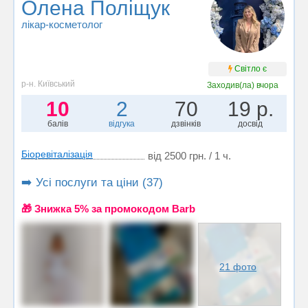
Олена Поліщук
лікар-косметолог
Світло є
р-н. Київський
Заходив(ла)
вчора
10
2
70
19 р.
балів
відгука
дзвінків
досвід
Біоревіталізація
від 2500 грн. / 1 ч.
➡️ Усі послуги та ціни (37)
🎁 Знижка 5% за промокодом Barb
21 фото