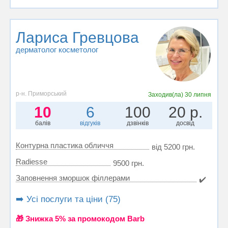
Лариса Гревцова
дерматолог косметолог
р-н. Приморський
Заходив(ла)
30 липня
10
6
100
20 р.
балів
відгуків
дзвінків
досвід
Контурна пластика обличчя
від 5200 грн.
Radiesse
9500 грн.
Заповнення зморшок філлерами
✔️
➡️ Усі послуги та ціни (75)
🎁 Знижка 5% за промокодом Barb