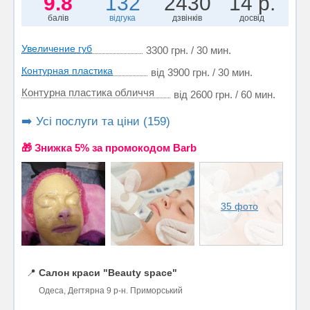
9.8
132
2430
14 р.
балів
відгука
дзвінків
досвід
Увеличение губ
3300 грн. / 30 мин.
Контурная пластика
від 3900 грн. / 30 мин.
Контурна пластика обличчя
від 2600 грн. / 60 мин.
➡️ Усі послуги та ціни (159)
🎁 Знижка 5% за промокодом Barb
35 фото
📍
Салон краси "Beauty space"
Одеса, Дегтярна 9 р-н. Приморський