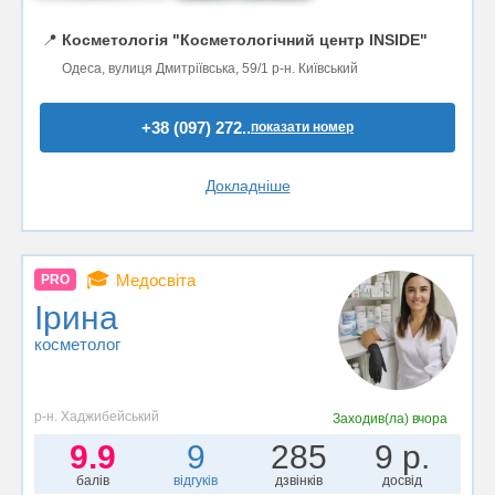
📍
Косметологія "Косметологічний центр INSIDE"
Одеса, вулиця Дмитріївська, 59/1 р-н. Київський
+38 (097) 272..
показати номер
Докладніше
🎓
Медосвіта
PRO
Ірина
косметолог
р-н. Хаджибейський
Заходив(ла)
вчора
9.9
9
285
9 р.
балів
відгуків
дзвінків
досвід