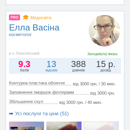
🎓
Медосвіта
PRO
Елла Васiна
косметолог
р-н. Пересипський
Заходив(ла)
вчора
9.3
13
388
15 р.
балів
відгуків
дзвінків
досвід
Контурна пластика обличчя
від 3000 грн. / 30 мин.
Заповнення зморшок філлерами
від 3000 грн.
Збільшення скул
від 3000 грн. / 40 мин.
➡️ Усі послуги та ціни (51)