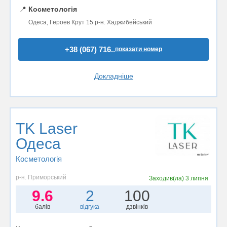
📍
Косметологія
Одеса, Героев Крут 15 р-н. Хаджибейський
+38 (067) 716..
показати номер
Докладніше
TK Laser
Одеса
Косметологія
р-н. Приморський
Заходив(ла)
3 липня
9.6
2
100
балів
відгука
дзвінків