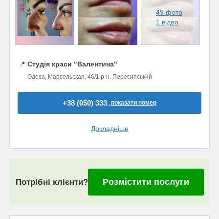
49 фото
1 відео
📍
Студія краси "Валентина"
Одеса, Марсельская, 46/1 р-н. Пересипський
+38 (050) 333..
показати номер
Докладніше
Розмістити послуги
Потрібні клієнти?