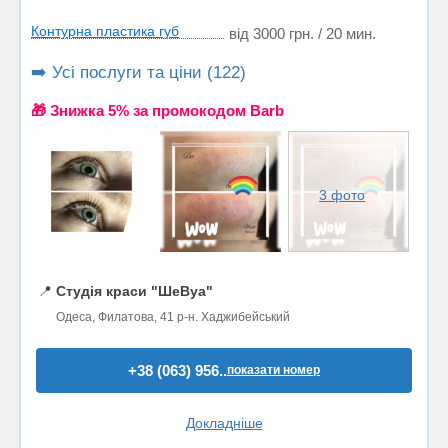
Контурна пластика губ
від 3000 грн. / 20 мин.
➡️ Усі послуги та ціни (122)
🎁 Знижка 5% за промокодом Barb
3 фото
📍
Студія краси "ШеВуа"
Одеса, Филатова, 41 р-н. Хаджибейський
+38 (063) 956..
показати номер
Докладніше