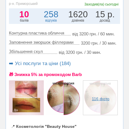
р-н. Приморський
Заходив(ла)
сьогодні
10
258
1620
15 р.
балів
відгуків
дзвінків
досвід
Контурна пластика обличчя
від 3200 грн. / 60 мин.
Заповнення зморшок філлерами
3200 грн. / 30 мин.
Збільшення скул
від 3200 грн. / 30 мин.
➡️ Усі послуги та ціни (184)
🎁 Знижка 5% за промокодом Barb
116 фото
📍
Косметологія "Beauty House"