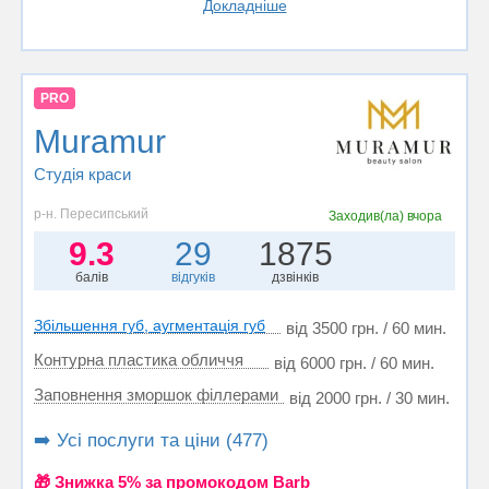
Докладніше
PRO
Muramur
Студія краси
р-н. Пересипський
Заходив(ла)
вчора
9.3
29
1875
балів
відгуків
дзвінків
Збільшення губ, аугментація губ
від 3500 грн. / 60 мин.
Контурна пластика обличчя
від 6000 грн. / 60 мин.
Заповнення зморшок філлерами
від 2000 грн. / 30 мин.
➡️ Усі послуги та ціни (477)
🎁 Знижка 5% за промокодом Barb