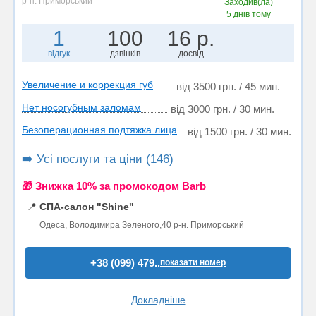
р-н. Приморський
Заходив(ла)
5 днів тому
1
100
16 р.
відгук
дзвінків
досвід
Увеличение и коррекция губ
від 3500 грн. / 45 мин.
Нет носогубным заломам
від 3000 грн. / 30 мин.
Безоперационная подтяжка лица
від 1500 грн. / 30 мин.
➡️ Усі послуги та ціни (146)
🎁 Знижка 10% за промокодом Barb
📍
СПА-салон "Shine"
Одеса, Володимира Зеленого,40 р-н. Приморський
+38 (099) 479..
показати номер
Докладніше