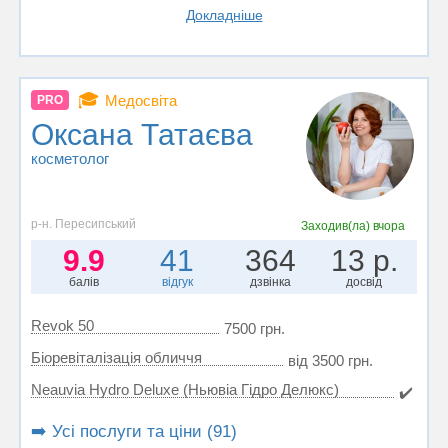
Докладніше
🎓
Медосвіта
PRO
Оксана Татаєва
косметолог
р-н. Пересипський
Заходив(ла)
вчора
9.9
41
364
13 р.
балів
відгук
дзвінка
досвід
Revok 50
7500 грн.
Біоревіталізація обличчя
від 3500 грн.
Neauvia Hydro Deluxe (Ньювіа Гідро Делюкс)
✔️
➡️ Усі послуги та ціни (91)