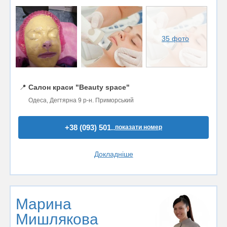
35 фото
📍
Салон краси "Beauty space"
Одеса, Дегтярна 9 р-н. Приморський
+38 (093) 501..
показати номер
Докладніше
Марина
Мишлякова