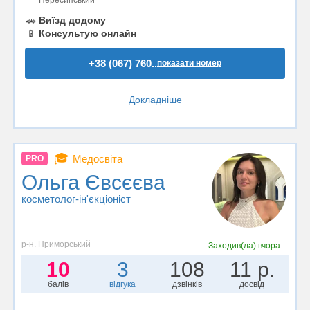
Пересипський
🚗
Виїзд додому
📱
Консультую онлайн
+38 (067) 760..
показати номер
Докладніше
🎓
Медосвіта
PRO
Ольга Євсєєва
косметолог-ін'єкціоніст
р-н. Приморський
Заходив(ла)
вчора
10
3
108
11 р.
балів
відгука
дзвінків
досвід