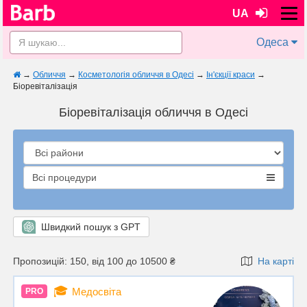
UA
Одеса
→
Обличчя
→
Косметологія обличчя в Одесі
→
Ін'єкції краси
→
Біоревіталізація
Біоревіталізація обличчя в Одесі
Всі процедури
Швидкий пошук з GPT
Пропозицій: 150, від 100 до 10500 ₴
На карті
🎓
Медосвіта
PRO