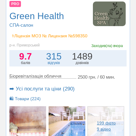
PRO
Green Health
СПА-салон
⚕️Ліцензія МОЗ № Лицензия №598350
р-н. Приморський
Заходив(ла)
вчора
9.7
315
1489
балів
відгуків
дзвінків
Біоревіталізація обличчя
2500 грн. / 60 мин.
➡️ Усі послуги та ціни (290)
🛍️ Товари (224)
199 фото
9 відео