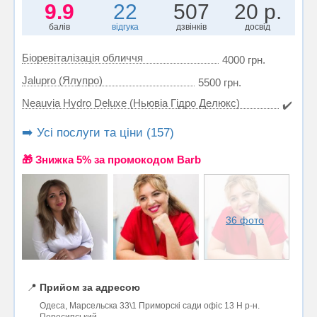
9.9
22
507
20 р.
балів
відгука
дзвінків
досвід
Біоревіталізація обличчя
4000 грн.
Jalupro (Ялупро)
5500 грн.
Neauvia Hydro Deluxe (Ньювіа Гідро Делюкс)
✔️
➡️ Усі послуги та ціни (157)
🎁 Знижка 5% за промокодом Barb
36 фото
📍
Прийом за адресою
Одеса, Марсельска 33\1 Приморскі сади офіс 13 Н р-н.