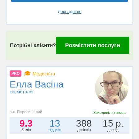
Докладніше
Розмістити послуги
Потрібні клієнти?
🎓
Медосвіта
PRO
Елла Васiна
косметолог
р-н. Пересипський
Заходив(ла)
вчора
9.3
13
388
15 р.
балів
відгуків
дзвінків
досвід