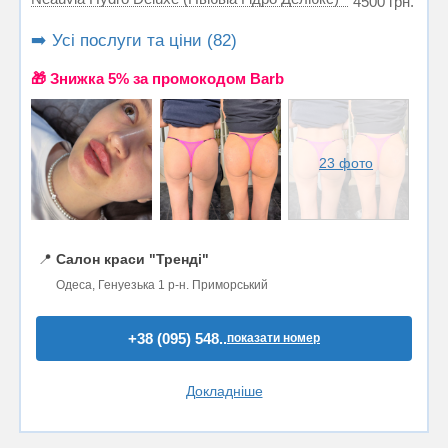
4500 грн.
➡️ Усі послуги та ціни (82)
🎁 Знижка 5% за промокодом Barb
23 фото
📍
Салон краси "Тренді"
Одеса, Генуезька 1 р-н. Приморський
+38 (095) 548..
показати номер
Докладніше