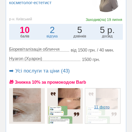
косметолог-естетист
р-н. Київський
Заходив(ла)
19 липня
10
2
5
5 р.
балів
відгука
дзвінків
досвід
Біоревіталізація обличчя
від 1500 грн. / 40 мин.
Hyaron (Хуарон)
1500 грн.
➡️ Усі послуги та ціни (43)
🎁 Знижка 10% за промокодом Barb
11 фото