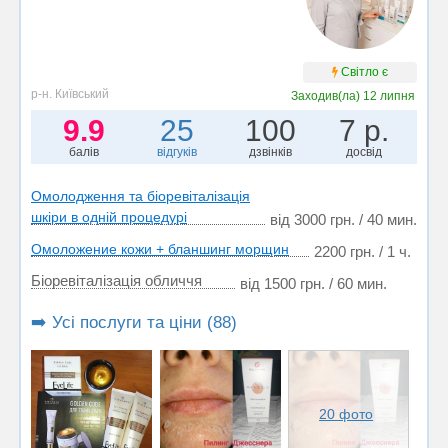
Світло є
р-н. Київський
Заходив(ла)
12 липня
9.9
25
100
7 р.
балів
відгуків
дзвінків
досвід
Омолодження та біоревіталізація
шкіри в одній процедурі
від 3000 грн. / 40 мин.
Омоложение кожи + бланшинг морщин
2200 грн. / 1 ч.
Біоревіталізація обличчя
від 1500 грн. / 60 мин.
➡️ Усі послуги та ціни (88)
20 фото