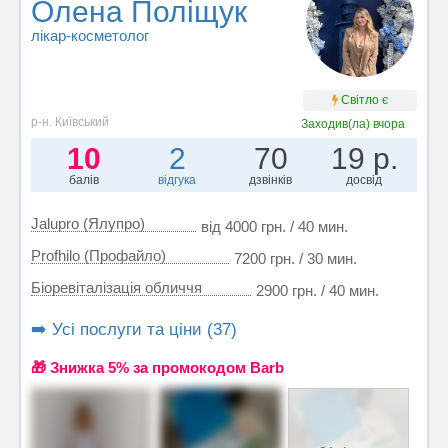
Олена Поліщук
лікар-косметолог
Світло є
р-н. Київський
Заходив(ла)
вчора
10
2
70
19 р.
балів
відгука
дзвінків
досвід
Jalupro (Ялупро)
від 4000 грн. / 40 мин.
Profhilo (Профайло)
7200 грн. / 30 мин.
Біоревіталізація обличчя
2900 грн. / 40 мин.
➡️ Усі послуги та ціни (37)
🎁 Знижка 5% за промокодом Barb