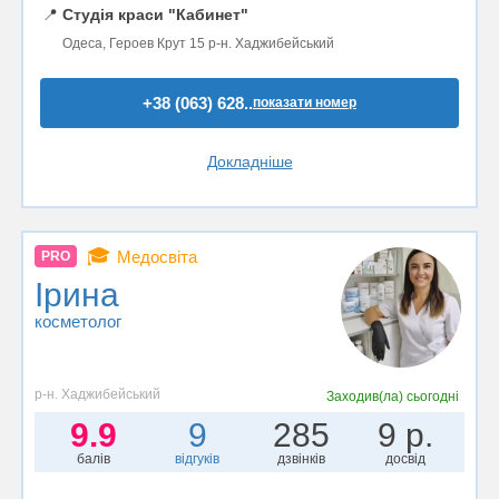
📍
Студія краси "Кабинет"
Одеса, Героев Крут 15 р-н. Хаджибейський
+38 (063) 628..
показати номер
Докладніше
🎓
Медосвіта
PRO
Ірина
косметолог
р-н. Хаджибейський
Заходив(ла)
сьогодні
9.9
9
285
9 р.
балів
відгуків
дзвінків
досвід