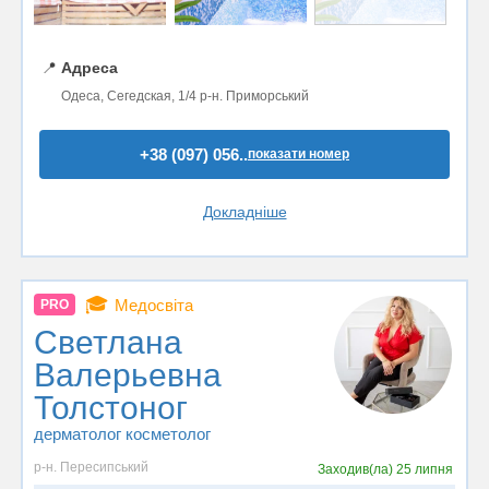
📍
Адреса
Одеса, Сегедская, 1/4 р-н. Приморський
+38 (097) 056..
показати номер
Докладніше
🎓
Медосвіта
PRO
Светлана
Валерьевна
Толстоног
дерматолог косметолог
р-н. Пересипський
Заходив(ла)
25 липня