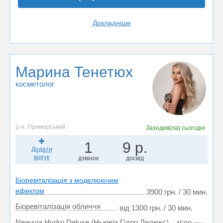
Докладніше
Марина Тенетюх
косметолог
р-н. Приморський
Заходив(ла)
сьогодні
1
9 р.
Додати
відгук
дзвінок
досвід
Біоревіталізація з моделюючим
ефектом
3900 грн. / 30 мин.
Біоревіталізація обличчя
від 1300 грн. / 30 мин.
Neauvia Hydro Deluxe (Ньювіа Гідро Делюкс)