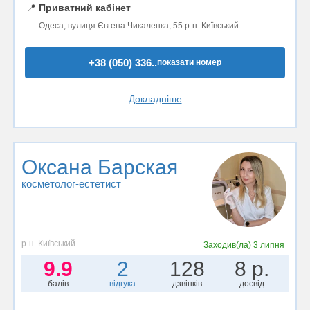
📍
Приватний кабінет
Одеса, вулиця Євгена Чикаленка, 55 р-н. Київський
+38 (050) 336..
показати номер
Докладніше
Оксана Барская
косметолог-естетист
р-н. Київський
Заходив(ла)
3 липня
9.9
2
128
8 р.
балів
відгука
дзвінків
досвід