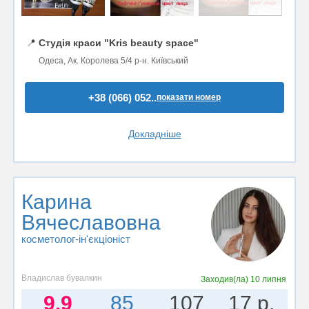
📍
Студія краси "Kris beauty space"
Одеса, Ак. Королева 5/4 р-н. Київський
+38 (066) 052..
показати номер
Докладніше
Карина
Вячеславовна
косметолог-ін'єкціоніст
Владислав бувалкин
Заходив(ла)
10 липня
9.9
85
107
17 р.