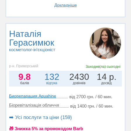
Докладніше
Наталія
Герасимюк
косметолог-ін'єкціоніст
р-н. Приморський
Заходив(ла)
сьогодні
9.8
132
2430
14 р.
балів
відгука
дзвінків
досвід
Биорепарация Aquahine
від 2700 грн. / 60 мин.
Біоревіталізація обличчя
від 1400 грн. / 60 мин.
➡️ Усі послуги та ціни (159)
🎁 Знижка 5% за промокодом Barb