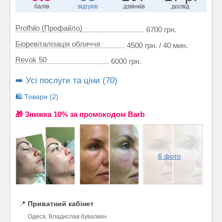
балів
відгуків
дзвінків
досвід
Profhilo (Профайло)
6700 грн.
Біоревіталізація обличчя
4500 грн. / 40 мин.
Revok 50
6000 грн.
➡️ Усі послуги та ціни (70)
🛍️ Товари (2)
🎁 Знижка 10% за промокодом Barb
6 фото
📍
Приватний кабінет
Одеса, Владислав бувалкин