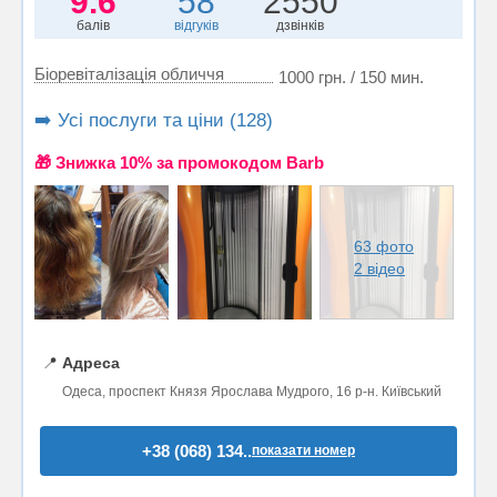
9.6
58
2550
балів
відгуків
дзвінків
Біоревіталізація обличчя
1000 грн. / 150 мин.
➡️ Усі послуги та ціни (128)
🎁 Знижка 10% за промокодом Barb
63 фото
2 відео
📍
Адреса
Одеса, проспект Князя Ярослава Мудрого, 16 р-н. Київський
+38 (068) 134..
показати номер