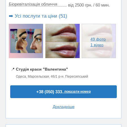
Біоревіталізація обличчя
від 2500 грн. / 60 мин.
➡️ Усі послуги та ціни (51)
49 фото
1 відео
📍
Студія краси "Валентина"
Одеса, Марсельская, 46/1 р-н. Пересипський
+38 (050) 333..
показати номер
Докладніше