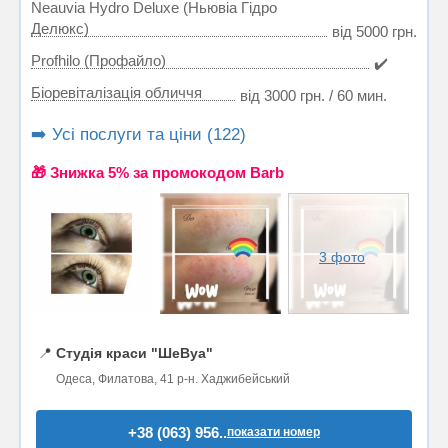
Neauvia Hydro Deluxe (Ньювіа Гідро
Делюкс)
від 5000 грн.
Profhilo (Профайло)
✔️
Біоревіталізація обличчя
від 3000 грн. / 60 мин.
➡️ Усі послуги та ціни (122)
🎁 Знижка 5% за промокодом Barb
3 фото
📍
Студія краси "ШеВуа"
Одеса, Филатова, 41 р-н. Хаджибейський
+38 (063) 956..
показати номер