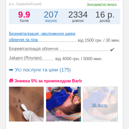
р-н. Хаджибейський
Заходив(ла)
вчора
9.9
207
2334
16 р.
балів
відгуків
дзвінка
досвід
Біоревіталізація -зволоження шкіри
обличчя та тіла
від 1500 грн. / 30 мин.
Біоревіталізація обличчя
✔️
Jalupro (Ялупро)
від 4000 грн. / 5000 мин.
➡️ Усі послуги та ціни (175)
🎁 Знижка 5% за промокодом Barb
36 фото