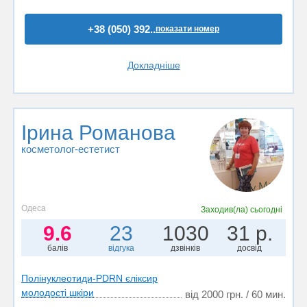
+38 (050) 392..
показати номер
Докладніше
Ірина Романова
косметолог-естетист
Одеса
Заходив(ла)
сьогодні
9.6
23
1030
31 р.
балів
відгука
дзвінків
досвід
Полінуклеотиди-PDRN єліксир
молодості шкіри
від 2000 грн. / 60 мин.