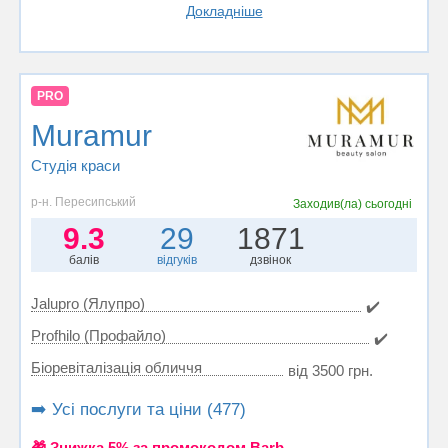
Докладніше
PRO
Muramur
Студія краси
р-н. Пересипський
Заходив(ла)
сьогодні
9.3
29
1871
балів
відгуків
дзвінок
Jalupro (Ялупро)
✔️
Profhilo (Профайло)
✔️
Біоревіталізація обличчя
від 3500 грн.
➡️ Усі послуги та ціни (477)
🎁 Знижка 5% за промокодом Barb