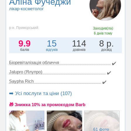
Аліна Фучеджи
лікар-косметолог
р-н. Приморський
Заходив(ла)
6 днів тому
9.9
15
114
8 р.
балів
відгуків
дзвінків
досвід
Біоревіталізація обличчя
✔️
Jalupro (Ялупро)
✔️
Saypha Rich
✔️
➡️ Усі послуги та ціни (107)
🎁 Знижка 10% за промокодом Barb
61 фото