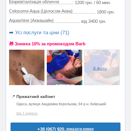
Біоревіталізація обличчя
1200 грн. / 60 мин.
Celosome Aqua (Целосом Аква)
1800 грн.
Aquashine (Аквашайн)
від 3400 грн.
➡️ Усі послуги та ціни (71)
🎁 Знижка 10% за промокодом Barb
8 фото
📍
Приватний кабінет
Одеса, вулиця Академіка Корольова, 94 р-н. Київський
Ще 1 адреса
+38 (067) 920..
показати номер