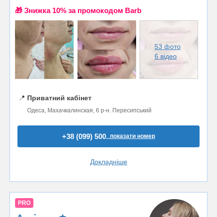
🎁 Знижка 10% за промокодом Barb
53 фото
6 відео
📍
Приватний кабінет
Одеса, Махачкалинская, 6 р-н. Пересипський
+38 (099) 500..
показати номер
Докладніше
PRO