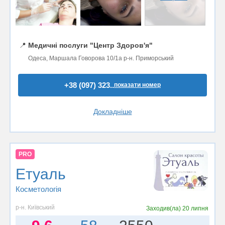
📍
Медичні послуги "Центр Здоров'я"
Одеса, Маршала Говорова 10/1а р-н. Приморський
+38 (097) 323..
показати номер
Докладніше
PRO
Етуаль
Косметологія
р-н. Київський
Заходив(ла)
20 липня