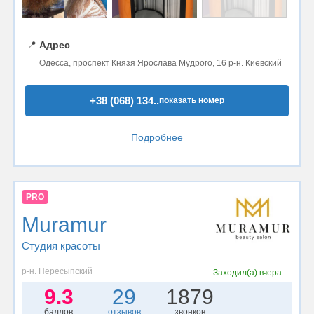
📍
Адрес
Одесса, проспект Князя Ярослава Мудрого, 16 р-н. Киевский
+38 (068) 134..
показать номер
Подробнее
PRO
Muramur
Студия красоты
р-н. Пересыпский
Заходил(а)
вчера
9.3
29
1879
баллов
отзывов
звонков