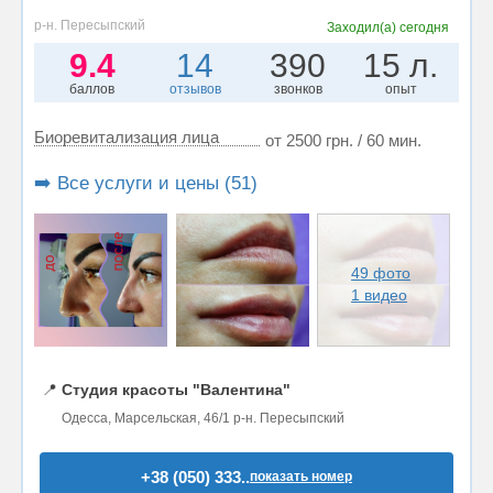
р-н. Пересыпский
Заходил(а)
сегодня
9.4
14
390
15 л.
баллов
отзывов
звонков
опыт
Биоревитализация лица
от 2500 грн. / 60 мин.
➡️ Все услуги и цены (51)
49 фото
1 видео
📍
Студия красоты "Валентина"
Одесса, Марсельская, 46/1 р-н. Пересыпский
+38 (050) 333..
показать номер