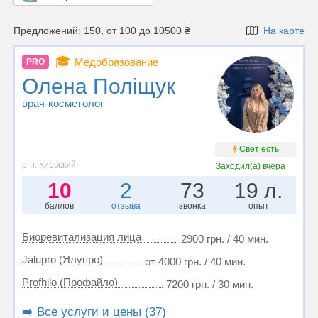
Предложений: 150, от 100 до 10500 ₴
На карте
🎓
Медобразование
PRO
Олена Поліщук
врач-косметолог
Свет есть
р-н. Киевский
Заходил(а)
вчера
10
2
73
19 л.
баллов
отзыва
звонка
опыт
Биоревитализация лица
2900 грн. / 40 мин.
Jalupro (Ялупро)
от 4000 грн. / 40 мин.
Profhilo (Профайло)
7200 грн. / 30 мин.
➡️ Все услуги и цены (37)