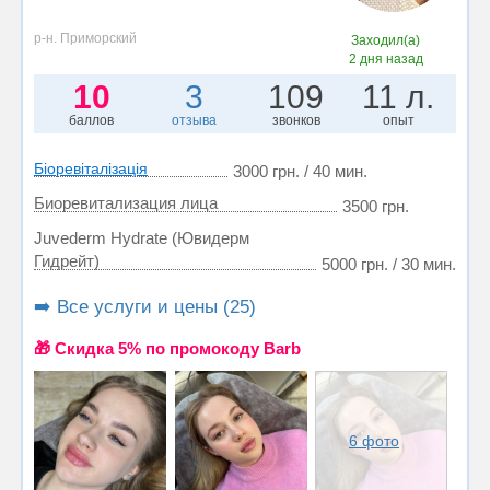
р-н. Приморский
Заходил(а)
2 дня назад
10
3
109
11 л.
баллов
отзыва
звонков
опыт
Біоревіталізація
3000 грн. / 40 мин.
Биоревитализация лица
3500 грн.
Juvederm Hydrate (Ювидерм
Гидрейт)
5000 грн. / 30 мин.
➡️ Все услуги и цены (25)
🎁 Cкидка 5% по промокоду Barb
6 фото