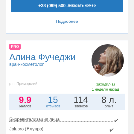
+38 (099) 500..
показать номер
Подробнее
PRO
Алина Фучеджи
врач-косметолог
р-н. Приморский
Заходил(а)
1 неделю назад
9.9
15
114
8 л.
баллов
отзывов
звонков
опыт
Биоревитализация лица
✔️
Jalupro (Ялупро)
✔️