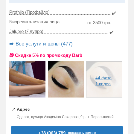
Profhilo (Профайло)
✔️
Биоревитализация лица
от 3500 грн.
Jalupro (Ялупро)
✔️
➡️ Все услуги и цены (477)
🎁 Cкидка 5% по промокоду Barb
44 фото
1 видео
📍
Адрес
Одесса, вулиця Академіка Сахарова, 9 р-н. Пересыпский
+38 (063) 789..
показать номер