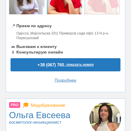
📍
Прием по адресу
Одесса, Марсельска 33\1 Приморскі сади офіс 13 Н р-н.
Пересыпский
🚗
Выезжаю к клиенту
📱
Консультирую онлайн
+38 (067) 760..
показать номер
Подробнее
🎓
Медобразование
PRO
Ольга Евсеева
косметолог-инъекционист