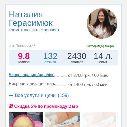
Наталия
Герасимюк
косметолог-инъекционист
р-н. Приморский
Заходил(а)
вчера
9.8
132
2430
14 л.
баллов
отзыва
звонков
опыт
Биорепарация Aquahine
от 2700 грн. / 60 мин.
Биоревитализация лица
от 1400 грн. / 60 мин.
➡️ Все услуги и цены (159)
🎁 Cкидка 5% по промокоду Barb