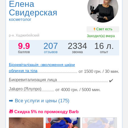
Елена
Свидерская
косметолог
Свет есть
р-н. Хаджибейский
Заходил(а)
вчера
9.9
207
2334
16 л.
баллов
отзывов
звонка
опыт
Біоревіталізація -зволоження шкіри
обличчя та тіла
от 1500 грн. / 30 мин.
Биоревитализация лица
✔️
Jalupro (Ялупро)
от 4000 грн. / 5000 мин.
➡️ Все услуги и цены (175)
🎁 Cкидка 5% по промокоду Barb