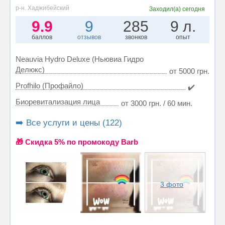
р-н. Хаджибейский
Заходил(а)
сегодня
9.9
9
285
9 л.
баллов
отзывов
звонков
опыт
Neauvia Hydro Deluxe (Ньювиа Гидро
Делюкс)
от 5000 грн.
Profhilo (Профайло)
✔️
Биоревитализация лица
от 3000 грн. / 60 мин.
➡️ Все услуги и цены (122)
🎁 Cкидка 5% по промокоду Barb
3 фото