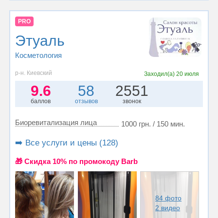
PRO
Этуаль
Косметология
р-н. Киевский
Заходил(а)
20 июля
9.6
58
2551
баллов
отзывов
звонок
Биоревитализация лица
1000 грн. / 150 мин.
➡️ Все услуги и цены (128)
🎁 Cкидка 10% по промокоду Barb
84 фото
2 видео