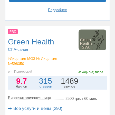
Подробнее
PRO
Green Health
СПА-салон
⚕️Лицензия МОЗ № Лицензия
№598350
р-н. Приморский
Заходил(а)
вчера
9.7
315
1489
баллов
отзывов
звонков
Биоревитализация лица
2500 грн. / 60 мин.
➡️ Все услуги и цены (290)