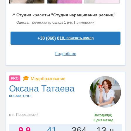
📍
Студия красоты "Студия наращивания ресниц"
Одесса, Греческая площадь 1 р-н. Приморский
+38 (068) 818..
показать номер
Подробнее
🎓
Медобразование
PRO
Оксана Татаева
косметолог
р-н. Пересыпский
Заходил(а)
3 дня назад
9.9
41
364
13 л.