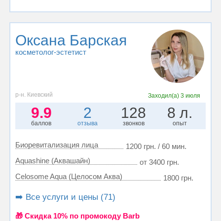
Оксана Барская
косметолог-эстетист
р-н. Киевский
Заходил(а)
3 июля
9.9
2
128
8 л.
баллов
отзыва
звонков
опыт
Биоревитализация лица
1200 грн. / 60 мин.
Aquashine (Аквашайн)
от 3400 грн.
Celosome Aqua (Целосом Аква)
1800 грн.
➡️ Все услуги и цены (71)
🎁 Cкидка 10% по промокоду Barb