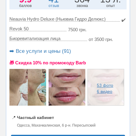
баллов
отзыв
звонка
опыт
Neauvia Hydro Deluxe (Ньювиа Гидро Делюкс)
✔️
Revok 50
7500 грн.
Биоревитализация лица
от 3500 грн.
➡️ Все услуги и цены (91)
🎁 Cкидка 10% по промокоду Barb
53 фото
6 видео
📍
Частный кабинет
Одесса, Махачкалинская, 6 р-н. Пересыпский