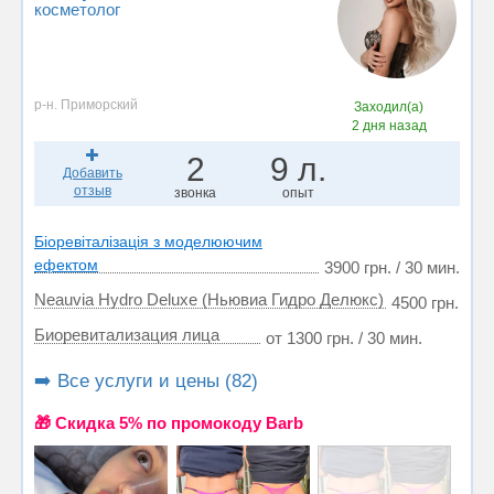
косметолог
р-н. Приморский
Заходил(а)
2 дня назад
2
9 л.
Добавить
отзыв
звонка
опыт
Біоревіталізація з моделюючим
ефектом
3900 грн. / 30 мин.
Neauvia Hydro Deluxe (Ньювиа Гидро Делюкс)
4500 грн.
Биоревитализация лица
от 1300 грн. / 30 мин.
➡️ Все услуги и цены (82)
🎁 Cкидка 5% по промокоду Barb