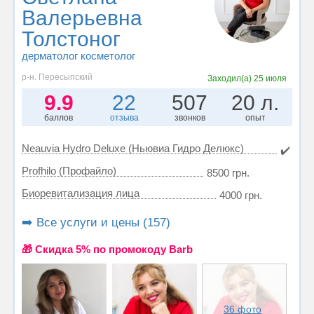
Валерьевна
Толстоног
дерматолог косметолог
р-н. Пересыпский
Заходил(а)
25 июля
9.9
22
507
20 л.
баллов
отзыва
звонков
опыт
Neauvia Hydro Deluxe (Ньювиа Гидро Делюкс)
✔️
Profhilo (Профайло)
8500 грн.
Биоревитализация лица
4000 грн.
➡️ Все услуги и цены (157)
🎁 Cкидка 5% по промокоду Barb
36 фото