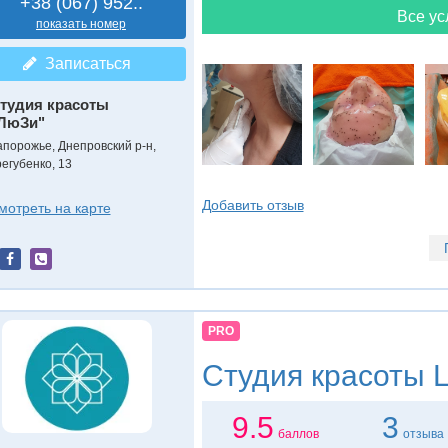
+38 (067) 952..
Все ус
показать номер
Записаться
тудия красоты
ЛюЗи"
апорожье, Днепровский р-н,
регубенко, 13
Добавить отзыв
мотреть на карте
PRO
Студия красоты
L
9.5
3
баллов
отзыва