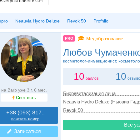
ыстрый поиск с GPT
upro
Neauvia Hydro Deluxe
Revok 50
Profhilo
🎓
Медобразование
PRO
Любов Чумаченк
косметолог-инъекционист, косметоло
10
10
баллов
отзыв
на Barb уже 3 г. 6 мес.
Биоревитализация лица
Свет есть
Neauvia Hydro Deluxe (Ньювиа Гид
Revok 50
+38 (093) 817..
показать номер
Все ус
Записаться