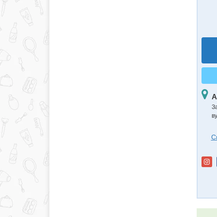
А
З
в
С