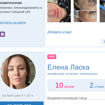
осметология
апорожье, Александровский р-н,
роспект Соборний 109
мотреть на карте
Добавить отзыв
PRO
Елена Ласка
косметолог-эстетист, косметолог
10
2
баллов
отзыва
на Barb уже 4 г. 15 ч.
Биоревитализация лица