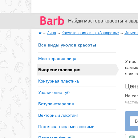
Найди мастера красоты и здо
→
Лицо
→
Косметология лица в Запорожье
→
Инъекц
Все виды уколов красоты
Мезотерапия лица
У нас
самых
Биоревитализация
являю
Контурная пластика
Цен
Увеличение губ
На се
частны
Ботулинотерапия
Векторный лифтинг
Подтяжка лица мезонитями