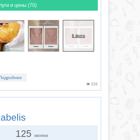
луги и цены (70)
6 фото
Подробнее
316
abelis
125
звонков