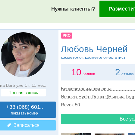
Размести
Нужны клиенты?
PRO
Любовь Черней
косметолог, косметолог-эстетист
10
2
баллов
отзыва
на Barb уже 1 г. 11 мес.
Биоревитализация лица
Полная запись
Neauvia Hydro Deluxe (Ньювиа Гид
Revok 50
+38 (068) 601..
показать номер
Все ус
Записаться