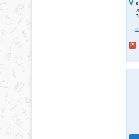
К
З
П
С