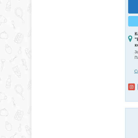
К
"
к
З
П
С