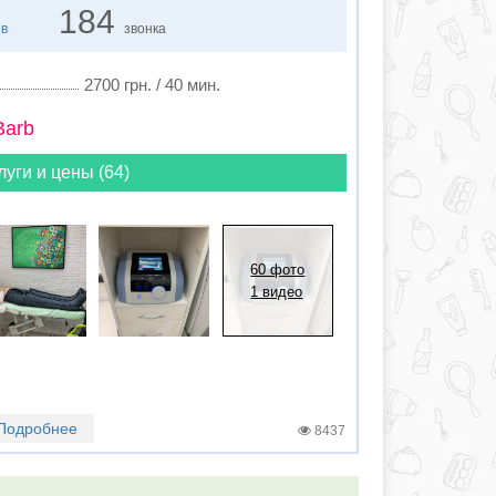
184
ов
звонка
2700 грн. / 40 мин.
Barb
луги и цены (64)
60 фото
1 видео
Подробнее
8437