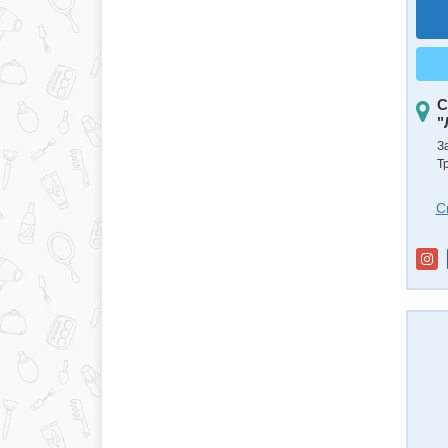
С
"
З
Т
С