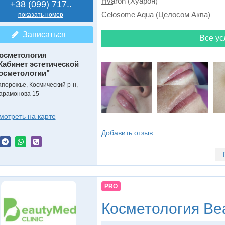
Hyaron (Хуарон)
+38 (099) 717..
Celosome Aqua (Целосом Аква)
показать номер
Записаться
Все ус
осметология
Кабинет эстетической
осметологии"
апорожье, Космический р-н,
арамонова 15
мотреть на карте
Добавить отзыв
PRO
Косметология
Bea