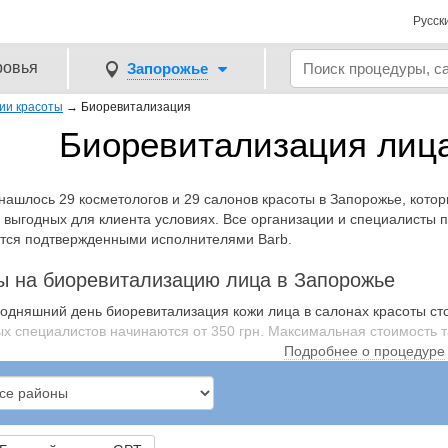
Русск
ровья
Запорожье
ии красоты
→
Биоревитализация
Биоревитализация лиц
 нашлось 29 косметологов и 29 салонов красоты в Запорожье, кот
 выгодных для клиента условиях. Все организации и специалисты
тся подтвержденными исполнителями Barb.
ы на биоревитализацию лица в Запорожье
годняшний день биоревитализация кожи лица в салонах красоты сто
х специалистов начинаются от 350 грн. Максимальная стоимость та
Подробнее о процедуре