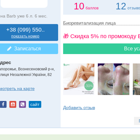
10
12
баллов
отзыв
на Barb уже 6 л. 6 мес.
Биоревитализация лица
+38 (099) 550..
🎁 Cкидка 5% по промокоду 
показать номер
Записаться
Все ус
дрес
апорожье, Вознесеновский р-н
,
улиця Незалежної України, 82
мотреть на карте
сайт
Добавить отзыв