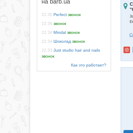
на barb.ua
С
"
22:35
Perfect
звонок
З
Ен
22:35
звонок
22:34
Mindal
звонок
С
22:34
Шоколад
звонок
22:33
Just studio hair and nails
звонок