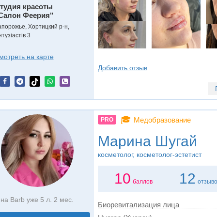
тудия красоты
Салон Феерия"
апорожье, Хортицкий р-н,
тузіастів 3
мотреть на карте
Добавить отзыв
🎓
Медобразование
PRO
Марина Шугай
косметолог, косметолог-эстетист
10
12
баллов
отзыв
на Barb уже 5 л. 2 мес.
Биоревитализация лица