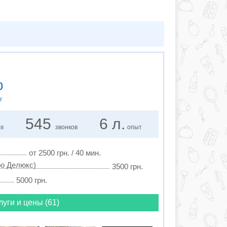
о
г
545
6 л.
ов
звонков
опыт
от 2500 грн. / 40 мин.
ро Делюкс)
3500 грн.
5000 грн.
луги и цены (61)