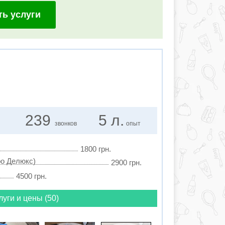
ть услуги
239
5 л.
звонков
опыт
1800 грн.
ро Делюкс)
2900 грн.
4500 грн.
луги и цены (50)