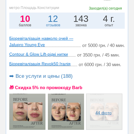
метро Площадь Конституции
Заходил(а)
сегодня
10
12
143
4 г.
баллов
отзывов
звонка
опыт
Біоревіталізація навколо очей —
Jalupro Young Eye
от 5000 грн. / 40 мин.
Contour & Glow Lift-рідкі нитки
от 3500 грн. / 45 мин.
Біоревіталізація Revok50 Італія
от 6000 грн. / 30 мин.
➡️ Все услуги и цены (188)
🎁 Cкидка 5% по промокоду Barb
44 фото