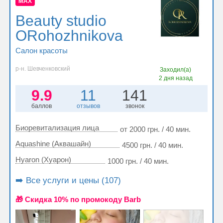
MAX
Beauty studio
ORohozhnikova
Салон красоты
р-н. Шевченковский
Заходил(а)
2 дня назад
9.9
11
141
баллов
отзывов
звонок
Биоревитализация лица
от 2000 грн. / 40 мин.
Aquashine (Аквашайн)
4500 грн. / 40 мин.
Hyaron (Хуарон)
1000 грн. / 40 мин.
➡️ Все услуги и цены (107)
🎁 Cкидка 10% по промокоду Barb