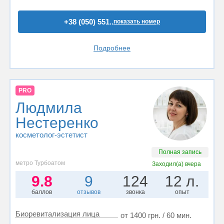
+38 (050) 551..
показать номер
Подробнее
PRO
Людмила
Нестеренко
косметолог-эстетист
Полная запись
метро Турбоатом
Заходил(а)
вчера
9.8
9
124
12 л.
баллов
отзывов
звонка
опыт
Биоревитализация лица
от 1400 грн. / 60 мин.