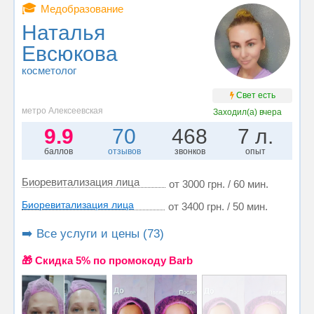
🎓
Медобразование
Наталья
Евсюкова
косметолог
Свет есть
метро Алексеевская
Заходил(а)
вчера
9.9
70
468
7 л.
баллов
отзывов
звонков
опыт
Биоревитализация лица
от 3000 грн. / 60 мин.
Биоревитализация лица
от 3400 грн. / 50 мин.
➡️ Все услуги и цены (73)
🎁 Cкидка 5% по промокоду Barb