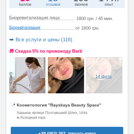
баллов
отзывов
звонков
опыт
Биоревитализация лица
1800 грн. / 45 мин.
Біоревіталізація
от 1600 грн.
➡️ Все услуги и цены (116)
🎁 Cкидка 5% по промокоду Barb
14 фото
📍
Косметология "Rayskaya Beauty Space"
Харьков, вулиця Полтавський Шлях, 144а
м.Холодная гора
+38 (063) 262..
показать номер