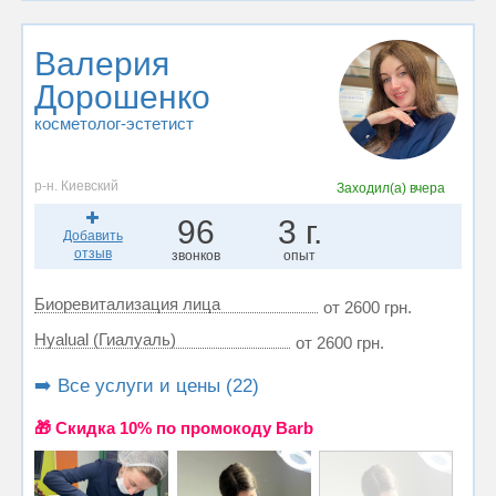
Валерия
Дорошенко
косметолог-эстетист
р-н. Киевский
Заходил(а)
вчера
96
3 г.
Добавить
отзыв
звонков
опыт
Биоревитализация лица
от 2600 грн.
Hyalual (Гиалуаль)
от 2600 грн.
➡️ Все услуги и цены (22)
🎁 Cкидка 10% по промокоду Barb