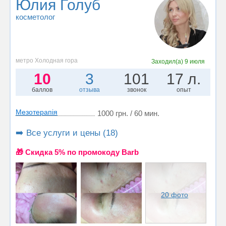
Юлия Голуб
косметолог
метро Холодная гора
Заходил(а)
9 июля
10
3
101
17 л.
баллов
отзыва
звонок
опыт
Мезотерапія
1000 грн. / 60 мин.
➡️ Все услуги и цены (18)
🎁 Cкидка 5% по промокоду Barb
20 фото