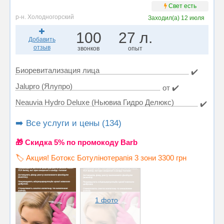
Свет есть
р-н. Холодногорский
Заходил(а)
12 июля
100
27 л.
Добавить
отзыв
звонков
опыт
Биоревитализация лица
✔️
Jalupro (Ялупро)
от ✔️
Neauvia Hydro Deluxe (Ньювиа Гидро Делюкс)
✔️
➡️ Все услуги и цены (134)
🎁 Cкидка 5% по промокоду Barb
🏷️ Акция! Ботокс Ботулінотерапія 3 зони 3300 грн
1 фото