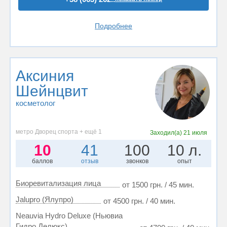
Подробнее
Аксиния
Шейнцвит
косметолог
метро Дворец спорта + ещё 1
Заходил(а)
21 июля
10
41
100
10 л.
баллов
отзыв
звонков
опыт
Биоревитализация лица
от 1500 грн. / 45 мин.
Jalupro (Ялупро)
от 4500 грн. / 40 мин.
Neauvia Hydro Deluxe (Ньювиа
Гидро Делюкс)