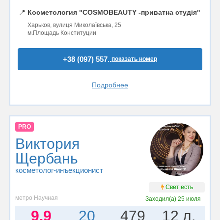
📍
Косметология "COSMOBEAUTY -приватна студія"
Харьков, вулиця Миколаївська, 25
м.Площадь Конституции
+38 (097) 557..
показать номер
Подробнее
PRO
Виктория
Щербань
косметолог-инъекционист
Свет есть
метро Научная
Заходил(а)
25 июля
9.9
20
479
12 л.