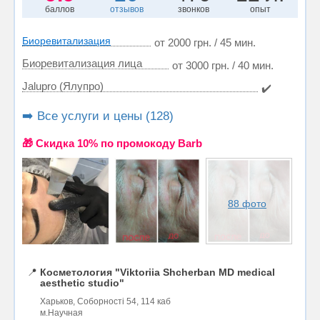
баллов
отзывов
звонков
опыт
Биоревитализация
от 2000 грн. / 45 мин.
Биоревитализация лица
от 3000 грн. / 40 мин.
Jalupro (Ялупро)
✔️
➡️ Все услуги и цены (128)
🎁 Cкидка 10% по промокоду Barb
88 фото
📍
Косметология "Viktoriia Shcherban MD medical
aesthetic studio"
Харьков, Соборності 54, 114 каб
м.Научная