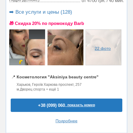
от 4700 грн. / 40 мин.
➡️ Все услуги и цены (128)
🎁 Cкидка 20% по промокоду Barb
22 фото
📍
Косметология "Aksiniya beauty centre"
Харьков, Героїв Харкова проспект, 257
м.Дворец спорта + ещё 1
+38 (099) 060..
показать номер
Подробнее