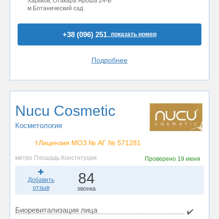
Харьков, Отакара Яроша 24-Б
м.Ботанический сад
+38 (096) 251..
показать номер
Подробнее
Nucu Cosmetic
Косметология
⚕️Лицензия МОЗ № АГ № 571281
метро Площадь Конституции
Проверено
19 июня
84
Добавить
отзыв
звонка
Биоревитализация лица
✔️