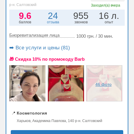
р-н. Салтовский
Заходил(а)
вчера
9.6
24
955
16 л.
баллов
отзыва
звонков
опыт
Биоревитализация лица
1000 грн. / 30 мин.
➡️ Все услуги и цены (81)
🎁 Cкидка 10% по промокоду Barb
46 фото
📍
Косметология
Харьков, Академика Павлова, 140 р-н. Салтовский