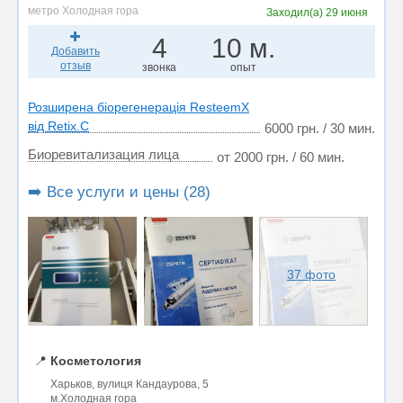
метро Холодная гора
Заходил(а)
29 июня
4
10 м.
Добавить
отзыв
звонка
опыт
Розширена біорегенерація ResteemX
від Retix.C
6000 грн. / 30 мин.
Биоревитализация лица
от 2000 грн. / 60 мин.
➡️ Все услуги и цены (28)
37 фото
📍
Косметология
Харьков, вулиця Кандаурова, 5
м.Холодная гора