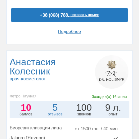
+38 (068) 788..
показать номер
Подробнее
Анастасия
Колесник
врач-косметолог
метро Научная
Заходил(а)
16 июля
10
5
100
9 л.
баллов
отзывов
звонков
опыт
Биоревитализация лица
от 1500 грн. / 40 мин.
Jalupro (Ялупро)
✔️