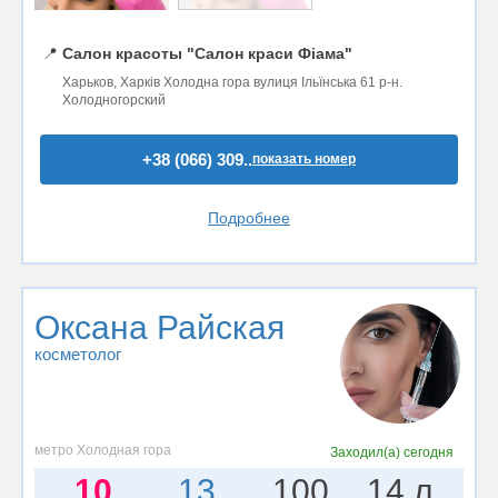
📍
Салон красоты "Салон краси Фіама"
Харьков, Харків Холодна гора вулиця Ільїнська 61 р-н.
Холодногорский
+38 (066) 309..
показать номер
Подробнее
Оксана Райская
косметолог
метро Холодная гора
Заходил(а)
сегодня
10
13
100
14 л.