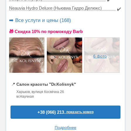
Neauvia Hydro Deluxe (Ньювиа Гидро Делюкс)
✔️
➡️ Все услуги и цены (168)
🎁 Cкидка 10% по промокоду Barb
6 фото
📍
Салон красоты "Dr.Kolisnyk"
Харьков, вулиця Космічна 26
м.Научная
+38 (066) 213..
показать номер
Подробнее