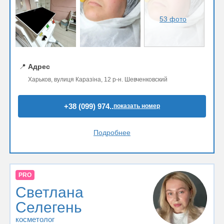
53 фото
📍
Адрес
Харьков, вулиця Каразіна, 12 р-н. Шевченковский
+38 (099) 974..
показать номер
Подробнее
PRO
Светлана
Селегень
косметолог